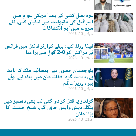
غزہ نسل کشی کے بعد امریکی عوام میں
اسرائیل کی مقبولیت میں نمایاں کمی، نئے
سروے میں اہم انکشافات
جولائی 10, 2026
فیفا ورلڈ کپ: پہلے کوارٹر فائنل میں فرانس
نے مراکش کو 0-2 گول سے ہرا دیا
جولائی 10, 2026
بلوچستان حملوں میں ہمسائیہ ملک کا ہاتھ
ہے، دہشت گرد افغانستان میں پناہ لیے ہوئے
ہیں، وزیراعظم
جولائی 10, 2026
گرفتار یا قتل کر دی گئی تب بھی دسمبر میں
بنگلہ دیش واپس جاؤں گی، شیخ حسینہ کا
بڑا اعلان
جولائی 10, 2026