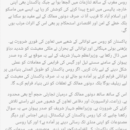
روس مغرب کے ساتھ تنازعات میں الجھا ہوا ہے جبکہ پاکستان بھی اپنی
خارجہ پالیسی میں تنوع پیدا کرنے کی کوشش کر رہا ہے۔ ایسے میں ماسکو
اور اسلام آباد کا قریب آنا نہ صرف دونوں ممالک کے لیے مفید ہو سکتا ہے
بلکہ خطے کے امن اور اقتصادی استحکام پر بھی اس کے اثرات مرتب ہوں
گے۔
پاکستان کو روس سے توانائی کے شعبے میں تعاون کی فوری ضرورت ہے۔
بڑھتی ہوئی مہنگائی اور توانائی کے بحران نے ملکی معیشت کو شدید دباؤ
میں ڈال رکھا ہے۔ وزیراعظم شہباز شریف کے لیے یہ موقع ہے کہ وہ صدر
پیوٹن کے سامنے سستے تیل اور گیس کی فراہمی کے معاملات کو عملی
شکل دینے کے لیے بات کریں۔ اگر روس پاکستان کو طویل المدتی بنیادوں پر
توانائی فراہم کرنے پر آمادہ ہو جائے تو یہ نہ صرف پاکستان کی معیشت کے
لیے ریلیف ہوگا بلکہ دونوں ممالک کے تعلقات کو نئی بنیاد فراہم کرے گا۔
اس کے ساتھ ساتھ دونوں ممالک کے درمیان تجارتی حجم آج بھی محدود
ہے۔ زراعت، ٹرانسپورٹ اور دفاعی تعاون کے شعبوں میں نئے راستے تلاش
کرنے کی ضرورت ہے۔ وزیراعظم شہباز شریف کو صدر پیوٹن سے یہ سوال
رکھنا چاہیے کہ کیا روس پاکستان کی ٹیکسٹائل، زرعی اجناس اور دیگر
مصنوعات کو اپنی منڈی تک رسائی دینے پر آمادہ ہے؟ اور کیا روسی
سرمایہ کار پاکستان کے انفراسٹرکچر اور زرعی منصوبوں میں سرمایہ کاری