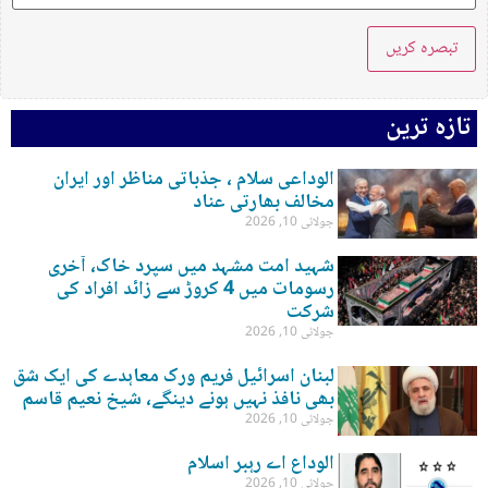
تازہ ترین
الوداعی سلام ، جذباتی مناظر اور ایران
مخالف بھارتی عناد
جولائی 10, 2026
شہید امت مشہد میں سپرد خاک، آخری
رسومات میں 4 کروڑ سے زائد افراد کی
شرکت
جولائی 10, 2026
لبنان اسرائیل فریم ورک معاہدے کی ایک شق
بھی نافذ نہیں ہونے دینگے، شیخ نعیم قاسم
جولائی 10, 2026
الوداع اے رہبر اسلام
جولائی 10, 2026