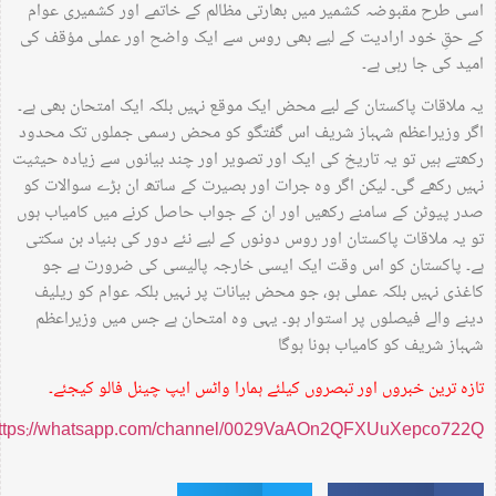
اسی طرح مقبوضہ کشمیر میں بھارتی مظالم کے خاتمے اور کشمیری عوام
کے حقِ خود ارادیت کے لیے بھی روس سے ایک واضح اور عملی مؤقف کی
امید کی جا رہی ہے۔
یہ ملاقات پاکستان کے لیے محض ایک موقع نہیں بلکہ ایک امتحان بھی ہے۔
اگر وزیراعظم شہباز شریف اس گفتگو کو محض رسمی جملوں تک محدود
رکھتے ہیں تو یہ تاریخ کی ایک اور تصویر اور چند بیانوں سے زیادہ حیثیت
نہیں رکھے گی۔ لیکن اگر وہ جرات اور بصیرت کے ساتھ ان بڑے سوالات کو
صدر پیوٹن کے سامنے رکھیں اور ان کے جواب حاصل کرنے میں کامیاب ہوں
تو یہ ملاقات پاکستان اور روس دونوں کے لیے نئے دور کی بنیاد بن سکتی
ہے۔ پاکستان کو اس وقت ایک ایسی خارجہ پالیسی کی ضرورت ہے جو
کاغذی نہیں بلکہ عملی ہو، جو محض بیانات پر نہیں بلکہ عوام کو ریلیف
دینے والے فیصلوں پر استوار ہو۔ یہی وہ امتحان ہے جس میں وزیراعظم
شہباز شریف کو کامیاب ہونا ہوگا
تازہ ترین خبروں اور تبصروں کیلئے ہمارا واٹس ایپ چینل فالو کیجئے۔
https://whatsapp.com/channel/0029VaAOn2QFXUuXepco722Q