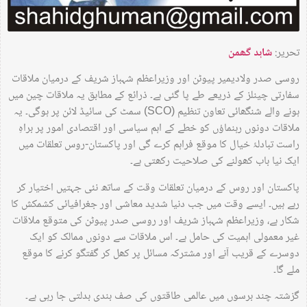
تحریر:
شاہد گھمن
روسی صدر ولادیمیر پیوٹن اور وزیراعظم شہباز شریف کے درمیان ملاقات
سفارتی چینلز کے ذریعے طے پا گئی ہے۔ ذرائع کے مطابق یہ ملاقات چین میں
ہونے والے شنگھائی تعاون تنظیم (SCO) سمٹ کی سائیڈ لائن پر ہوگی۔ یہ
ملاقات دونوں رہنماؤں کو خطے کے اہم سیاسی اور اقتصادی امور پر براہِ
راست تبادلۂ خیال کا موقع فراہم کرے گی اور پاکستان-روس تعلقات میں
ایک نیا باب کھولنے کی صلاحیت رکھتی ہے۔
پاکستان اور روس کے درمیان تعلقات وقت کے ساتھ نئی جہتیں اختیار کر
رہے ہیں۔ ایسے وقت میں جب دنیا شدید معاشی اور جغرافیائی کشمکش کا
شکار ہے، وزیراعظم شہباز شریف اور روسی صدر پیوٹن کی متوقع ملاقات
غیر معمولی اہمیت کی حامل ہے۔ اس ملاقات سے دونوں ممالک کو ایک
دوسرے کے قریب آنے اور مشترکہ مسائل پر کھل کر گفتگو کرنے کا موقع
ملے گا۔
گزشتہ چند برسوں میں عالمی طاقتوں کی صف بندی بدلتی جا رہی ہے۔