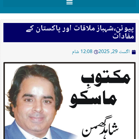
پیوٹن،شہباز ملاقات اور پاکستان کے
مفادات
اگست 29, 2025
12:08 شام