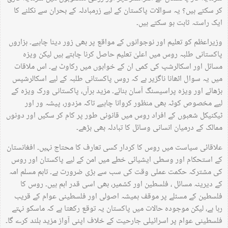
کر سکتے ہیں؟ یہ سوالات پاکستان کے لیے زرمبادلہ کے بحران سے نکلنے کا
ایک راستہ ثابت ہو سکتے ہیں۔
وزیراعظم کو تعلیم اور نوجوانوں کے مواقع پر بھی زور دینا چاہیے۔ ہزاروں
پاکستانی طلبہ روس میں اعلیٰ تعلیم حاصل کرنا چاہتے ہیں لیکن ویزہ
مسائل اور اسکالرشپ کی کمی ان کے خوابوں میں رکاوٹ ہے۔ اس ملاقات
میں یہ سوال اٹھانا ناگزیر ہے کہ روس پاکستانی طلبہ کے لیے اسکالرشپس
بڑھائے اور ویزہ پراسیسنگ آسان بنائے۔ مزید برآں، پاکستانی ورک ویزہ کے
لیے مخصوص کوٹہ بھی منظور کروانا چاہیے تاکہ مزدور، پیشہ ور اور
ٹیکنیکل شعبوں کے افراد روس میں قانونی طور پر کام کر سکیں اور دونوں
ممالک کے درمیان انسانی وسائل کا تبادلہ بھی بڑھے۔
علاقائی سیاست میں روس کا کردار کسی تعارف کا محتاج نہیں۔ افغانستان
کے استحکام اور وسطی ایشیائی خطے میں امن کے لیے پاکستان اور روس
کی مشترکہ حکمت عملی وقت کی سب سے بڑی ضرورت ہے۔ تاہم مسلم امہ
کے دیرینہ مسائل ، فلسطین اور کشمیر، بھی اسی قدر اہم ہیں۔ روس کا
فلسطین کے مسئلے پر موقف ہمیشہ اصولی اور فلسطینی عوام کے قریب
رہا ہے، لیکن موجودہ حالات میں پاکستان یہ توقع رکھتا ہے کہ ماسکو نہتے
فلسطینی عوام پر اسرائیلی جارحیت کے خلاف اپنی آواز مزید بلند کرے گا۔