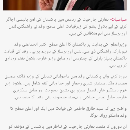
سیاسیات-
بھارتی جارحیت کے ردعمل میں پاکستان کی امن پالیسی اجاگر
کرنے کے لیے بلاول بھٹو کی زیرقیادت اعلیٰ سطح وفد نے واشنگٹن، لندن
اور برسلز میں اہم ملاقاتیں کی ہیں۔
وزیرِاعظم کی ہدایت پر پاکستان کا اعلیٰ سطح کثیر الجماعتی وفد
نیویارک، واشنگٹن ڈی سی، لندن اور برسلز کے دورے پر ہے ۔ وفد کی قیادت
پاکستان پیپلز پارٹی کے چیئرمین اور سابق وزیر خارجہ بلاول بھٹو زرداری
کر رہے ہیں۔
دورہ کرنے والے پاکستانی وفد میں ماحولیاتی تبدیلی کے وزیر ڈاکٹر مصدق
مسعود ملک، سینیٹر شیری رحمان اور حنا ربانی کھر شامل ہیں۔ علاوہ ازیں
خرم دستگیر خان، فیصل سبزواری، بشریٰ انجم بٹ اور سابق سیکرٹری
خارجہ جلیل عباس جیلانی و تہمینہ جنجوعہ بھی وفد کا حصہ ہیں۔
واضح رہے کہ سید طارق فاطمی کی قیادت میں ایک اور اعلیٰ سطح کا
وفد ماسکو روانہ ہوگا۔
ان دوروں کا مقصد بھارتی جارحیت کے تناظر میں پاکستان کے مؤقف کو