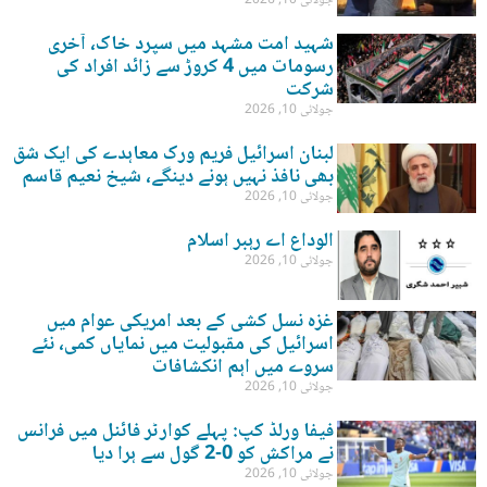
جولائی 10, 2026
شہید امت مشہد میں سپرد خاک، آخری
رسومات میں 4 کروڑ سے زائد افراد کی
شرکت
جولائی 10, 2026
لبنان اسرائیل فریم ورک معاہدے کی ایک شق
بھی نافذ نہیں ہونے دینگے، شیخ نعیم قاسم
جولائی 10, 2026
الوداع اے رہبر اسلام
جولائی 10, 2026
غزہ نسل کشی کے بعد امریکی عوام میں
اسرائیل کی مقبولیت میں نمایاں کمی، نئے
سروے میں اہم انکشافات
جولائی 10, 2026
فیفا ورلڈ کپ: پہلے کوارٹر فائنل میں فرانس
نے مراکش کو 0-2 گول سے ہرا دیا
جولائی 10, 2026