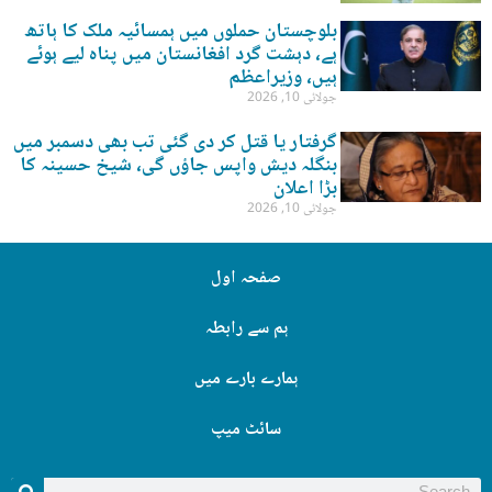
بلوچستان حملوں میں ہمسائیہ ملک کا ہاتھ
ہے، دہشت گرد افغانستان میں پناہ لیے ہوئے
ہیں، وزیراعظم
جولائی 10, 2026
گرفتار یا قتل کر دی گئی تب بھی دسمبر میں
بنگلہ دیش واپس جاؤں گی، شیخ حسینہ کا
بڑا اعلان
جولائی 10, 2026
صفحہ اول
ہم سے رابطہ
ہمارے بارے میں
سائٹ میپ