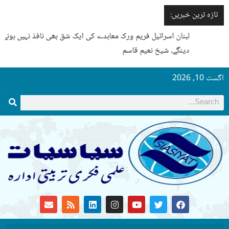
تازہ ترین خبریں:
لبنان اسرائیل فریم ورک معاہدے کی ایک شق بھی نافذ نہیں ہونے
دینگے، شیخ نعیم قاسم
اگست 10, 2026