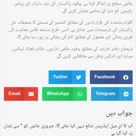
عالمی سطح پر اجاگر کرنا ہے۔ وفود پاکستان کی ذمہ دارانہ اور پرامن
پالیسی کو دنیا کے سامنے نمایاں کریں گے۔
اقوام متحدہ کی قراردادوں کے مطابق کشمیر کے مسئلے کا منصفانہ حل
پاکستان کی ترجیحات میں شامل ہے۔ اسی طرح سندھ طاس معاہدے کی
فوری بحالی اور معمول کے مطابق کام کی بحالی پر زور دیا جائے گا۔
ترجمان دفتر خارجہ کے مطابق وفود عالمی اداروں، حکام، تھنک ٹینکس،
میڈیا اور تارکین وطن سے ملاقاتیں کریں گے۔
Twitter
Facebook
Email
WhatsApp
Telegram
جواب دیں
آپ کا ای میل ایڈریس شائع نہیں کیا جائے گا۔
ضروری خانوں کو
*
سے نشان
زد کیا گیا ہے