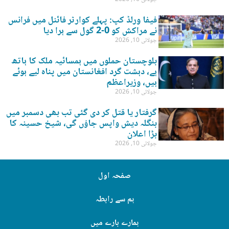
فیفا ورلڈ کپ: پہلے کوارٹر فائنل میں فرانس
نے مراکش کو 0-2 گول سے ہرا دیا
جولائی 10, 2026
بلوچستان حملوں میں ہمسائیہ ملک کا ہاتھ
ہے، دہشت گرد افغانستان میں پناہ لیے ہوئے
ہیں، وزیراعظم
جولائی 10, 2026
گرفتار یا قتل کر دی گئی تب بھی دسمبر میں
بنگلہ دیش واپس جاؤں گی، شیخ حسینہ کا
بڑا اعلان
جولائی 10, 2026
صفحہ اول
ہم سے رابطہ
ہمارے بارے میں