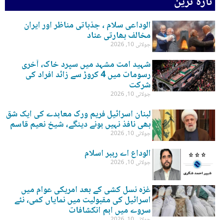
تازہ ترین
الوداعی سلام ، جذباتی مناظر اور ایران
مخالف بھارتی عناد
جولائی 10, 2026
شہید امت مشہد میں سپرد خاک، آخری
رسومات میں 4 کروڑ سے زائد افراد کی
شرکت
جولائی 10, 2026
لبنان اسرائیل فریم ورک معاہدے کی ایک شق
بھی نافذ نہیں ہونے دینگے، شیخ نعیم قاسم
جولائی 10, 2026
الوداع اے رہبر اسلام
جولائی 10, 2026
غزہ نسل کشی کے بعد امریکی عوام میں
اسرائیل کی مقبولیت میں نمایاں کمی، نئے
سروے میں اہم انکشافات
جولائی 10, 2026