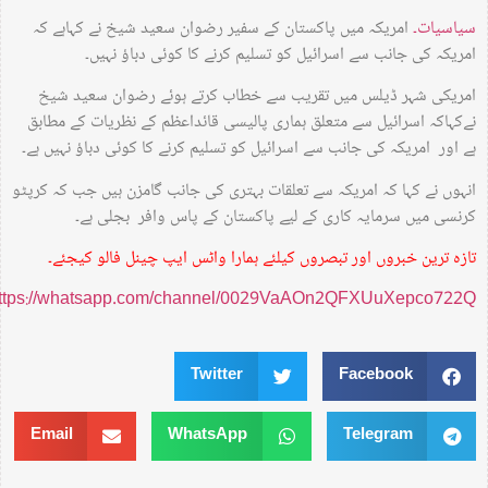
سیاسیات۔
امریکہ میں پاکستان کے سفیر رضوان سعید شیخ نے کہاہے کہ
امریکہ کی جانب سے اسرائیل کو تسلیم کرنے کا کوئی دباؤ نہیں۔
امریکی شہر ڈیلس میں تقریب سے خطاب کرتے ہوئے رضوان سعید شیخ
نےکہاکہ اسرائیل سے متعلق ہماری پالیسی قائداعظم کے نظریات کے مطابق
ہے اور امریکہ کی جانب سے اسرائیل کو تسلیم کرنے کا کوئی دباؤ نہیں ہے۔
انہوں نے کہا کہ امریکہ سے تعلقات بہتری کی جانب گامزن ہیں جب کہ کرپٹو
کرنسی میں سرمایہ کاری کے لیے پاکستان کے پاس وافر بجلی ہے۔
تازہ ترین خبروں اور تبصروں کیلئے ہمارا واٹس ایپ چینل فالو کیجئے۔
https://whatsapp.com/channel/0029VaAOn2QFXUuXepco722Q
Twitter
Facebook
Email
WhatsApp
Telegram