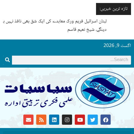
تازہ ترین خبریں:
لبنان اسرائیل فریم ورک معاہدے کی ایک شق بھی نافذ نہیں ہونے
دینگے، شیخ نعیم قاسم
گست 9, 2026