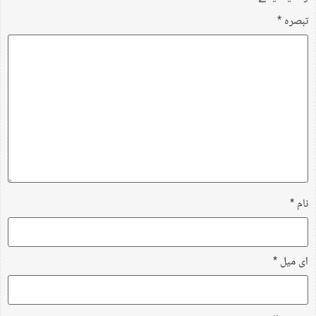
تبصرہ
*
نام
*
ای میل
*