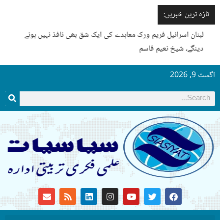
تازہ ترین خبریں:
لبنان اسرائیل فریم ورک معاہدے کی ایک شق بھی نافذ نہیں ہونے
دینگے، شیخ نعیم قاسم
گست 9, 2026