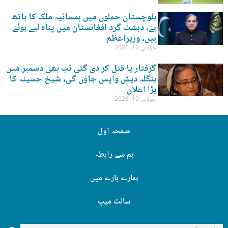
بلوچستان حملوں میں ہمسائیہ ملک کا ہاتھ
ہے، دہشت گرد افغانستان میں پناہ لیے ہوئے
ہیں، وزیراعظم
جولائی 10, 2026
گرفتار یا قتل کر دی گئی تب بھی دسمبر میں
بنگلہ دیش واپس جاؤں گی، شیخ حسینہ کا
بڑا اعلان
جولائی 10, 2026
صفحہ اول
ہم سے رابطہ
ہمارے بارے میں
سائٹ میپ