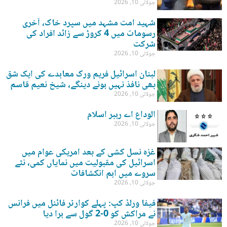
جولائی 10, 2026
شہید امت مشہد میں سپرد خاک، آخری
رسومات میں 4 کروڑ سے زائد افراد کی
شرکت
جولائی 10, 2026
لبنان اسرائیل فریم ورک معاہدے کی ایک شق
بھی نافذ نہیں ہونے دینگے، شیخ نعیم قاسم
جولائی 10, 2026
الوداع اے رہبر اسلام
جولائی 10, 2026
غزہ نسل کشی کے بعد امریکی عوام میں
اسرائیل کی مقبولیت میں نمایاں کمی، نئے
سروے میں اہم انکشافات
جولائی 10, 2026
فیفا ورلڈ کپ: پہلے کوارٹر فائنل میں فرانس
نے مراکش کو 0-2 گول سے ہرا دیا
جولائی 10, 2026