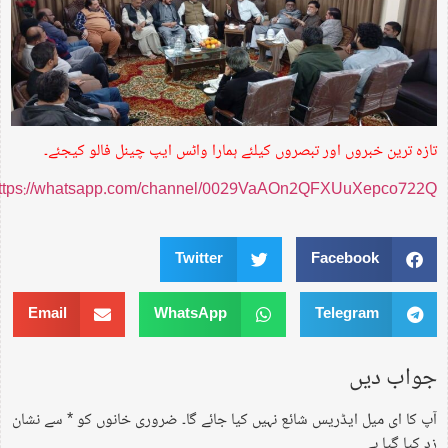
تازہ ترین خبروں اور تبصروں کیلئے ہمارا واٹس ایپ چینل فالو کیجئے۔
https://whatsapp.com/channel/0029VaAOn2QFXUuXepco722Q
Twitter
Facebook
Email
WhatsApp
Telegram
جواب دیں
آپ کا ای میل ایڈریس شائع نہیں کیا جائے گا۔
ضروری خانوں کو
*
سے نشان
زد کیا گیا ہے