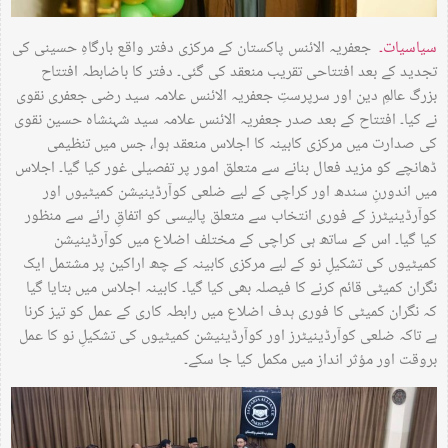
سیاسیات۔
جعفریہ الائنس پاکستان کے مرکزی دفتر واقع بارگاہِ حسینی کی
تجدید کے بعد افتتاحی تقریب منعقد کی گئی۔ دفتر کا باضابطہ افتتاح
بزرگ عالمِ دین اور سرپرستِ جعفریہ الائنس علامہ سید رضی جعفری نقوی
نے کیا۔ افتتاح کے بعد صدر جعفریہ الائنس علامہ سید شہنشاہ حسین نقوی
کی صدارت میں مرکزی کابینہ کا اجلاس منعقد ہوا، جس میں تنظیمی
ڈھانچے کو مزید فعال بنانے سے متعلق امور پر تفصیلی غور کیا گیا۔ اجلاس
میں اندورنِ سندھ اور کراچی کے لیے ضلعی کوآرڈینیشن کمیٹیوں اور
کوآرڈینیٹرز کے فوری انتخاب سے متعلق پالیسی کو اتفاقِ رائے سے منظور
کیا گیا۔ اس کے ساتھ ہی کراچی کے مختلف اضلاع میں کوآرڈینیشن
کمیٹیوں کی تشکیلِ نو کے لیے مرکزی کابینہ کے چھ اراکین پر مشتمل ایک
نگران کمیٹی قائم کرنے کا فیصلہ بھی کیا گیا۔ کابینہ اجلاس میں بتایا گیا
کہ نگران کمیٹی کا فوری ہدف اضلاع میں رابطہ کاری کے عمل کو تیز کرنا
ہے تاکہ ضلعی کوآرڈینیٹرز اور کوآرڈینیشن کمیٹیوں کی تشکیلِ نو کا عمل
بروقت اور مؤثر انداز میں مکمل کیا جا سکے۔