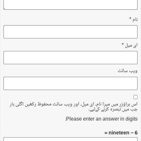
نام
*
ای میل
*
ویب‌ سائٹ
اس براؤزر میں میرا نام، ای میل، اور ویب سائٹ محفوظ رکھیں اگلی بار
جب میں تبصرہ کرنے کےلیے۔
Please enter an answer in digits:
nineteen − 6 =