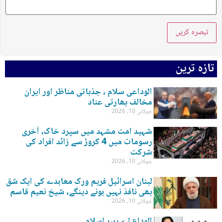
تازہ ترین
الوداعی سلام ، جذباتی مناظر اور ایران
مخالف بھارتی عناد
جولائی 10, 2026
شہید امت مشہد میں سپرد خاک، آخری
رسومات میں 4 کروڑ سے زائد افراد کی
شرکت
جولائی 10, 2026
لبنان اسرائیل فریم ورک معاہدے کی ایک شق
بھی نافذ نہیں ہونے دینگے، شیخ نعیم قاسم
جولائی 10, 2026
الوداع اے رہبر اسلام