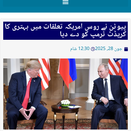
پیوٹن نے روس امریکہ تعلقات میں بہتری کا
کریڈٹ ٹرمپ کو دے دیا
جون 28, 2025
12:30 شام