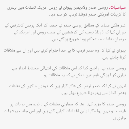
سیاسیات۔
روسی صدر ولادیمیر پیوٹن نے روس امریکہ تعلقات میں بہتری
کا کریڈٹ امریکی صدر ڈونلڈ ٹرمپ کو دے دیا۔
غیر ملکی میڈیا کے مطابق روسی صدر نے جمعہ کو ایک پریس کانفرنس کے
دوران کہا کہ ڈونلڈ ٹرمپ کی کوششوں کے سبب روس اور امریکہ کے
درمیان تعلقات مستحکم ہونا شروع ہوگئے ہیں۔
پیوٹن نے کہا کہ وہ صدر ٹرمپ کا بے حد احترام کرتے ہیں اور ان سے ملاقات
کرنا چاہتے ہیں۔
روسی صدر نے واضح کیا کہ اس ملاقات کی انتہائی محتاط انداز سے
تیاری کرنا ہوگی تاہم عین ممکن ہے کہ یہ ملاقات ہو۔
انہوں نے کہا کہ صدر ٹرمپ کے شکر گزار ہیں کہ دونوں ملکوں کے تعلقات
بعض انداز سے بہتر ہونا شروع ہوئے ہیں۔
روسی صدر کا مزہد کہنا تھا کہ سفارتی تعلقات کے دائرے میں ہر بات پر
فیصلہ تو نہیں ہوا مگر اولین اقدامات کرلیے گئے ہیں اور اس جانب پیشرفت
جاری ہے۔