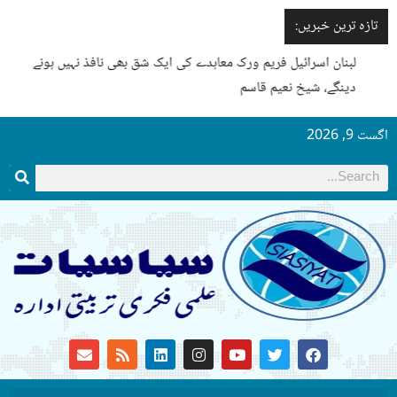
تازہ ترین خبریں:
لبنان اسرائیل فریم ورک معاہدے کی ایک شق بھی نافذ نہیں ہونے
دینگے، شیخ نعیم قاسم
اگست 9, 2026