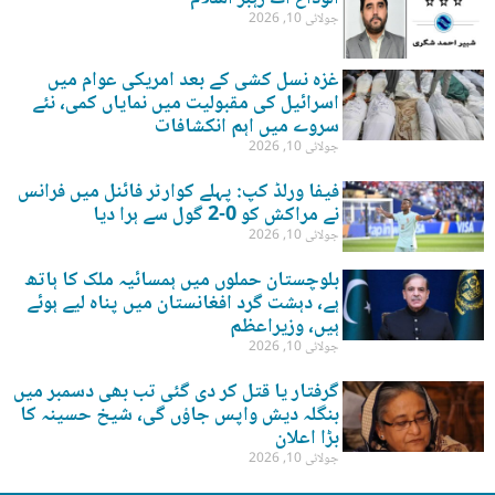
جولائی 10, 2026
غزہ نسل کشی کے بعد امریکی عوام میں
اسرائیل کی مقبولیت میں نمایاں کمی، نئے
سروے میں اہم انکشافات
جولائی 10, 2026
فیفا ورلڈ کپ: پہلے کوارٹر فائنل میں فرانس
نے مراکش کو 0-2 گول سے ہرا دیا
جولائی 10, 2026
بلوچستان حملوں میں ہمسائیہ ملک کا ہاتھ
ہے، دہشت گرد افغانستان میں پناہ لیے ہوئے
ہیں، وزیراعظم
جولائی 10, 2026
گرفتار یا قتل کر دی گئی تب بھی دسمبر میں
بنگلہ دیش واپس جاؤں گی، شیخ حسینہ کا
بڑا اعلان
جولائی 10, 2026