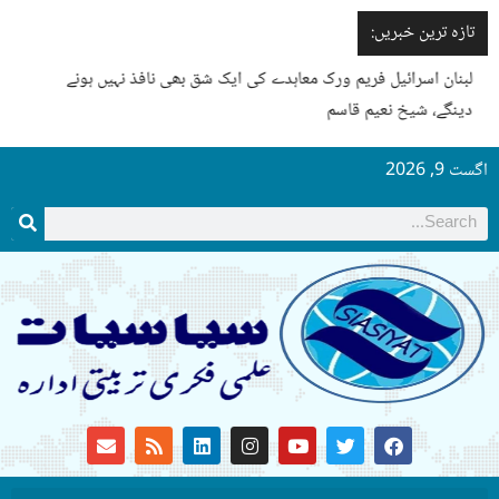
تازہ ترین خبریں:
لبنان اسرائیل فریم ورک معاہدے کی ایک شق بھی نافذ نہیں ہونے
دینگے، شیخ نعیم قاسم
گست 9, 2026