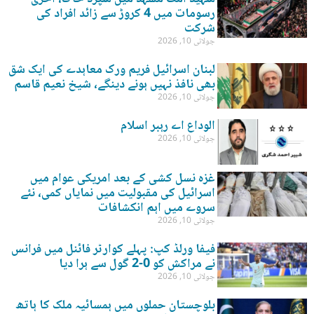
رسومات میں 4 کروڑ سے زائد افراد کی
شرکت
جولائی 10, 2026
لبنان اسرائیل فریم ورک معاہدے کی ایک شق
بھی نافذ نہیں ہونے دینگے، شیخ نعیم قاسم
جولائی 10, 2026
الوداع اے رہبر اسلام
جولائی 10, 2026
غزہ نسل کشی کے بعد امریکی عوام میں
اسرائیل کی مقبولیت میں نمایاں کمی، نئے
سروے میں اہم انکشافات
جولائی 10, 2026
فیفا ورلڈ کپ: پہلے کوارٹر فائنل میں فرانس
نے مراکش کو 0-2 گول سے ہرا دیا
جولائی 10, 2026
بلوچستان حملوں میں ہمسائیہ ملک کا ہاتھ