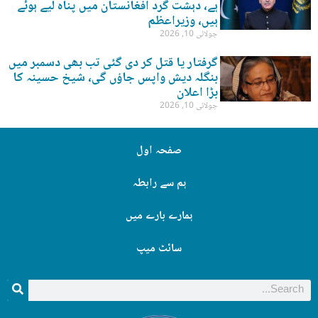
ہے، دہشت گرد افغانستان میں پناہ لیے ہوئے
ہیں، وزیراعظم
جولائی 10, 2026
گرفتار یا قتل کر دی گئی تب بھی دسمبر میں
بنگلہ دیش واپس جاؤں گی، شیخ حسینہ کا
بڑا اعلان
جولائی 10, 2026
صفحہ اول
ہم سے رابطہ
ہمارے بارے میں
سائٹ میپ