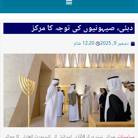
دبئی، صیہونیوں کی توجہ کا مرکز
دسمبر 9, 2025
12:20 شام
سیاسیات۔
عبرانی نیٹ ورک i24 نے اسرائیل کی ائیرپورٹ اتھارٹی کا حوالہ