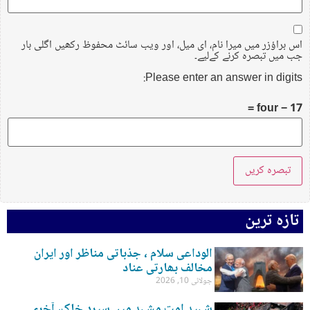
اس براؤزر میں میرا نام، ای میل، اور ویب سائٹ محفوظ رکھیں اگلی بار
جب میں تبصرہ کرنے کےلیے۔
Please enter an answer in digits:
17 − four =
تازہ ترین
الوداعی سلام ، جذباتی مناظر اور ایران
مخالف بھارتی عناد
جولائی 10, 2026
شہید امت مشہد میں سپرد خاک، آخری