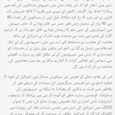
دیتے ہوئے اعلان کیا کہ اس وقت دبئی میں صیہونی مسافروں کی آمد میں
ریکارڈ اضافہ ہوا۔ گزشتہ اکتوبر کے مہینے میں تقریباً 1 لاکھ صیہونی آباد
کاروں نے اس شہر کا رخ کیا، حالانکہ قبل ازیں ان مسافروں کی تعداد 85
سے 90 ہزار کے درمیان رہتی تھی جس سے ظاہر ہوتا ہے کہ حالیہ مہینوں
میں اسرائیلیوں کے دبئی سفر کا رجحان بڑھا ہے۔ قابل غور بات ہے کہ ابراہیم
اکارڈ کے ضمن میں جب سے متحدہ عرب امارات نے اسرائیل کے ساتھ
مفاہمت کے معاہدے پر دستخط کئے، تب سے دبئی! صیہونیوں کے لئے ایک
اہم مقام میں تبدیل ہو گیا ہے۔ تاہم، اس بڑھتے ہوئے ریلے نے ان خدشات کو
جنم دیا ہے کہ دبئی میں صیہونیوں کے لئے مکمل طور پر دروازے کھولنے
سے، سماجی اور ثقافتی اثرات کا آغاز ہو سکتا ہے جو عرب معاشروں کی
شناخت پر اثر انداز ہوں گے۔
اس کے علاوہ خطے کے فوجی اور سیکورٹی مسائل میں اسرائیل کے نفوذ کا
خطرہ لاحق ہے۔ نیز تفریحی سرگرمیوں اور سیاحت کے ذریعے بھی ان
علاقوں میں فساد و بدکاری کو پھیلایا جا سکتا ہے۔ صیہونیوں کی
بدخواہانہ کوششیں سارے خطے کو آلودہ کر رہی ہیں یہانتک کہ یدیعوت
آحارونوت نامی اخبار نے ایک تفصیلی رپورٹ شائع کی، جس کا عنوان
2020ء میں اسرائیل کی دبئی میں جنسی سیاحت تھا۔ اس رپورٹ میں
انکشاف کیا گیا کہ اسرائیلی دلالوں نے سیاحت کے لئے مشرقی یورپ کے