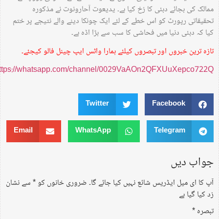
ممالک کی بجائے دبئی کا رُخ کیا ہے۔ یدیعوت آحارونوت نے مذکورہ
تحقیقاتی رپورٹ کو اس خطے کے لئے ایک چونکا دینے والے نتیجے پر ختم
کیا کہ دبئی دنیا میں فحاشی کا سب سے بڑا اڈہ ہے۔
تازہ ترین خبروں اور تبصروں کیلئے ہمارا واٹس ایپ چینل فالو کیجئے۔
https://whatsapp.com/channel/0029VaAOn2QFXUuXepco722Q
Twitter
Facebook
Email
WhatsApp
Telegram
جواب دیں
آپ کا ای میل ایڈریس شائع نہیں کیا جائے گا۔
ضروری خانوں کو
*
سے نشان
زد کیا گیا ہے
تبصرہ
*