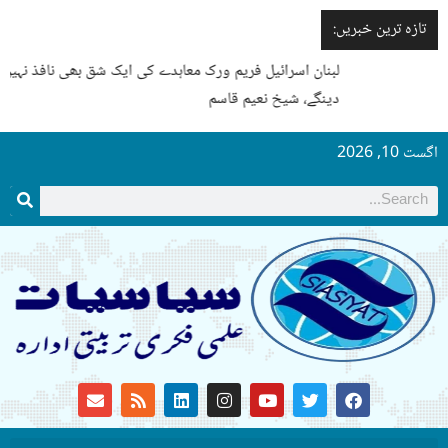
تازہ ترین خبریں:
لبنان اسرائیل فریم ورک معاہدے کی ایک شق بھی نافذ نہیں ہونے
دینگے، شیخ نعیم قاسم
اگست 10, 2026