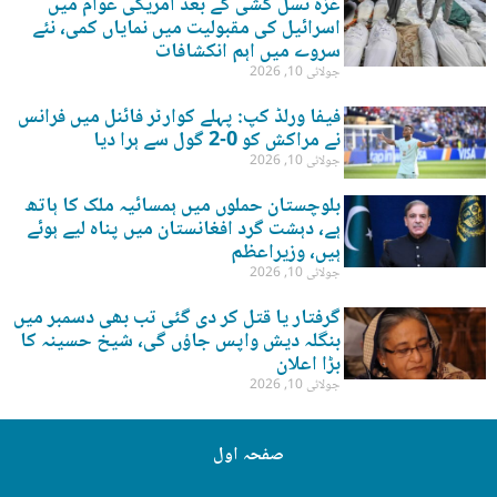
غزہ نسل کشی کے بعد امریکی عوام میں
اسرائیل کی مقبولیت میں نمایاں کمی، نئے
سروے میں اہم انکشافات
جولائی 10, 2026
فیفا ورلڈ کپ: پہلے کوارٹر فائنل میں فرانس
نے مراکش کو 0-2 گول سے ہرا دیا
جولائی 10, 2026
بلوچستان حملوں میں ہمسائیہ ملک کا ہاتھ
ہے، دہشت گرد افغانستان میں پناہ لیے ہوئے
ہیں، وزیراعظم
جولائی 10, 2026
گرفتار یا قتل کر دی گئی تب بھی دسمبر میں
بنگلہ دیش واپس جاؤں گی، شیخ حسینہ کا
بڑا اعلان
جولائی 10, 2026
صفحہ اول