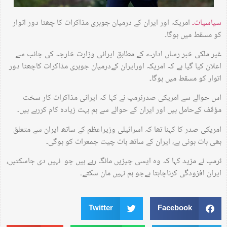
سیاسیات۔
امریکہ اور ایران کے درمیان جوہری مذاکرات کا چھٹا دور اتوار
کو مسقط میں ہوگا۔
غیر ملکی خبر رساں ادارے کے مطابق ایرانی وزارت خارجہ کی جانب سے
اعلان کیا گیا ہے کہ امریکہ اورایران کےدرمیان جوہری مذاکرات کاچھٹا دور
اتوار کو مسقط میں ہوگا۔
اس حوالے سے امریکی صدرٹرمپ نے کہا کہ ایرانی مذاکرات کار سخت
مؤقف کےحامل ہیں اور ایران کے حوالے سے ہم بہت زیادہ کام کررہے ہیں۔
امریکی صدر کا کہنا تھا کہ اسرائیلی وزیراعظم کے ساتھ ایران سے متعلق
بھی بات ہوئی ہے، ایران کے ساتھ بات چیت جمعرات کو ہوگی۔
ٹرمپ نے مزید کہا کہ وہ ایسی چیزیں مانگ رہے ہیں جو نہیں دی جاسکتیں،
ایران افزودگی کرناچاہتا ہےجو ہم نہیں مان سکتے۔
Twitter
Facebook