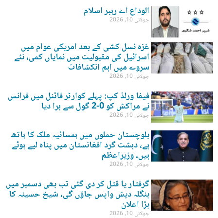
الوداع اے رہبر اسلام
جولائی 10, 2026
غزہ نسل کشی کے بعد امریکی عوام میں
اسرائیل کی مقبولیت میں نمایاں کمی، نئے
سروے میں اہم انکشافات
جولائی 10, 2026
فیفا ورلڈ کپ: پہلے کوارٹر فائنل میں فرانس
نے مراکش کو 0-2 گول سے ہرا دیا
جولائی 10, 2026
بلوچستان حملوں میں ہمسائیہ ملک کا ہاتھ
ہے، دہشت گرد افغانستان میں پناہ لیے ہوئے
ہیں، وزیراعظم
جولائی 10, 2026
گرفتار یا قتل کر دی گئی تب بھی دسمبر میں
بنگلہ دیش واپس جاؤں گی، شیخ حسینہ کا
بڑا اعلان
جولائی 10, 2026