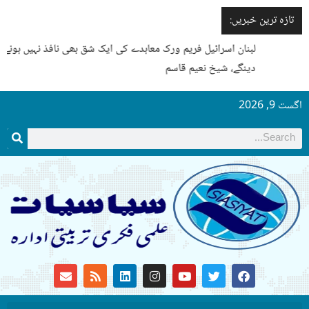
تازہ ترین خبریں:
لبنان اسرائیل فریم ورک معاہدے کی ایک شق بھی نافذ نہیں ہونے
دینگے، شیخ نعیم قاسم
گست 9, 2026