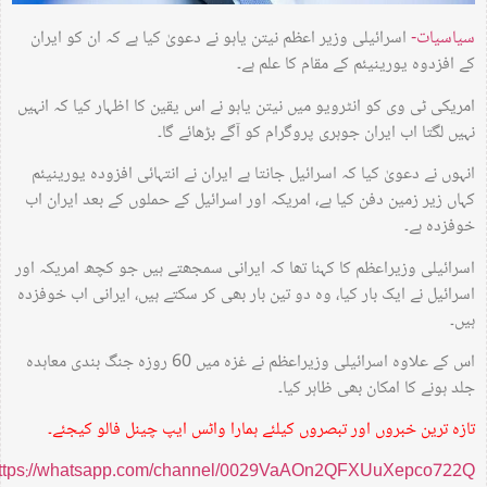
سیاسیات-
اسرائیلی وزیر اعظم نیتن یاہو نے دعویٰ کیا ہے کہ ان کو ایران
کے افزدوہ یورینیئم کے مقام کا علم ہے۔
امریکی ٹی وی کو انٹرویو میں نیتن یاہو نے اس یقین کا اظہار کیا کہ انہیں
نہیں لگتا اب ایران جوہری پروگرام کو آگے بڑھائے گا۔
انہوں نے دعویٰ کیا کہ اسرائیل جانتا ہے ایران نے انتہائی افزودہ یورینیئم
کہاں زیر زمین دفن کیا ہے، امریکہ اور اسرائیل کے حملوں کے بعد ایران اب
خوفزدہ ہے۔
اسرائیلی وزیراعظم کا کہنا تھا کہ ایرانی سمجھتے ہیں جو کچھ امریکہ اور
اسرائیل نے ایک بار کیا، وہ دو تین بار بھی کر سکتے ہیں، ایرانی اب خوفزدہ
ہیں۔
اس کے علاوہ اسرائیلی وزیراعظم نے غزہ میں 60 روزہ جنگ بندی معاہدہ
جلد ہونے کا امکان بھی ظاہر کیا۔
تازہ ترین خبروں اور تبصروں کیلئے ہمارا واٹس ایپ چینل فالو کیجئے۔
https://whatsapp.com/channel/0029VaAOn2QFXUuXepco722Q