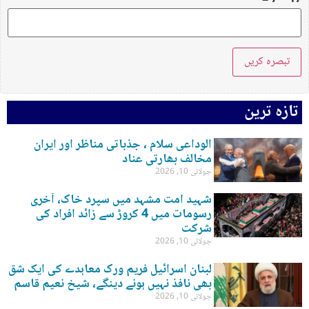
تازہ ترین
الوداعی سلام ، جذباتی مناظر اور ایران
مخالف بھارتی عناد
جولائی 10, 2026
شہید امت مشہد میں سپرد خاک، آخری
رسومات میں 4 کروڑ سے زائد افراد کی
شرکت
جولائی 10, 2026
لبنان اسرائیل فریم ورک معاہدے کی ایک شق
بھی نافذ نہیں ہونے دینگے، شیخ نعیم قاسم
جولائی 10, 2026