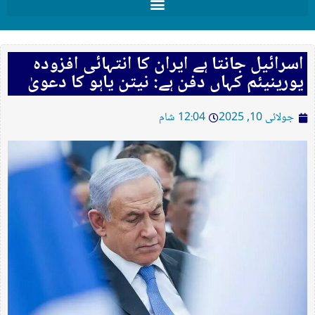
اسرائیل جانتا ہے ایران کا انتہائی افزودہ
یورینیئم کہاں دفن ہے: نیتن یاہو کا دعویٰ
جولائی 10, 2025
12:04 شام