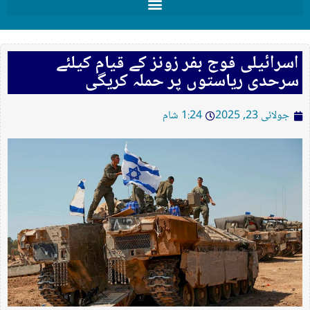
اسرائیلی فوج بفر زونز کے قیام کیلئے
سرحدی ریاستوں پر حملہ کریگی
جولائی 23, 2025
1:24 شام