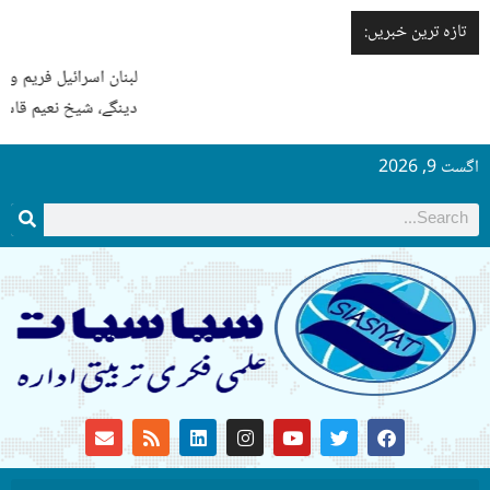
تازہ ترین خبریں:
لبنان اسرائیل فریم ورک معاہدے کی ایک شق بھی نافذ نہیں ہونے
دینگے، شیخ نعیم قاسم
گست 9, 2026