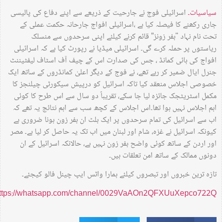
سیاسیات۔
اسرائیلی فوج نے جارحیت کے ذریعے سے اپنے دفاع کی پالیسی
جاری رکھنے کا فیصلہ کیا ہے ،اسرائیلی افواج جارحانہ حکمت عملی کے
تحت نام نہاد "بفر زونز” قائم کرنے کیلئے اپنی سرحدوں سے منسلک
ریاستوں پر حملہ کرے گی۔ اسرائیلی میڈیا نے رپورٹ کیا ہے کہ اسرائیلی
افواج کی ہائی کمانڈ ، جس کی صدارت اس کے چیف آف اسٹاف لیفٹیننٹ
جنرل ایال ضمیر کر رہے تھے، نے فوج کے دیگر اعلیٰ کمانڈروں کے ساتھ ایک
خصوصی اجلاس منعقد کیا تاکہ اسرائیل کو درپیش سیکورٹی چیلنجز کا
مکمل اسٹریٹجک جائزہ لیا جا سکے، تقریباً دو سال سے اس طرح کا کوئی
اہم اجلاس نہیں ہوا تھا۔اس اجلاس کے کچھ سب سے اہم نتائج یہ تھے کہ
اب سے اسرائیل کی تمام سرحدوں پر ایک بلٹ ان بفر زون ہونا ضروری ہے
کیونکہ اسرائیل نے غزہ، شام اور لبنان میں اب تک یہ حاصل کر لیا ہے۔ مصر
اور اردن کے ساتھ کوئی واضح بفر زون نہیں ہے، حالانکہ اسرائیل کے ان
دونوں ممالک کے ساتھ امن تعلقات ہیں۔
تازہ ترین خبروں اور تبصروں کیلئے ہمارا واٹس ایپ چینل فالو کیجئے۔
https://whatsapp.com/channel/0029VaAOn2QFXUuXepco722Q