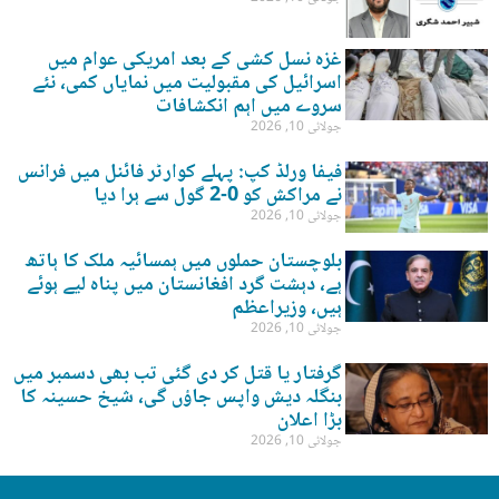
غزہ نسل کشی کے بعد امریکی عوام میں
اسرائیل کی مقبولیت میں نمایاں کمی، نئے
سروے میں اہم انکشافات
جولائی 10, 2026
فیفا ورلڈ کپ: پہلے کوارٹر فائنل میں فرانس
نے مراکش کو 0-2 گول سے ہرا دیا
جولائی 10, 2026
بلوچستان حملوں میں ہمسائیہ ملک کا ہاتھ
ہے، دہشت گرد افغانستان میں پناہ لیے ہوئے
ہیں، وزیراعظم
جولائی 10, 2026
گرفتار یا قتل کر دی گئی تب بھی دسمبر میں
بنگلہ دیش واپس جاؤں گی، شیخ حسینہ کا
بڑا اعلان
جولائی 10, 2026