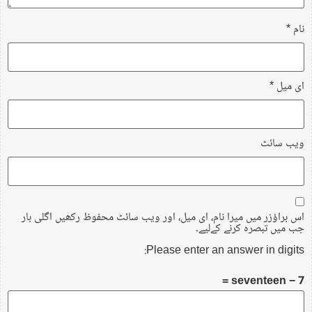
نام
*
ای میل
*
ویب‌ سائٹ
اس براؤزر میں میرا نام، ای میل، اور ویب سائٹ محفوظ رکھیں اگلی بار
جب میں تبصرہ کرنے کےلیے۔
Please enter an answer in digits:
seventeen − 7 =