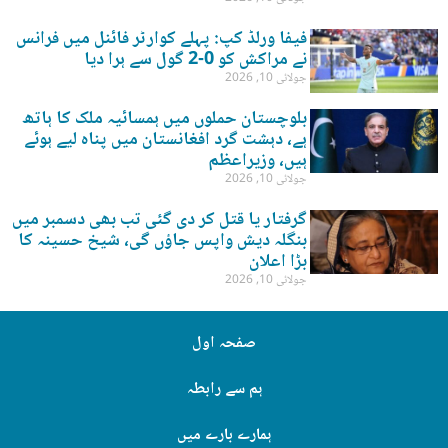
فیفا ورلڈ کپ: پہلے کوارٹر فائنل میں فرانس
نے مراکش کو 0-2 گول سے ہرا دیا
جولائی 10, 2026
بلوچستان حملوں میں ہمسائیہ ملک کا ہاتھ
ہے، دہشت گرد افغانستان میں پناہ لیے ہوئے
ہیں، وزیراعظم
جولائی 10, 2026
گرفتار یا قتل کر دی گئی تب بھی دسمبر میں
بنگلہ دیش واپس جاؤں گی، شیخ حسینہ کا
بڑا اعلان
جولائی 10, 2026
صفحہ اول
ہم سے رابطہ
ہمارے بارے میں