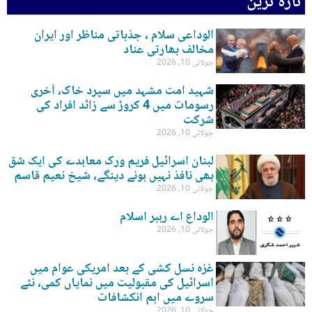
تازہ ترین
الوداعی سلام ، جذباتی مناظر اور ایران
مخالف بھارتی عناد
جولائی 10, 2026
شہید امت مشہد میں سپرد خاک، آخری
رسومات میں 4 کروڑ سے زائد افراد کی
شرکت
جولائی 10, 2026
لبنان اسرائیل فریم ورک معاہدے کی ایک شق
بھی نافذ نہیں ہونے دینگے، شیخ نعیم قاسم
جولائی 10, 2026
الوداع اے رہبر اسلام
جولائی 10, 2026
غزہ نسل کشی کے بعد امریکی عوام میں
اسرائیل کی مقبولیت میں نمایاں کمی، نئے
سروے میں اہم انکشافات
جولائی 10, 2026