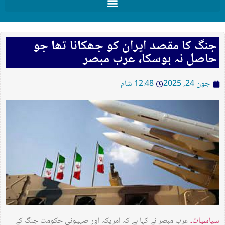
جنگ کا مقصد ایران کو جھکانا تھا جو
حاصل نہ ہوسکا، عرب مبصر
جون 24, 2025
12:48 شام
سیاسیات۔
عرب مبصر نے کہا ہے کہ امریکہ اور صہیونی حکومت جنگ کے