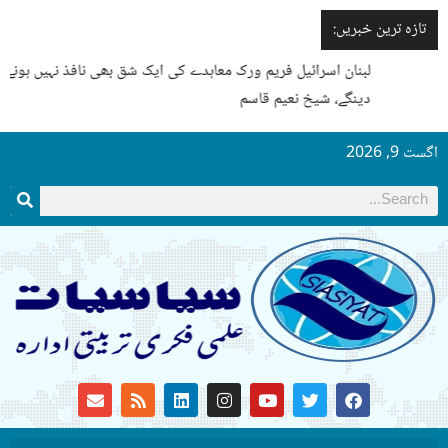
تازہ ترین خبریں:
لبنان اسرائیل فریم ورک معاہدے کی ایک شق بھی نافذ نہیں ہونے
دینگے، شیخ نعیم قاسم
اگست 9, 2026