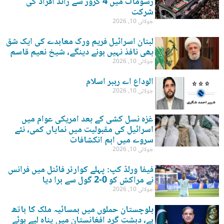
رسومات میں 4 کروڑ سے زائد افراد کی
شرکت
جولائی 10, 2026
لبنان اسرائیل فریم ورک معاہدے کی ایک شق
بھی نافذ نہیں ہونے دینگے، شیخ نعیم قاسم
جولائی 10, 2026
الوداع اے رہبر اسلام
جولائی 10, 2026
غزہ نسل کشی کے بعد امریکی عوام میں
اسرائیل کی مقبولیت میں نمایاں کمی، نئے
سروے میں اہم انکشافات
جولائی 10, 2026
فیفا ورلڈ کپ: پہلے کوارٹر فائنل میں فرانس
نے مراکش کو 0-2 گول سے ہرا دیا
جولائی 10, 2026
بلوچستان حملوں میں ہمسائیہ ملک کا ہاتھ
ہے، دہشت گرد افغانستان میں پناہ لیے ہوئے