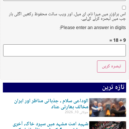
اس براؤزر میں میرا نام، ای میل، اور ویب سائٹ محفوظ رکھیں اگلی بار
جب میں تبصرہ کرنے کےلیے۔
Please enter an answer in digits:
9 + 18 =
تازہ ترین
الوداعی سلام ، جذباتی مناظر اور ایران
مخالف بھارتی عناد
جولائی 10, 2026
شہید امت مشہد میں سپرد خاک، آخری