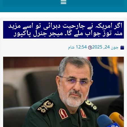
اگر امریکہ نے جارحیت دہرائی تو اسے مزید
منہ توڑ جواب ملے گا۔ میجر جنرل پاکپور
جون 24, 2025
12:54 شام