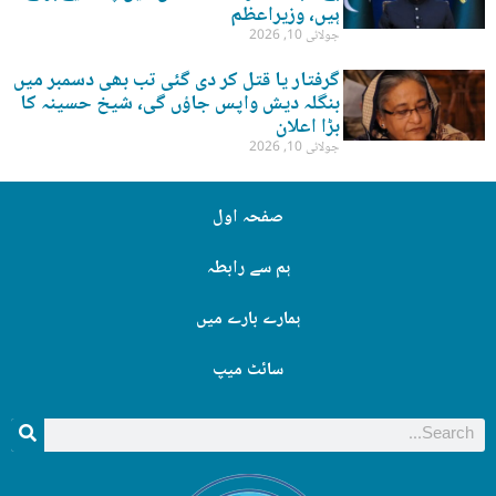
ہیں، وزیراعظم
جولائی 10, 2026
گرفتار یا قتل کر دی گئی تب بھی دسمبر میں
بنگلہ دیش واپس جاؤں گی، شیخ حسینہ کا
بڑا اعلان
جولائی 10, 2026
صفحہ اول
ہم سے رابطہ
ہمارے بارے میں
سائٹ میپ