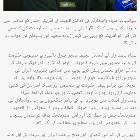
سیاسیات۔
سپاہ پاسداران کے کمانڈر انچیف نے امریکی صدر کو سختی سے
خبردار کرتے ہوئے کہا کہ اگر ایران پر دوبارہ حملے یا جارحیت کی کوشش
کی گئی تو امریکہ کو پہلے سے کہیں زیادہ شدید اور پشیمان کن جواب دیا
جائے گا۔
سپاہ پاسداران کے کمانڈر انچیف میجر جنرل پاکپور نے صیہونی حکومت
کے حالیہ حملوں میں شہید کامریڈ ان آرمز کمانڈروں اور دیگر شہداء کی
یاد کو خراج تحسین پیش کرتے ہوئے، میں اسلامی جمہوریہ ایران کی
پرجوش اور غیرت مند قوم کی توجہ اس بات طرف دلانا چاہتا ہوں کہ
امریکہ کی جرائم پیشہ حکومت نے منحوس اور سفاک اسرائیل کی کھلی
حمایت کرتے ہوئے ہمارے ایٹمی تنصیبات پر جو حملہ کیا تھا۔ سپاہ
پاسداران انقلاب میں موجود آپ کے بہادر جنگجوؤں نے رب ذوالجلال کی
مدد سے مشرق وسطی میں امریکی کمانڈ سینٹر کے دھڑکتے دل العدید
اسٹریٹجک بیس پر حملہ کیا اور اس اسٹریٹجک ہدف کو نقصان پہنچایا
جس کی خصوصی اور بڑے سطح پر حفاظت کی گئی تھی۔
انہوں نے کہا کہ اس کامیابی اور فتح پر ملت ایران اور شہداء کے اہل خانہ