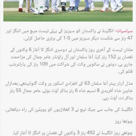
سیاسیات-
انگلینڈ نے پاکستان کو سیریز کے پہلے ٹیسٹ میچ میں اننگز اور
47 رنز سے شکست دیکر سیریز میں 0-1 کی برتری حاصل کرلی۔
ملتان ٹیسٹ کے آخری روز پاکستان نے دوسری اننگز کا آغاز 6 وکٹوں کے
نقصان پر 152 رنز کیا، آغا سلمان اور آل راؤنڈر عامر جمال کی مزاحمت
جاری ہے، دونوں نے ساتویں وکٹ کی شراکت میں 109 رنز کی پارٹنرشپ
قائم کی۔
مڈل آرڈر بیٹر آغا سلمان 63 کے انفرادی اسکور پر وکٹ گنوابیٹھے، بعدازاں
شاہین شاہ آفریدی 8 نسیم شاہ 6 رنز بناکر آؤٹ ہوئے، عامر جمال 55 رنز
بناکر نٹ آؤٹ رہے۔
انگلیںڈ کی جانب سے جیک لیچ نے 3 کھلاڑیوں کو پویلین کی راہ دیکھائی۔
چوتھا روز
چوتھے روز انگلیںڈ نے 492 رنز 3 وکٹوں کے نقصان پر اننگز کا آغاز کیا،