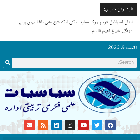
تازہ ترین خبریں:
لبنان اسرائیل فریم ورک معاہدے کی ایک شق بھی نافذ نہیں ہونے
دینگے، شیخ نعیم قاسم
اگست 9, 2026