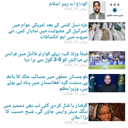
الوداع اے رہبر اسلام
جولائی 10, 2026
غزہ نسل کشی کے بعد امریکی عوام میں
اسرائیل کی مقبولیت میں نمایاں کمی، نئے
سروے میں اہم انکشافات
جولائی 10, 2026
فیفا ورلڈ کپ: پہلے کوارٹر فائنل میں فرانس
نے مراکش کو 0-2 گول سے ہرا دیا
جولائی 10, 2026
بلوچستان حملوں میں ہمسائیہ ملک کا ہاتھ
ہے، دہشت گرد افغانستان میں پناہ لیے ہوئے
ہیں، وزیراعظم
جولائی 10, 2026
گرفتار یا قتل کر دی گئی تب بھی دسمبر میں
بنگلہ دیش واپس جاؤں گی، شیخ حسینہ کا
بڑا اعلان
جولائی 10, 2026