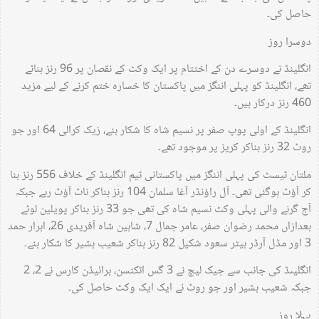
حاصل کی۔
دوسرا روز
انگلینڈ نے دوسرے دن کے اختتام پر ایک وکٹ کے نقصان پر 96 رنز بنائے
تھے، انگلینڈ کو پہلی اننگز میں پاکستان کا خسارہ ختم کرنے کے لیے مزید
460 رنز درکار ہیں۔
انگلینڈ کے اولی پوپ صفر پر نسیم شاہ کا شکار بنے، زیک کرالی 64 اور جو
روٹ 32 رنز بناکر کریز پر موجود تھے۔
ملتان ٹیسٹ کی پہلی اننگز میں پاکستانی ٹیم انگلینڈ کے خلاف 556 رنز بنا
کر آؤٹ ہوگئی تھی۔ آل راؤنڈر آغا سلمان 104 رنز بناکر ناٹ آؤٹ رہے جبکہ
آج گرنے والی پہلی وکٹ نسیم شاہ کی تھی جو 33 رنز بناکر پویلین لوٹے
بعدازاں محمد رضوان صفر، عامر جمال 7، شاہین شاہ آفریدی 26، ابرار حمد
3 اور مڈل آرڈر بیٹر سعود شکیل 82 رنز بناکر شعیب بشیر کا شکار بنے۔
انگلیںڈ کی جانب سے جیک لیچ نے 3 گس اٹکنسن، برائیڈن کارس نے 2، 2
جبکہ شعیب بشیر اور جو روٹ نے ایک ایک وکٹ حاصل کی۔
پہلا روز