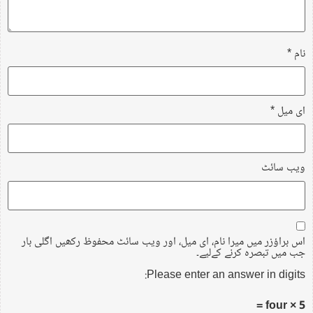
نام
*
ای میل
*
ویب‌ سائٹ
اس براؤزر میں میرا نام، ای میل، اور ویب سائٹ محفوظ رکھیں اگلی بار
جب میں تبصرہ کرنے کےلیے۔
Please enter an answer in digits:
5 × four =