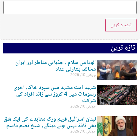
تازہ ترین
الوداعی سلام ، جذباتی مناظر اور ایران
مخالف بھارتی عناد
جولائی 10, 2026
شہید امت مشہد میں سپرد خاک، آخری
رسومات میں 4 کروڑ سے زائد افراد کی
شرکت
جولائی 10, 2026
لبنان اسرائیل فریم ورک معاہدے کی ایک شق
بھی نافذ نہیں ہونے دینگے، شیخ نعیم قاسم
جولائی 10, 2026