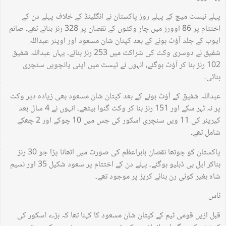
پہلے ٹیسٹ میچ کے پہلے روز پاکستان نے انگلینڈ کے خلاف پہلے دن کے
اختتام پر 86 اوورز میں چار وکٹوں کے نقصان پر 328 رنز بنائے تھے۔ صائم
ایوب کے جلد آؤٹ ہونے کے بعد کپتان شان مسعود اور اوپنر عبداللہ
شفیق نے دوسری وکٹ کی شراکت میں 253 رنز بنائے۔ یہاں عبداللہ شفیق
102 رنز بنا کر آؤٹ ہوگئے، انہوں نے ٹیسٹ میں اپنی پانچویں سنچری
بنائی۔
عبداللہ شفیق کے آؤٹ ہونے کے بعد کپتان شان مسعود بھی زیادہ دیر وکٹ
پر نہ ٹہر سکے اور 151 رنز بنا کر وکٹ گنوا بیٹھے۔ انہوں نے 4 سال بعد
کیریئر کی 11 ویں سنچری اسکور کی جس میں 10 چوکے اور 2 چھکے
شامل تھے۔
پاکستان کو چوتھا نقصان بابراعظم کی صورت میں اٹھانا پڑا جو 30 رنز
بناکر ایل بی ڈبلیو ہوگئے۔ پہلے دن کے اختتام پر سعود شکیل 35 اور نسیم
شاہ بغیر کوئی رن بنائے کریز پر موجود تھے۔
ٹاس
قبل ازیں قومی ٹیم کے کپتان شان مسعود کا کہنا تھا کہ بڑے اسکور کی