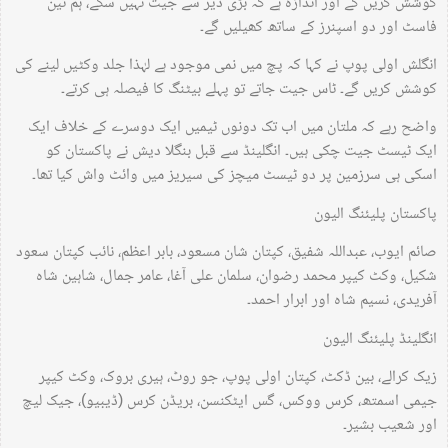
کوشش کریں گے اور اندازہ ہے کہ بڑی دیر سے جیت نہیں سکے، ہم تین
فاسٹ اور دو اسپنرز کے ساتھ کھیلیں گے۔
انگلش اولی پوپ نے کہا کہ پچ میں نمی موجود ہے لہٰذا جلد وکٹیں لینے کی
کوشش کریں گے۔ ٹاس جیت جاتے تو پہلے بیٹنگ کا فیصلہ ہی کرتے۔
واضح رہے کہ ملتان میں اب تک دونوں ٹیمیں ایک دوسرے کے خلاف ایک
ایک ٹیسٹ جیت چکی ہیں۔ انگلینڈ سے قبل بنگلا دیش نے پاکستان کو
اسکی ہی سرزمین پر دو ٹیسٹ میچز کی سیریز میں وائٹ واش کیا تھا۔
پاکستان پلیئنگ الیون
صائم ایوب، عبداللہ شفیق، کپتان شان مسعود، بابر اعظم، نائب کپتان سعود
شکیل، وکٹ کیپر محمد رضوان، سلمان علی آغا، عامر جمال، شاہین شاہ
آفریدی، نسیم شاہ اور ابرار احمد۔
انگلینڈ پلیئنگ الیون
زیک کرالے، بین ڈکٹ، کپتان اولی پوپ، جو روٹ، ہیری بروک، وکٹ کیپر
جیمی اسمتھ، کرس ووکس، گس ایٹکنسن، بریڈن کرس (ڈیبیو)، جیک لیچ
اور شعیب بشیر۔