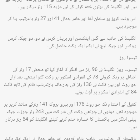
ہیں اور انگلینڈ کی برتری ختم کرنے کے لیے مزید 115 رنز درکار ہیں۔
اس وقت کریز پر سلمان آغا اور عامر جمال 41 اور 27 رنز بالترتیب بنا کر
موجود ہیں۔
انگلینڈ کی جانب سے گس ایٹکنسن اور بریڈن کرس نے دو، دو جبکہ کرس
ووکس اور چیک لیچ نے ایک، ایک وکٹ حاصل کی۔
تیسرا روز
تیسرے روز انگلیںڈ نے 96 رنز سے اننگز کا آغاز کیا تو محض 17 رنز کے
اضافے پر زیک کرولی 78 کے انفرادی اسکور پر وکٹ گنوا بیٹھے۔ بعدازاں
جو روٹ اور بین ڈکٹ نے 136 رنز کی جارحانہ پارٹنرشپ قائم کی تاہم ڈکٹ
84 کے انفرادی اسکور پر آؤٹ ہوئے۔
کھیل کے اختتام تک جو روٹ 176 اور ہیری بروک 141 رنزکے ساتھ کریز پر
موجود تھے، دونوں نے چوتھی وکٹ کی شراکت میں 243 رنز جوڑے جبکہ
پہلی اننگز میں پاکستان کا خسارہ ختم کرنے کیلئے انگلینڈ کو 64 رنز درکار
ہیں۔
پاکستان کی جانب سے شاہین شاہ آفریدی اور عامر جمال نے ایک ایک وکٹ