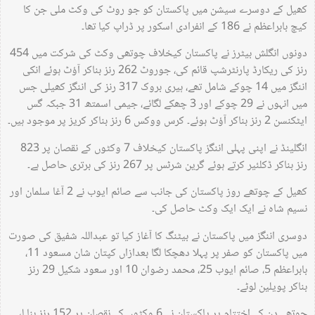
کھیل کے دوسرے سیشن میں پاکستان کو جو روٹ کی وکٹ ملی جن کا
کیچ بابراعظم نے 186 کے انفرادی اسکور پر ڈراپ کیا تھا۔
دونوں انگلش بیٹرز نے پاکستان کیخلاف چوتھی وکٹ کی شرکت میں 454
رنز کی ریکارڈ پارنٹرشپ قائم کی، جوروٹ 262 رنز بناکر آؤٹ ہوئے انکی
اننگز میں 14 چوکے شامل تھے، ہیری بروک 317 رنز کی اننگز کھیلی جس
میں انہوں نے 29 چوکے اور 3 چھکے لگائے، جیمی اسمتھ 31 جبکہ گس
ایٹکنسن 2 رنز بناکر آؤٹ ہوئے۔ کرس ووکس 6 رنز بناکر کریز پر موجود ہیں۔
انگلینڈ نے اپنی پہلی اننگز پاکستان کیخلاف 7 وکٹوں کے نقصان پر 823
رنز بناکر ڈکلئیر کرتے ہوئے گرین شرٹس پر 267 رنز کی برتری حاصل ہے۔
کھیل کے چوتھے روز پاکستان کی جانب سے صائم ایوب نے 2 آغا سلمان اور
نسیم شاہ نے ایک ایک وکٹ حاصل کی۔
دوسری اننگز میں پاکستان نے بیٹنگ کا آغاز کیا تو عبداللہ شفیق کی صورت
میں پاکستان کو صفر پر پہلا دھچکا لگا بعدازاں کپتان شان مسعود 11،
بابراعظم 5، صائم ایوب 25، محمد رضوان 10 اور سعود شکیل 29 رنز
بناکر پویلین لوٹے۔
چوتھے دن کے اختتام پر پاکستان نے 6 وکٹوں کے نقصان پر 152 رنز بنا لیے