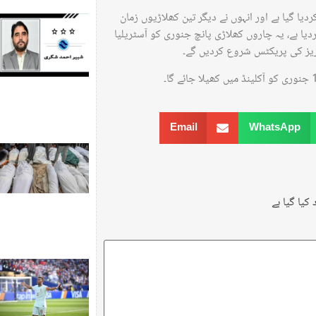
ا گیا ہے اور انہوں نے دیگر تین کھلاڑیوں زمان
دیا ہے، یہ چاروں کھلاڑی پانچ جنوری کو آسٹریلیا
ریز کی پریکٹس شروع کردیں گے۔
Email
WhatsApp
کیا گیا ہے