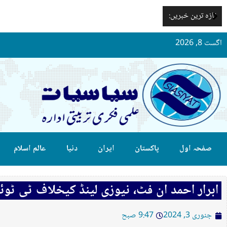
تازہ ترین خبریں:
اگست 8, 2026
صفحہ اول
پاکستان
ایران
دنیا
عالم اسلام
ابرار احمد ان فٹ، نیوزی لینڈ کیخلاف ٹی ٹوئ
جنوری 3, 2024
9:47 صبح