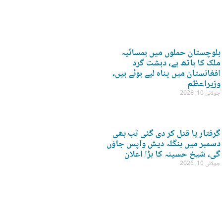
بلوچستان حملوں میں ہمسائیہ
ملک کا ہاتھ ہے، دہشت گرد
افغانستان میں پناہ لیے ہوئے ہیں،
وزیراعظم
جولائی 10, 2026
گرفتار یا قتل کر دی گئی تب بھی
دسمبر میں بنگلہ دیش واپس جاؤں
گی، شیخ حسینہ کا بڑا اعلان
جولائی 10, 2026