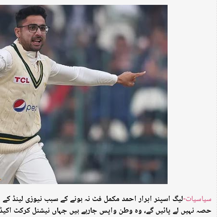
سیاسیات-
لیگ اسپنر ابرار احمد مکمل فٹ نہ ہونے کے سبب نیوزی لینڈ ک
حصہ نہیں لے پائیں گے، وہ وطن واپس جارہے ہیں جہاں نیشنل کرکٹ اکیڈم