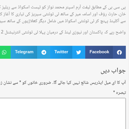
پی سی بی کے مطابق لیفٹ آرم اسپنر محمد نواز کو ٹیسٹ اسکواڈ سے ریلیز کردی
خان، حارث رؤف اور اسامہ میر کے ساتھ ٹی ٹوئنٹی سیریز کی تیاری کا آغاز کر
سے آکلینڈ پہنچ کر ٹی ٹوئنٹی اسکواڈ میں شامل دیگر کھلاڑیوں کے ساتھ سی
واضح رہے کہ پاکستان اور نیوزی لینڈ کے درمیان پہلا ٹی ٹوئنٹی انٹرنیشنل 12 جنوری کو آکلینڈ میں کھیلا جائے گا۔
Telegram
Twitter
Facebook
جواب دیں
آپ کا ای میل ایڈریس شائع نہیں کیا جائے گا۔
ضروری خانوں کو
*
سے نشان زد 
تبصرہ
*