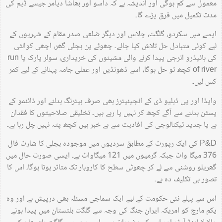
معمول سے کم ہوگی اور اندیشہ ہے کہ داسو اور بھاشا دیامر جیسے ڈیم کی
مدت تکمیل میں فرق پڑے گا۔
ایسے میں سکردو، گلگت، چلاس اور دیگر ضلعی صدر مقام کے شہریوں کے
لیے کوئی متبادل حل تلاش کیا جائے۔ چھوٹے پن بجلی گھر، اچھی کوالٹی
کی ہائیڈرو انرجی پیدا کرنے والی مشینوں کی خریداری، سولر پارک یا run
of river کچھ تو حل ہوگا، اسے ڈھونڈیں اور عملی جامہ پہنانے کے لیے کمر
کس لیں۔
واپڈا اور پی ڈبلیو ڈی کے انجینیئرز بھی صرف بیئرنگ بدلنے اور ڈائنمو کے
پسٹن بدلنے سے آگے کچھ کر نہیں پا رہے ہیں۔ تخلیقی صلاحیتوں کا فقدان
ہے یا جدید ٹیکنالوجی کی افادیت سے بے خبر ہیں کچھ پتہ نہیں چل رہا ہے۔
P&D کی ایک رپورٹ کے مطابق سردیوں میں موجودہ بجلی کا شارٹ فال
376 میگا واٹ جبکہ گرمیوں میں 121 میگاواٹ ہے۔ ایسی صورت حال میں
گھریلو روشنی سے لے کر چھوٹی سطح کا کاروبار تک متاثر ہوتا ہوگا، اس کا
تصور ہی تکلیف دہ ہے۔
اس سے پہلے نئی حکومت کے لیے ایک سماجی مسئلہ بھی درپیش ہے اور وہ
یکم مارچ کو امریکہ ایران جنگ کی وجہ سے گلگت بلتستان میں پیدا ہونے