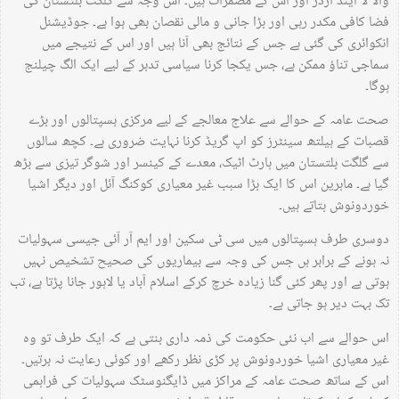
والا لا اینڈ آرڈر اور اس کے مضمرات ہیں۔ اس وجہ سے گلگت بلتستان کی
فضا کافی مکدر رہی اور بڑا جانی و مالی نقصان بھی ہوا ہے۔ جوڈیشنل
انکوائری کی گئی ہے جس کے نتائج بھی آنا ہیں اور اس کے نتیجے میں
سماجی تناؤ ممکن ہے، جس یکجا کرنا سیاسی تدبر کے لیے ایک الگ چیلنج
ہوگا۔
صحت عامہ کے حوالے سے علاج معالجے کے لیے مرکزی ہسپتالوں اور بڑے
قصبات کے ہیلتھ سینٹرز کو اپ گریڈ کرنا نہایت ضروری ہے۔ کچھ سالوں
سے گلگت بلتستان میں ہارٹ اٹیک، معدے کے کینسر اور شوگر تیزی سے بڑھ
گیا ہے۔ ماہرین اس کا ایک بڑا سبب غیر معیاری کوکنگ آئل اور دیگر اشیا
خوردونوش بتاتے ہیں۔
دوسری طرف ہسپتالوں میں سی ٹی سکین اور ایم آر آئی جیسی سہولیات
نہ ہونے کے برابر ہں جس کی وجہ سے بیماریوں کی صحیح تشخیص نہیں
ہوتی ہے اور پھر کئی گنا زیادہ خرچ کرکے اسلام آباد یا لاہور جانا پڑتا ہے، تب
تک بہت دیر ہو جاتی ہے۔
اس حوالے سے اب نئی حکومت کی ذمہ داری بنتی ہے کہ ایک طرف تو وہ
غیر معیاری اشیا خوردونوش پر کڑی نظر رکھے اور کوئی رعایت نہ برتیں۔
اس کے ساتھ صحت عامہ کے مراکز میں ڈایگنوسٹک سہولیات کی فراہمی