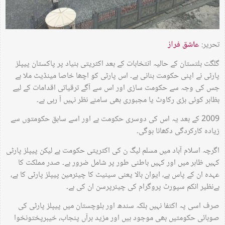
تحریر:
عاشق فراز
گلگت بلتستان کے حالیہ انتخابات کے بعد اکثریتی بنیاد پر پاکستان پیپلز
پارٹی نے اپنی حکومت بنانی ہے۔ اس پارٹی کو اچھا خاصا مینڈیٹ ملا ہے
جس کی وجہ سے حکومت سازی اور اس سے آگے ترقیاتی اقدامات کے لیے
بظاہر کوئی بڑی رکاوٹ یا مجبوری بھی سامنے نظر نہیں آ رہی ہے۔
2009 کے بعد یہ اس کی دوسری حکومت ہے اور اسے سابق حکومتوں سے
زیادہ کارکردگی دکھانا ہوگی۔
اگرچہ اسلام آباد میں مسلم لیگ ن کی اکثریتی حکومت ہے لیکن پیپلز پارٹی
کہیں ظاہر میں اور کہیں باطنی طور پر شامل ضرور ہے۔ صدر مملکت کا
عہدہ ان کے پاس ہے، ایوان بالا یعنی سینیٹ کا چیئرمین پیپلز پارٹی کا ہے،
بےنظیر انکم سپورٹ پروگرام کی چیئرپرسن ان کی ہے۔
صرف اسی پہ اکتفا نہیں بلکہ سندھ اور بلوچستان میں پیپلز پارٹی کی
صوبائی حکومتیں بھی موجود ہیں اور مزید برآں پنجاب، خیبرپختونخوا