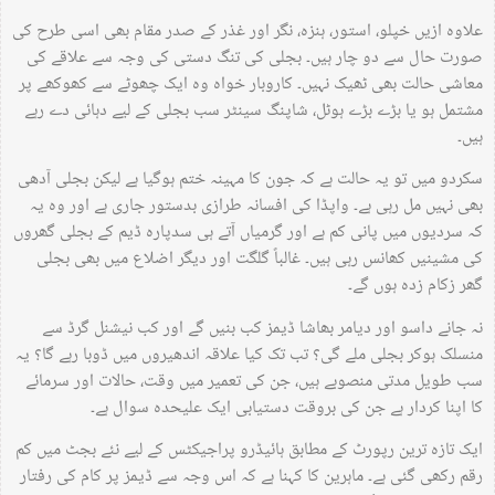
علاوہ ازیں خپلو، استور، ہنزہ، نگر اور غذر کے صدر مقام بھی اسی طرح کی
صورت حال سے دو چار ہیں۔ بجلی کی تنگ دستی کی وجہ سے علاقے کی
معاشی حالت بھی ٹھیک نہیں۔ کاروبار خواہ وہ ایک چھوٹے سے کھوکھے پر
مشتمل ہو یا بڑے بڑے ہوٹل، شاپنگ سینٹر سب بجلی کے لیے دہائی دے رہے
ہیں۔
سکردو میں تو یہ حالت ہے کہ جون کا مہینہ ختم ہوگیا ہے لیکن بجلی آدھی
بھی نہیں مل رہی ہے۔ واپڈا کی افسانہ طرازی بدستور جاری ہے اور وہ یہ
کہ سردیوں میں پانی کم ہے اور گرمیاں آتے ہی سدپارہ ڈیم کے بجلی گھروں
کی مشینیں کھانس رہی ہیں۔ غالباً گلگت اور دیگر اضلاع میں بھی بجلی
گھر زکام زدہ ہوں گے۔
نہ جانے داسو اور دیامر بھاشا ڈیمز کب بنیں گے اور کب نیشنل گرڈ سے
منسلک ہوکر بجلی ملے گی؟ تب تک کیا علاقہ اندھیروں میں ڈوبا رہے گا؟ یہ
سب طویل مدتی منصوبے ہیں، جن کی تعمیر میں وقت، حالات اور سرمائے
کا اپنا کردار ہے جن کی بروقت دستیابی ایک علیحدہ سوال ہے۔
ایک تازہ ترین رپورٹ کے مطابق ہائیڈرو پراجیکٹس کے لیے نئے بجٹ میں کم
رقم رکھی گئی ہے۔ ماہرین کا کہنا ہے کہ اس وجہ سے ڈیمز پر کام کی رفتار