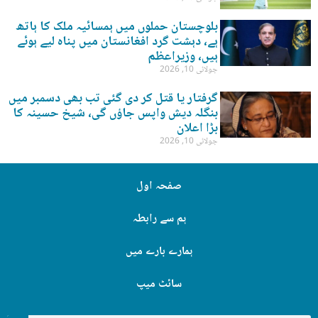
بلوچستان حملوں میں ہمسائیہ ملک کا ہاتھ
ہے، دہشت گرد افغانستان میں پناہ لیے ہوئے
ہیں، وزیراعظم
جولائی 10, 2026
گرفتار یا قتل کر دی گئی تب بھی دسمبر میں
بنگلہ دیش واپس جاؤں گی، شیخ حسینہ کا
بڑا اعلان
جولائی 10, 2026
صفحہ اول
ہم سے رابطہ
ہمارے بارے میں
سائٹ میپ