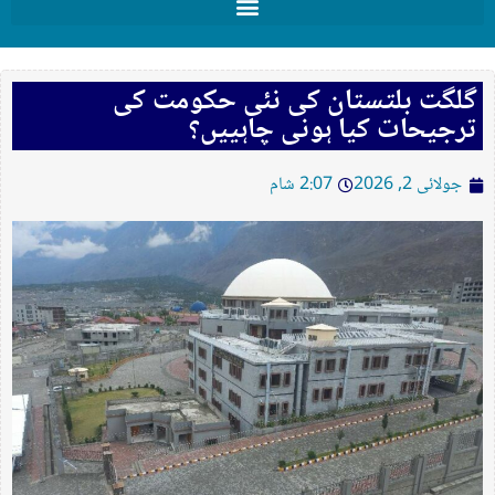
گلگت بلتستان کی نئی حکومت کی
ترجیحات کیا ہونی چاہییں؟
جولائی 2, 2026
2:07 شام