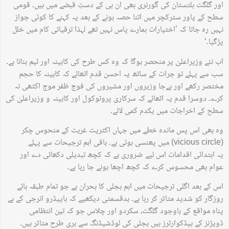
اور گلگت بلتستان کی گورنری بھی ان ہی کے دستِ قبضے میں ہیں۔ قومی
سطح کے پاور سٹرکچر میں اتنا حصہ ہونے کے بعد یہ کہنے کا کوئی جواز
نہیں رہ جاتا کہ ’اختیارات ہمارے پاس نہیں تھے لہذا ترقیاتی کام میں خلل
پڑگیا۔‘
اب نئے وزیراعلیٰ پر منحصر ہوگا کہ وہ کس طرح کی کابینہ اور ٹیم بناتا ہے۔
سب سے پہلے تو جرات کے ساتھ یہ احسن قدم اٹھائے کہ کابینہ کا حجم
مختصر رکھے اور بےجا وزیروں اور مشیروں کی فوج ظفر موج اکٹھی نہ
کرے۔ دوسرا قدم یہ اٹھائے کہ سرکاری پروٹوکول اور کابینہ و وزیراعلیٰ کی
سطح کے اخراجات میں یکدم کمی لائے۔
وہ بھی اس پس ماندہ خطے میں جہاں اکثریت غربت کے منحوس چکر
(vicious circle) میں پھنسی ہوئی ہے۔ باقی اہم ترجیحات سے پہلے
یہ ابتدائی اقدامات اس لیے ضروری ہے کہ کچھ تبدیلی دکھائی دے اور
عوام بھی محسوس کرے کہ کچھ اچھا ہونے جا رہا ہے۔
اس کے بعد اگلی ترجیحات میں اہم بجلی کا بحران ہے جو تمام طبقہ ہائے
روزگار کو شدید متاثر کر رہا ہے۔ بدقسمتی دیکھیے کہ ہاییڈرو انرجی کے بے
پناہ مواقع کے باوجود گلگت، سکردو اور چلاس جو کہ تین انتظامی
ڈویژنز کے ہیڈکوارٹرز ہیں بجلی کی لوڈشیڈنگ سے بری طرح متاثر ہیں۔