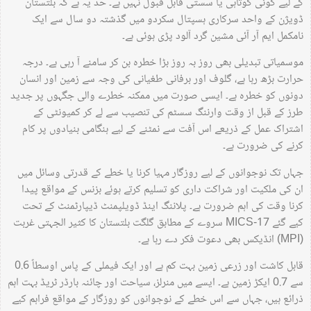
کے لیے کوئی کوتاہی یا سستی قابل قبول نہیں ہے۔ حد یہ ہے کہ بلتستان
ڈویژن کے واحد سرکاری ہسپتال سکردو میں گذشتہ دو سال سے ایک
نامکمل ایم آر آئی مشین گرد آلود پڑی ہوئی ہے۔
موسمیاتی تبدیلی بھی روز بہ روز بڑا خطرہ بن کر سامنے آ رہی ہے۔ درجہ
حرارت بڑھ رہا ہے، گلوف اور برفانی طغیانی کی وجہ سے زمین اور انسان
دونوں کو خطرہ ہے۔ ایسی صورت میں ممکنہ خطرے والی جگہوں پر جدید
طرز کے قبل از وقت وارننگ سسٹم کی تنصیب سے لے کر کمیونٹی کے
اشتراک عمل کے ذریعے اس آفت سے نمٹنے کے لیے ہنگامی بنیادوں پر کام
کرنے کی ضرورت ہے۔
جہاں تک نوجوانوں کے لیے روزگار مہیا کرنا یا خطے کے قدرتی وسائل میں
ان کی ملکیت اور شراکت داری کو تسلیم کرتے ہوئے بزنس کے مواقع پیدا
کرنا وقت کی اہم ضرورت ہے۔ پلاننگ اینڈ ڈویلپمنٹ ڈیپارٹمنٹ کے تحت
کیے گئے MICS-17 سروے کے مطابق گلگت بلتستان کا کثیر الجہتی غربت
(MPI) انڈیکس بھی دعوت فکر دے رہا ہے۔
قابل کاشت اور زرعی زمین بہت کم ہے اور ایک فیملی کے پاس اوسطاً 0.6
سے 0.7 ایکڑ زمین ہے۔ ایسے میں منرلز، سیاحت اور چائنہ بارڈر ٹریڈ بہت اہم
ذرائع ہیں، جہاں سے اس خطے کے نوجوانوں کو روزگار کے مواقع فراہم کیے