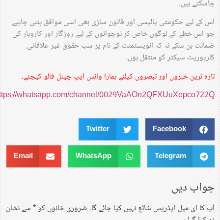
جاسکتے ہیں۔
اس کے لیے حکومتی پالیسی اور قانون سازی بھی اسی موافق بننی چاہیے
جو اس خطے کے لوگوں خاص کر نوجوانوں کے لیے روزگار اور کاروبار کی
ضمانت بن سکے نہ کہ انویسٹمنٹ کے نام پر سب حقوق غیر علاقائی
کارپوریٹ سیکٹر کو منتقل ہوں۔
تازہ ترین خبروں اور تبصروں کیلئے ہمارا واٹس ایپ چینل فالو کیجئے۔
https://whatsapp.com/channel/0029VaAOn2QFXUuXepco722Q
Twitter
Facebook
Email
WhatsApp
Telegram
جواب دیں
آپ کا ای میل ایڈریس شائع نہیں کیا جائے گا۔
ضروری خانوں کو
*
سے نشان