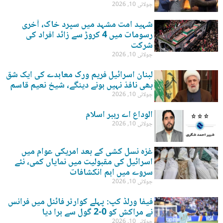
جولائی 10, 2026
شہید امت مشہد میں سپرد خاک، آخری
رسومات میں 4 کروڑ سے زائد افراد کی
شرکت
جولائی 10, 2026
لبنان اسرائیل فریم ورک معاہدے کی ایک شق
بھی نافذ نہیں ہونے دینگے، شیخ نعیم قاسم
جولائی 10, 2026
الوداع اے رہبر اسلام
جولائی 10, 2026
غزہ نسل کشی کے بعد امریکی عوام میں
اسرائیل کی مقبولیت میں نمایاں کمی، نئے
سروے میں اہم انکشافات
جولائی 10, 2026
فیفا ورلڈ کپ: پہلے کوارٹر فائنل میں فرانس
نے مراکش کو 0-2 گول سے ہرا دیا
جولائی 10, 2026