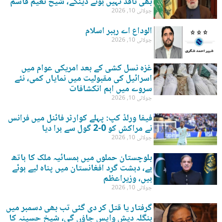
بھی نافذ نہیں ہونے دینگے، شیخ نعیم قاسم
جولائی 10, 2026
الوداع اے رہبر اسلام
جولائی 10, 2026
غزہ نسل کشی کے بعد امریکی عوام میں
اسرائیل کی مقبولیت میں نمایاں کمی، نئے
سروے میں اہم انکشافات
جولائی 10, 2026
فیفا ورلڈ کپ: پہلے کوارٹر فائنل میں فرانس
نے مراکش کو 0-2 گول سے ہرا دیا
جولائی 10, 2026
بلوچستان حملوں میں ہمسائیہ ملک کا ہاتھ
ہے، دہشت گرد افغانستان میں پناہ لیے ہوئے
ہیں، وزیراعظم
جولائی 10, 2026
گرفتار یا قتل کر دی گئی تب بھی دسمبر میں
بنگلہ دیش واپس جاؤں گی، شیخ حسینہ کا