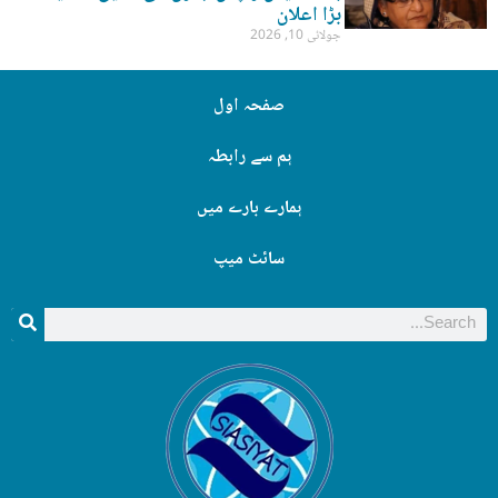
بڑا اعلان
جولائی 10, 2026
صفحہ اول
ہم سے رابطہ
ہمارے بارے میں
سائٹ میپ