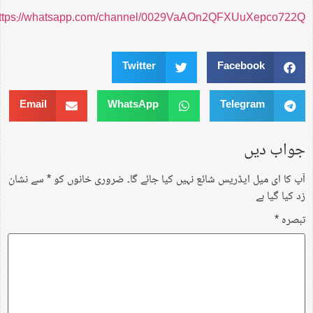
https://whatsapp.com/channel/0029VaAOn2QFXUuXepco722Q
Twitter
Facebook
Email
WhatsApp
Telegram
جواب دیں
آپ کا ای میل ایڈریس شائع نہیں کیا جائے گا۔
ضروری خانوں کو
*
سے نشان
زد کیا گیا ہے
تبصرہ
*