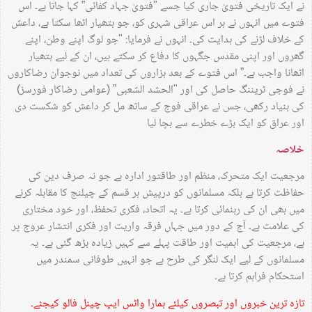
نے ایک تاریخی فتویٰ جاری کیا جسے "فتویٰ جہاد کفائی” کہا جاتا ہے۔ اس
فتوے میں انہوں نے ہر اس عراقی شہری کو، جو ہتھیار اٹھا سکتا ہے، داعش
کے خلاف لڑنے کی ہدایت کی۔ انہوں نے فرمایا: "جو لوگ اپنے وطن، اپنے
گھروں اور اپنی مقدس جگہوں کا دفاع کر سکتے ہیں، ان کے لیے ہتھیار
اٹھانا واجب ہے۔” اس فتوے کے بعد ہزاروں کی تعداد میں نوجوان رضاکاروں
نے فوجی ٹریننگ حاصل کی اور "الحشد الشعبی” (عوامی رضاکار فورسز)
کی بنیاد رکھی، جس نے عراقی فوج کے ساتھ مل کر داعش کو شکست دی
اور عراق کو ایک بڑے خطرے سے بچا لیا
خلاصہ
مرجعیت ایک متحرک، منظم اور طاقتور ادارہ ہے جو نہ صرف دین کی
حفاظت کرتا ہے بلکہ مسلمانوں کو درپیش ہر قسم کے چیلنج کا مقابلہ کرنے
میں بھی ان کی رہنمائی کرتا ہے۔ یہ اتحاد، فکری تحفظ، اور خود مختاری
کی علامت ہے۔ آج کے دور میں جہاں فرقہ واریت اور فکری انتشار عروج پر
ہے، مرجعیت کی اہمیت اور طاقت پہلے سے کہیں زیادہ بڑھ گئی ہے۔ یہ
مسلمانوں کے لیے ایک لنگر کی طرح ہے جو انہیں طوفانی سمندر میں
استحکام فراہم کرتا ہے۔
تازہ ترین خبروں اور تبصروں کیلئے ہمارا واٹس ایپ چینل فالو کیجئے۔