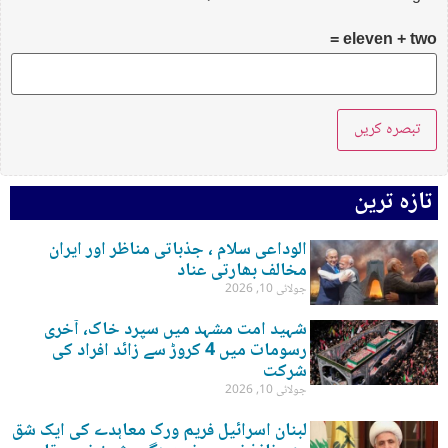
eleven + two =
تازہ ترین
الوداعی سلام ، جذباتی مناظر اور ایران
مخالف بھارتی عناد
جولائی 10, 2026
شہید امت مشہد میں سپرد خاک، آخری
رسومات میں 4 کروڑ سے زائد افراد کی
شرکت
جولائی 10, 2026
لبنان اسرائیل فریم ورک معاہدے کی ایک شق