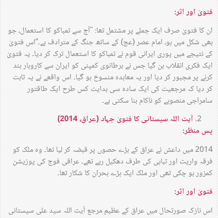
فتویٰ اور اثر:
ان کا فتویٰ صرف ایک جملے پر مشتمل تھا: "آج سے تمباکو کا استعمال، جو
بھی شکل میں ہو، امام عصر (عج) کے ساتھ جنگ کے مترادف ہے۔”اس فتویٰ
کے نتیجے میں پوری ایرانی قوم نے تمباکو کا استعمال ترک کر دیا۔ یہ فتویٰ
ایک فکری انقلاب بن گیا جس نے برطانوی کمپنی کو ایران سے کاروبار بند
کرنے پر مجبور کر دیا اور یہ معاہدہ منسوخ ہو گیا۔ اس واقعے نے یہ ثابت
کر دیا کہ مرجعیت کی ایک سادہ سی ہدایت کس طرح ایک طاقتور
سامراجی منصوبے کو ناکام بنا سکتی ہے۔
آیت اللہ سیستانی کا فتویٰ جہاد (عراق، 2014)
پس منظر:
2014 میں داعش نے عراق کے بڑے حصوں پر قبضہ کر لیا تھا۔ وہ ملک کو
فرقہ واریت اور تباہی کی طرف دھکیل رہے تھے۔ عراقی فوج کی پوزیشن
کمزور ہو چکی تھی اور ملک ایک بڑے بحران کا شکار تھا۔
فتویٰ اور اثر:
اس نازک صورتحال میں عراق کے عظیم مرجع آیت اللہ سید علی سیستانی