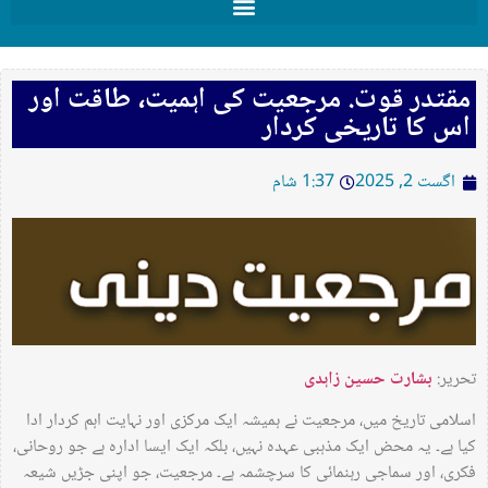
مقتدر قوت. مرجعیت کی اہمیت، طاقت اور
اس کا تاریخی کردار
اگست 2, 2025
1:37 شام
تحریر:
بشارت حسین زاہدی
اسلامی تاریخ میں، مرجعیت نے ہمیشہ ایک مرکزی اور نہایت اہم کردار ادا
کیا ہے۔ یہ محض ایک مذہبی عہدہ نہیں، بلکہ ایک ایسا ادارہ ہے جو روحانی،
فکری، اور سماجی رہنمائی کا سرچشمہ ہے۔ مرجعیت، جو اپنی جڑیں شیعہ