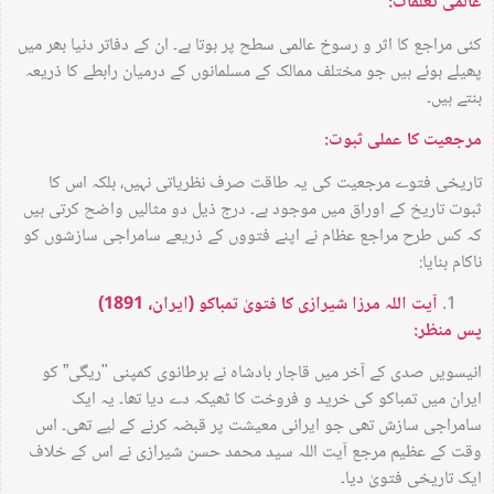
عالمی تعلقات:
کئی مراجع کا اثر و رسوخ عالمی سطح پر ہوتا ہے۔ ان کے دفاتر دنیا بھر میں
پھیلے ہوئے ہیں جو مختلف ممالک کے مسلمانوں کے درمیان رابطے کا ذریعہ
بنتے ہیں۔
مرجعیت کا عملی ثبوت:
تاریخی فتوے مرجعیت کی یہ طاقت صرف نظریاتی نہیں، بلکہ اس کا
ثبوت تاریخ کے اوراق میں موجود ہے۔ درج ذیل دو مثالیں واضح کرتی ہیں
کہ کس طرح مراجع عظام نے اپنے فتووں کے ذریعے سامراجی سازشوں کو
ناکام بنایا:
آیت اللہ مرزا شیرازی کا فتویٰ تمباکو (ایران، 1891)
پس منظر:
انیسویں صدی کے آخر میں قاجار بادشاہ نے برطانوی کمپنی "ریگی” کو
ایران میں تمباکو کی خرید و فروخت کا ٹھیکہ دے دیا تھا۔ یہ ایک
سامراجی سازش تھی جو ایرانی معیشت پر قبضہ کرنے کے لیے تھی۔ اس
وقت کے عظیم مرجع آیت اللہ سید محمد حسن شیرازی نے اس کے خلاف
ایک تاریخی فتویٰ دیا۔