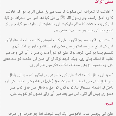
منفی اثرات
* خلافت کا انحراف: اس سکوت کا سب سے بڑا منفی اثر یہ ہوا کہ خلافت
کا وہ اصل راستہ جو رسول اللہ ﷺ نے طے کیا تھا، اس سے انحراف ہو گیا۔
اس کے بعد خلافت کا نظام ملوکیت اور بادشاہت کی طرف مڑ گیا، جس کے
نتائج بعد کی صدیوں میں بہت منفی رہے۔
* امت میں فکری تقسیم: اگرچہ علیؑ کی خاموشی کا مقصد اتحاد تھا، لیکن
اس کے نتائج میں مسلمانوں میں فکری اور اعتقادی طور پر ایک گہری
تقسیم پیدا ہو گئی۔ کچھ لوگ علیؑ کو فوراً میدان میں نہ آنے کی وجہ سے
تنقید کا نشانہ بناتے رہے، جبکہ کچھ لوگ ان کے صبر کی حکمت کو سمجھتے
تھے۔ یہ تقسیم آج بھی مختلف مکاتبِ فکر میں نظر آتی ہے۔
* حق اور باطل کا اختلاط: علیؑ کی خاموشی نے لوگوں کو حق اور باطل
میں فرق کرنے میں الجھا دیا۔ چونکہ حق (علیؑ) نے خاموشی اختیار کی اور
باطل نے اقتدار سنبھال لیا، تو لوگوں کو حق و باطل میں فرق کرنے میں
دشواری پیش آنے لگی۔ اس سے بعد میں آنے والے فتنوں کو تقویت ملی۔
نتیجہ
علیؑ کی پچیس سالہ خاموشی ایک ایسا فیصلہ تھا جو صرف اور صرف