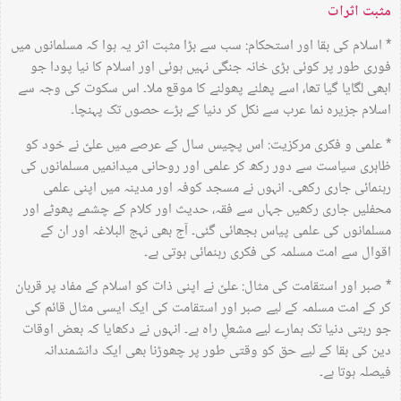
مثبت اثرات
* اسلام کی بقا اور استحکام: سب سے بڑا مثبت اثر یہ ہوا کہ مسلمانوں میں
فوری طور پر کوئی بڑی خانہ جنگی نہیں ہوئی اور اسلام کا نیا پودا جو
ابھی لگایا گیا تھا، اسے پھلنے پھولنے کا موقع ملا۔ اس سکوت کی وجہ سے
اسلام جزیرہ نما عرب سے نکل کر دنیا کے بڑے حصوں تک پہنچا۔
* علمی و فکری مرکزیت: اس پچیس سال کے عرصے میں علیؑ نے خود کو
ظاہری سیاست سے دور رکھ کر علمی اور روحانی میدانمیں مسلمانوں کی
رہنمائی جاری رکھی۔ انہوں نے مسجد کوفہ اور مدینہ میں اپنی علمی
محفلیں جاری رکھیں جہاں سے فقہ، حدیث اور کلام کے چشمے پھوٹے اور
مسلمانوں کی علمی پیاس بجھائی گئی۔ آج بھی نہج البلاغہ اور ان کے
اقوال سے امت مسلمہ کی فکری رہنمائی ہوتی ہے۔
* صبر اور استقامت کی مثال: علیؑ نے اپنی ذات کو اسلام کے مفاد پر قربان
کر کے امت مسلمہ کے لیے صبر اور استقامت کی ایک ایسی مثال قائم کی
جو رہتی دنیا تک ہمارے لیے مشعلِ راہ ہے۔ انہوں نے دکھایا کہ بعض اوقات
دین کی بقا کے لیے حق کو وقتی طور پر چھوڑنا بھی ایک دانشمندانہ
فیصلہ ہوتا ہے۔