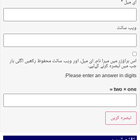
ای میل
*
ویب‌ سائٹ
اس براؤزر میں میرا نام، ای میل، اور ویب سائٹ محفوظ رکھیں اگلی بار
جب میں تبصرہ کرنے کےلیے۔
Please enter an answer in digits:
two × one =