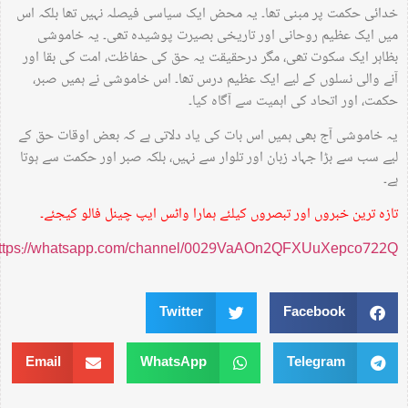
خدائی حکمت پر مبنی تھا۔ یہ محض ایک سیاسی فیصلہ نہیں تھا بلکہ اس
میں ایک عظیم روحانی اور تاریخی بصیرت پوشیدہ تھی۔ یہ خاموشی
بظاہر ایک سکوت تھی، مگر درحقیقت یہ حق کی حفاظت، امت کی بقا اور
آنے والی نسلوں کے لیے ایک عظیم درس تھا۔ اس خاموشی نے ہمیں صبر،
حکمت، اور اتحاد کی اہمیت سے آگاہ کیا۔
یہ خاموشی آج بھی ہمیں اس بات کی یاد دلاتی ہے کہ بعض اوقات حق کے
لیے سب سے بڑا جہاد زبان اور تلوار سے نہیں، بلکہ صبر اور حکمت سے ہوتا
ہے۔
تازہ ترین خبروں اور تبصروں کیلئے ہمارا واٹس ایپ چینل فالو کیجئے۔
https://whatsapp.com/channel/0029VaAOn2QFXUuXepco722Q
Twitter
Facebook
Email
WhatsApp
Telegram