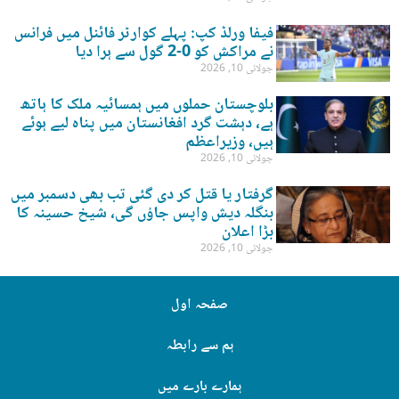
فیفا ورلڈ کپ: پہلے کوارٹر فائنل میں فرانس
نے مراکش کو 0-2 گول سے ہرا دیا
جولائی 10, 2026
بلوچستان حملوں میں ہمسائیہ ملک کا ہاتھ
ہے، دہشت گرد افغانستان میں پناہ لیے ہوئے
ہیں، وزیراعظم
جولائی 10, 2026
گرفتار یا قتل کر دی گئی تب بھی دسمبر میں
بنگلہ دیش واپس جاؤں گی، شیخ حسینہ کا
بڑا اعلان
جولائی 10, 2026
صفحہ اول
ہم سے رابطہ
ہمارے بارے میں