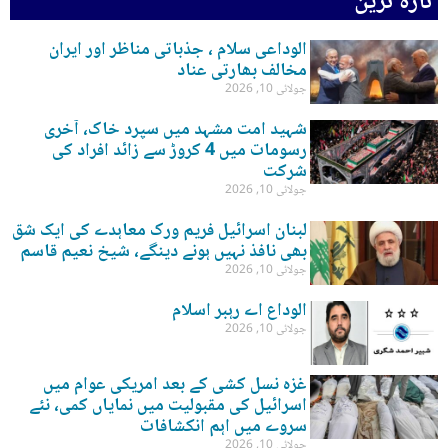
تازہ ترین
الوداعی سلام ، جذباتی مناظر اور ایران
مخالف بھارتی عناد
جولائی 10, 2026
شہید امت مشہد میں سپرد خاک، آخری
رسومات میں 4 کروڑ سے زائد افراد کی
شرکت
جولائی 10, 2026
لبنان اسرائیل فریم ورک معاہدے کی ایک شق
بھی نافذ نہیں ہونے دینگے، شیخ نعیم قاسم
جولائی 10, 2026
الوداع اے رہبر اسلام
جولائی 10, 2026
غزہ نسل کشی کے بعد امریکی عوام میں
اسرائیل کی مقبولیت میں نمایاں کمی، نئے
سروے میں اہم انکشافات
جولائی 10, 2026