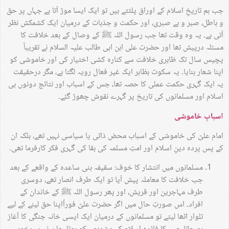
جب ہم تاریخِ اسلام کے اوراق پلٹتے ہیں تو ایک ایسا موڑ آتا ہے جہاں پر حق
و باطل، صبر و بے صبری، اور حکمت و جذبات کے درمیان ایک کشمکش نظر
آتی ہے۔ یہ وہ وقت تھا جب رسول اللہ ﷺ کے وصال کے بعد خلافت کا
مسئلہ درپیش تھا اور حضرت علی ابن ابی طالب علیہ السلام نے تقریباً
پچیس سال تک ظاہری خلافت سے کنارہ کشی اختیار کی اور خاموشی کو
اپنا شعار بنایا۔ یہ سکوت بظاہر ایک غیر فعال رویہ لگتا ہے، مگر درحقیقت
یہ ایک گہری حکمت عملی کا حصہ تھا، جس کے اسباب اور نتائج دونوں ہی
اسلام اور مسلمانوں کی تاریخ پر گہرے نقوش چھوڑ گئے۔
اسبابِ خاموشی
امام علیؑ کی خاموشی کے اسباب محض ذاتی یا سیاسی نہیں تھے، بلکہ ان
کے پس پردہ دینِ اسلام اور امتِ مسلمہ کی بقا کی گہری فکر کارفرما تھی۔
مسلمانوں میں انتشار کا خوف: سقیفہ بنی ساعدہ کے واقعے کے بعد
جب خلافت کا معاملہ پیش آیا تو ایک طرف انصار تھے، دوسری
طرف مہاجرین اور قریش، اور پھر رسول اللہ ﷺ کے خاندان کے
افراد۔ اس صورتِ حال میں اگر حضرت علیؑ فوراًاپنا حق لینے کے لیے
تلوار اٹھا لیتے تو مسلمانوں کے درمیان ایک ایسی خانہ جنگی کا آغاز