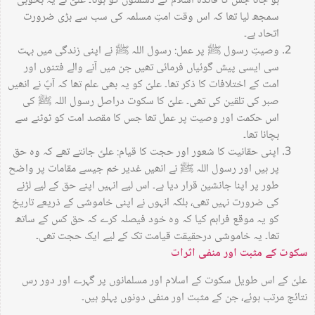
ہو جاتا جس کا فائدہ اسلام کے دشمنوں کو ہوتا۔ علیؑ نے یہ بخوبی
سمجھ لیا تھا کہ اس وقت امتِ مسلمہ کی سب سے بڑی ضرورت
اتحاد ہے۔
وصیتِ رسول ﷺ پر عمل: رسول اللہ ﷺ نے اپنی زندگی میں بہت
سی ایسی پیش گوئیاں فرمائی تھیں جن میں آنے والے فتنوں اور
امت کے اختلافات کا ذکر تھا۔ علیؑ کو یہ بھی علم تھا کہ آپؐ نے انھیں
صبر کی تلقین کی تھی۔ علیؑ کا سکوت دراصل رسول اللہ ﷺ کی
اس حکمت اور وصیت پر عمل تھا جس کا مقصد امت کو ٹوٹنے سے
بچانا تھا۔
اپنی حقانیت کا شعور اور حجت کا قیام: علیؑ جانتے تھے کہ وہ حق
پر ہیں اور رسول اللہ ﷺ نے انھیں غدیر خم جیسے مقامات پر واضح
طور پر اپنا جانشین قرار دیا ہے۔ اس لیے انہیں اپنے حق کے لیے لڑنے
کی ضرورت نہیں تھی، بلکہ انہوں نے اپنی خاموشی کے ذریعے تاریخ
کو یہ موقع فراہم کیا کہ وہ خود فیصلہ کرے کہ حق کس کے ساتھ
تھا۔ یہ خاموشی درحقیقت قیامت تک کے لیے ایک حجت تھی۔
سکوت کے مثبت اور منفی اثرات
علیؑ کے اس طویل سکوت کے اسلام اور مسلمانوں پر گہرے اور دور رس
نتائج مرتب ہوئے، جن کے مثبت اور منفی دونوں پہلو ہیں۔