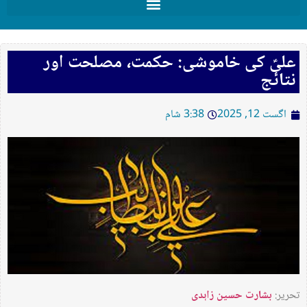
علیؑ کی خاموشی: حکمت، مصلحت اور
نتائج
اگست 12, 2025
3:38 شام
تحریر:
بشارت حسین زاہدی