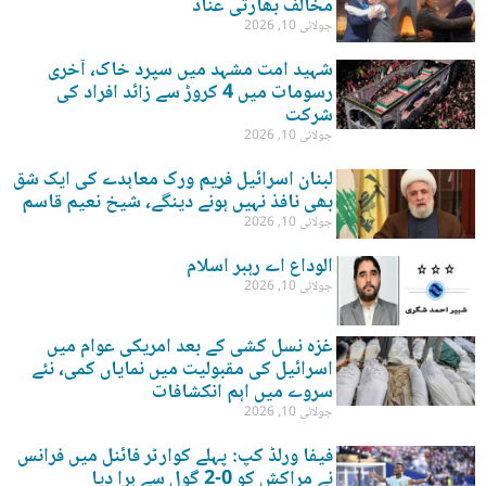
مخالف بھارتی عناد
جولائی 10, 2026
شہید امت مشہد میں سپرد خاک، آخری
رسومات میں 4 کروڑ سے زائد افراد کی
شرکت
جولائی 10, 2026
لبنان اسرائیل فریم ورک معاہدے کی ایک شق
بھی نافذ نہیں ہونے دینگے، شیخ نعیم قاسم
جولائی 10, 2026
الوداع اے رہبر اسلام
جولائی 10, 2026
غزہ نسل کشی کے بعد امریکی عوام میں
اسرائیل کی مقبولیت میں نمایاں کمی، نئے
سروے میں اہم انکشافات
جولائی 10, 2026
فیفا ورلڈ کپ: پہلے کوارٹر فائنل میں فرانس
نے مراکش کو 0-2 گول سے ہرا دیا