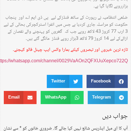
ہزارروپے لگایا گیا ہے۔
ضلعی انتظامیہ نے رپورٹ کے ساتھ فنڈزکے لیے پی ڈی ایم اے اور پنجاب
حکومت کو مراسلہ جاری کردیا ہے جس میں انفرا اسٹرکچرکی بحالی کے لیے
3 ارب 77 کروڑ 43 لاکھ روپے جب کہ گھروں کو پہنچنے والے نقصان کے
ازالےکے لیے 14 کروڑ 79 لاکھ 3ہزار روپے فنڈز مانگے گئے ہیں۔
تازہ ترین خبروں اور تبصروں کیلئے ہمارا واٹس ایپ چینل فالو کیجئے۔
https://whatsapp.com/channel/0029VaAOn2QFXUuXepco722Q
Twitter
Facebook
Email
WhatsApp
Telegram
جواب دیں
آپ کا ای میل ایڈریس شائع نہیں کیا جائے گا۔
ضروری خانوں کو
*
سے نشان