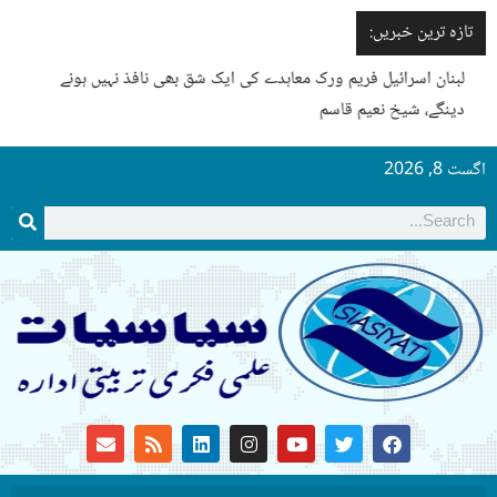
تازہ ترین خبریں:
لبنان اسرائیل فریم ورک معاہدے کی ایک شق بھی نافذ نہیں ہونے
دینگے، شیخ نعیم قاسم
گست 8, 2026