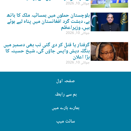
جولائی 10, 2026
بلوچستان حملوں میں ہمسائیہ ملک کا ہاتھ
ہے، دہشت گرد افغانستان میں پناہ لیے ہوئے
ہیں، وزیراعظم
جولائی 10, 2026
گرفتار یا قتل کر دی گئی تب بھی دسمبر میں
بنگلہ دیش واپس جاؤں گی، شیخ حسینہ کا
بڑا اعلان
جولائی 10, 2026
صفحہ اول
ہم سے رابطہ
ہمارے بارے میں
سائٹ میپ