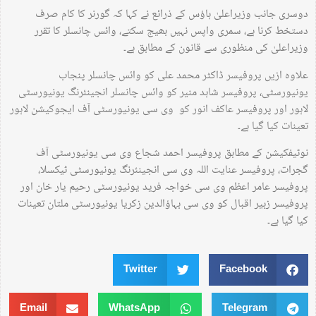
دوسری جانب وزیراعلیٰ ہاؤس کے ذرائع نے کہا کہ گورنر کا کام صرف
دستخط کرنا ہے، سمری واپس نہیں بھیج سکتے، وائس چانسلر کا تقرر
وزیراعلیٰ کی منظوری سے قانون کے مطابق ہے۔
علاوہ ازیں پروفیسر ڈاکٹر محمد علی کو وائس چانسلر پنجاب
یونیورسٹی، پروفیسر شاہد منیر کو وائس چانسلر انجینئرنگ یونیورسٹی
لاہور اور پروفیسر عاکف انور کو وی سی یونیورسٹی آف ایجوکیشن لاہور
تعینات کیا گیا ہے۔
نوٹیفکیشن کے مطابق پروفیسر احمد شجاع وی سی یونیورسٹی آف
گجرات، پروفیسر عنایت اللہ وی سی انجینئرنگ یونیورسٹی ٹیکسلا،
پروفیسر عامر اعظم وی سی خواجہ فرید یونیورسٹی رحیم یار خان اور
پروفیسر زبیر اقبال کو وی سی بہاؤالدین زکریا یونیورسٹی ملتان تعینات
کیا گیا ہے۔
Twitter
Facebook
Email
WhatsApp
Telegram