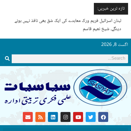
تازہ ترین خبریں:
لبنان اسرائیل فریم ورک معاہدے کی ایک شق بھی نافذ نہیں ہونے
دینگے، شیخ نعیم قاسم
اگست 8, 2026