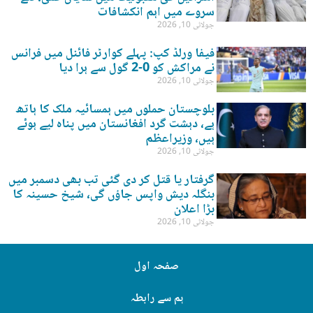
سروے میں اہم انکشافات
جولائی 10, 2026
فیفا ورلڈ کپ: پہلے کوارٹر فائنل میں فرانس
نے مراکش کو 0-2 گول سے ہرا دیا
جولائی 10, 2026
بلوچستان حملوں میں ہمسائیہ ملک کا ہاتھ
ہے، دہشت گرد افغانستان میں پناہ لیے ہوئے
ہیں، وزیراعظم
جولائی 10, 2026
گرفتار یا قتل کر دی گئی تب بھی دسمبر میں
بنگلہ دیش واپس جاؤں گی، شیخ حسینہ کا
بڑا اعلان
جولائی 10, 2026
صفحہ اول
ہم سے رابطہ