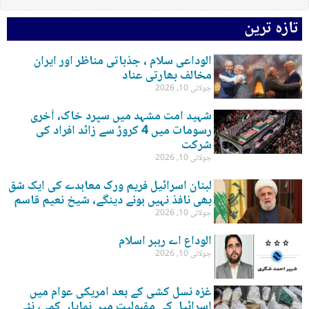
تازہ ترین
الوداعی سلام ، جذباتی مناظر اور ایران
مخالف بھارتی عناد
جولائی 10, 2026
شہید امت مشہد میں سپرد خاک، آخری
رسومات میں 4 کروڑ سے زائد افراد کی
شرکت
جولائی 10, 2026
لبنان اسرائیل فریم ورک معاہدے کی ایک شق
بھی نافذ نہیں ہونے دینگے، شیخ نعیم قاسم
جولائی 10, 2026
الوداع اے رہبر اسلام
جولائی 10, 2026
غزہ نسل کشی کے بعد امریکی عوام میں
اسرائیل کی مقبولیت میں نمایاں کمی، نئے