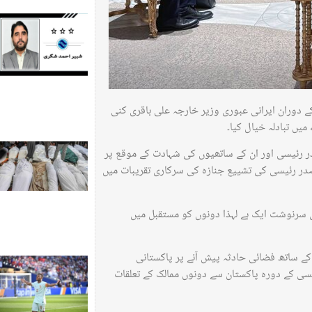
 دوران ایرانی عبوری وزیر خارجہ علی باقری کنی
یں تبادلہ خیال کیا۔
ر رئیسی اور ان کے ساتھیوں کی شہادت کے موقع پر
صدر رئیسی کی تشییع جنازہ کی سرکاری تقریبات میں
کی سرنوشت ایک ہے لہذا دونوں کو مستقبل میں
ے ساتھ فضائی حادثہ پیش آنے پر پاکستانی
سی کے دورہ پاکستان سے دونوں ممالک کے تعلقات