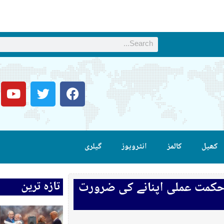
کھیل
کالمز
انٹرویوز
گیلری
تازہ ترین
 حکمت عملی اپنانے کی ضرورت