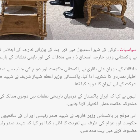
سیاسیات ـ
ترکی کے شہر استنبول میں ڈی ایٹ کے وزرائے خارجہ کے اجلاس کے
نے پاکستانی وزیر خارجہ اسحاق ڈار سے ملاقات کی اور باہمی تعلقات کے بارے م
ملاقات کے دوران علی باقری نے پاکستانی حکومت اور عوام کی جانب سے صد
اظہار ہمدردی کا شکریہ ادا کیا۔ پاکستانی وزیر اعظم شہباز شریف نے شہید 
شرکت کے لیے تہران کا دورہ کیا تھا۔
انہوں نے کہا کہ ایران پاکستان کے درمیان تاریخی تعلقات ہیں دونوں ممالک 
مشترکہ حکمت عملی اختیار کرنا چاہیے۔
اس موقع پر پاکستانی وزیر خارجہ نے شہید صدر رئیسی اور ان کے ساتھیوں ک
حکومت اور عوام کی طرف سے تعزیت کا اظہار کیا اور کہا کہ شہید صدر رئی
مضبوط کرنے میں بہت مدد ملی۔