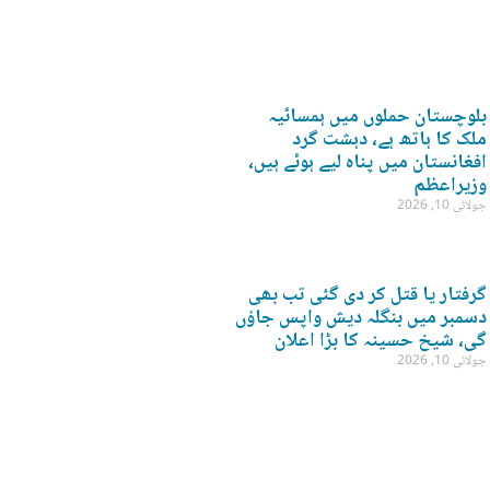
بلوچستان حملوں میں ہمسائیہ
ملک کا ہاتھ ہے، دہشت گرد
افغانستان میں پناہ لیے ہوئے ہیں،
وزیراعظم
جولائی 10, 2026
گرفتار یا قتل کر دی گئی تب بھی
دسمبر میں بنگلہ دیش واپس جاؤں
گی، شیخ حسینہ کا بڑا اعلان
جولائی 10, 2026