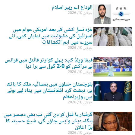
الوداع اے رہبر اسلام
جولائی 10, 2026
غزہ نسل کشی کے بعد امریکی عوام میں
اسرائیل کی مقبولیت میں نمایاں کمی، نئے
سروے میں اہم انکشافات
جولائی 10, 2026
فیفا ورلڈ کپ: پہلے کوارٹر فائنل میں فرانس
نے مراکش کو 0-2 گول سے ہرا دیا
جولائی 10, 2026
بلوچستان حملوں میں ہمسائیہ ملک کا ہاتھ
ہے، دہشت گرد افغانستان میں پناہ لیے ہوئے
ہیں، وزیراعظم
جولائی 10, 2026
گرفتار یا قتل کر دی گئی تب بھی دسمبر میں
بنگلہ دیش واپس جاؤں گی، شیخ حسینہ کا
بڑا اعلان
جولائی 10, 2026