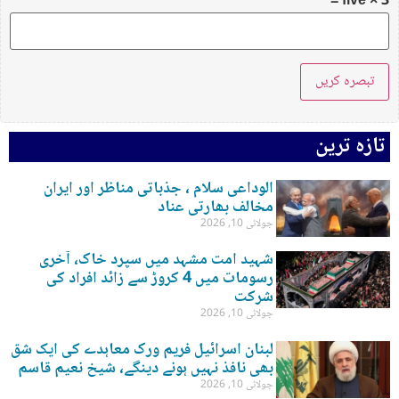
five × 3 =
تازہ ترین
الوداعی سلام ، جذباتی مناظر اور ایران
مخالف بھارتی عناد
جولائی 10, 2026
شہید امت مشہد میں سپرد خاک، آخری
رسومات میں 4 کروڑ سے زائد افراد کی
شرکت
جولائی 10, 2026
لبنان اسرائیل فریم ورک معاہدے کی ایک شق
بھی نافذ نہیں ہونے دینگے، شیخ نعیم قاسم
جولائی 10, 2026