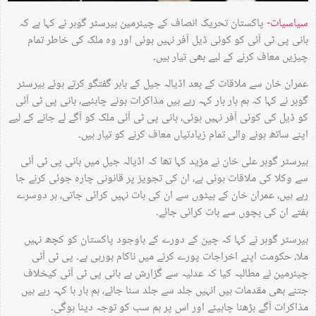
سیاسیات-
پاکستان تحریک انصاف کے چیئرمین بیرسٹر گوہر نے کہا ہے کہ
بانی پی ٹی آئی کو کوئی ڈیل آفر نہیں ہوئی اور وہ ملک کی خاطر تمام
چیزیں معاف کرنے کے لیے بھی تیار ہیں۔
عمران خان سے ملاقات کے بعد اڈیالہ جیل کے باہر گفتگو کرتے ہوئے بیرسٹر
گوہر نے کہا کہ ہم بار بار کہہ رہے ہیں مذاکرات ہونے چاہئیے، بانی پی ٹی آئی
کو ڈیل کی کوئی آفر نہیں ہوئی، بانی پی ٹی آئی ملک کو آگے لے جانے کے لیے
اپنے ساتھ ہونے والی تمام زیادتیاں معاف کرنے کو تیار ہیں۔
بیرسٹر گوہر علی خان نے مزید کہا تھا کہ اڈیالہ جیل میں بانی پی ٹی آئی
سے وکلا کی ملاقات ہوئی ہے، ان کی تجویز پر قانونی چارہ جوئی کرنے جا
رہے ہیں، عمران خان کے بیٹوں سے ان کی بات نہیں کرائی جاتی، ہر دوسرے
ہفتے ان کی بچوں سے بات کرائی جائے۔
بیرسٹر گوہر نے کہا کہ چین کے دورے کے باوجود پاکستان کو کچھ نہیں
ملا، حکومت اپنے اخراجات پورے کرنے میں ناکام ہورہی ہے۔ پی ٹی آئی
چیئرمین نے مطالبہ کیا کہ عدلیہ سے گزارش ہے بانی پی ٹی آئی کیخلاف
جتنے بھی مقدمات ہیں انہیں جلد سے جلد سنا جائے، ہم بار ہا کہہ رہے ہیں
مذاکرات آگے بڑھنا چاہیئے اور اس پر ہم سب کو توجہ دینا ہوگی۔