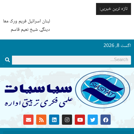
تازہ ترین خبریں:
لبنان اسرائیل فریم ورک معاہدے کی ایک شق بھی نافذ نہیں ہونے
دینگے، شیخ نعیم قاسم
اگست 8, 2026