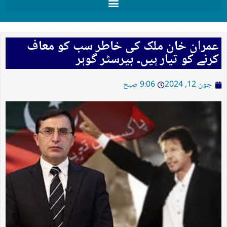
عمران خان ملک کی خاطر سب کو معاف
کرنے کو تیار ہیں۔ بیرسٹر گوہر
جون 12, 2024
9:06 صبح