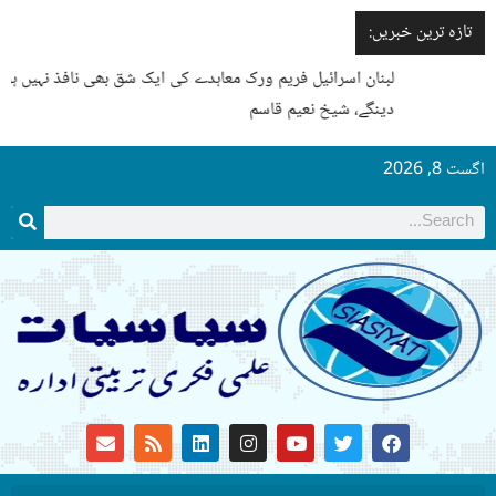
تازہ ترین خبریں:
لبنان اسرائیل فریم ورک معاہدے کی ایک شق بھی نافذ نہیں ہونے
دینگے، شیخ نعیم قاسم
اگست 8, 2026