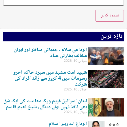
تازہ ترین
الوداعی سلام ، جذباتی مناظر اور ایران
مخالف بھارتی عناد
جولائی 10, 2026
شہید امت مشہد میں سپرد خاک، آخری
رسومات میں 4 کروڑ سے زائد افراد کی
شرکت
جولائی 10, 2026
لبنان اسرائیل فریم ورک معاہدے کی ایک شق
بھی نافذ نہیں ہونے دینگے، شیخ نعیم قاسم
جولائی 10, 2026
الوداع اے رہبر اسلام