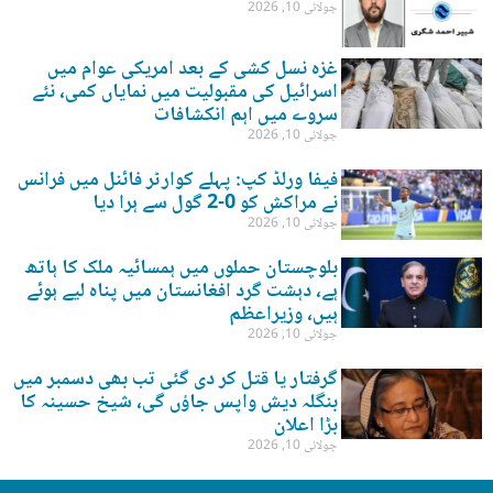
جولائی 10, 2026
غزہ نسل کشی کے بعد امریکی عوام میں
اسرائیل کی مقبولیت میں نمایاں کمی، نئے
سروے میں اہم انکشافات
جولائی 10, 2026
فیفا ورلڈ کپ: پہلے کوارٹر فائنل میں فرانس
نے مراکش کو 0-2 گول سے ہرا دیا
جولائی 10, 2026
بلوچستان حملوں میں ہمسائیہ ملک کا ہاتھ
ہے، دہشت گرد افغانستان میں پناہ لیے ہوئے
ہیں، وزیراعظم
جولائی 10, 2026
گرفتار یا قتل کر دی گئی تب بھی دسمبر میں
بنگلہ دیش واپس جاؤں گی، شیخ حسینہ کا
بڑا اعلان
جولائی 10, 2026