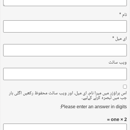
نام
*
ای میل
*
ویب‌ سائٹ
اس براؤزر میں میرا نام، ای میل، اور ویب سائٹ محفوظ رکھیں اگلی بار
جب میں تبصرہ کرنے کےلیے۔
Please enter an answer in digits:
2 × one =