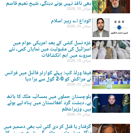
بھی نافذ نہیں ہونے دینگے، شیخ نعیم قاسم
جولائی 10, 2026
الوداع اے رہبر اسلام
جولائی 10, 2026
غزہ نسل کشی کے بعد امریکی عوام میں
اسرائیل کی مقبولیت میں نمایاں کمی، نئے
سروے میں اہم انکشافات
جولائی 10, 2026
فیفا ورلڈ کپ: پہلے کوارٹر فائنل میں فرانس
نے مراکش کو 0-2 گول سے ہرا دیا
جولائی 10, 2026
بلوچستان حملوں میں ہمسائیہ ملک کا ہاتھ
ہے، دہشت گرد افغانستان میں پناہ لیے ہوئے
ہیں، وزیراعظم
جولائی 10, 2026
گرفتار یا قتل کر دی گئی تب بھی دسمبر میں