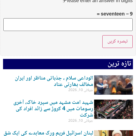
Please enter an answer in digits:
seventeen − 9 =
تازہ ترین
الوداعی سلام ، جذباتی مناظر اور ایران
مخالف بھارتی عناد
جولائی 10, 2026
شہید امت مشہد میں سپرد خاک، آخری
رسومات میں 4 کروڑ سے زائد افراد کی
شرکت
جولائی 10, 2026
لبنان اسرائیل فریم ورک معاہدے کی ایک شق