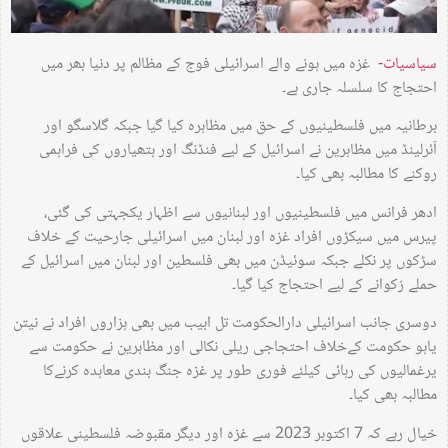
سیاسیات-
غزہ میں ہونے والے اسرائیلی فوج کے مظالم پر دنیا بھر میں
احتجاج کا سلسلہ جاری ہے۔
برطانیہ میں فلسطینیوں کے حق میں مظاہرہ کیا گیا جبکہ گلاسگو اور
آئرلینڈ میں مظاہرین نے اسرائیل کے لیے فنڈنگ اور ہتھیاروں کی فراہمی
روکنے کا مطالبہ بھی کیا۔
ادھر فرانس میں فلسطینیوں اور لبنانیوں سے اظہار یکجہتی کی گئی،
پیرس میں سیکڑوں افراد غزہ اور لبنان میں اسرائیلی جارحیت کے خلاف
سڑکوں پر نکلے جبکہ سوئیڈن میں بھی فلسطین اور لبنان میں اسرائیل کے
حملے رُکوانے کے لیے احتجاج کیا گیا۔
دوسری جانب اسرائیلی دارالحکومت تل ابیب میں بھی ہزاروں افراد نے نیتن
یاہو حکومت کےخلاف احتجاجی ریلی نکالی اور مظاہرین نے حکومت سے
یرغمالیوں کی رہائی کیلئے فوری طور پر غزہ جنگ بندی معاہدہ کرنےکا
مطالبہ بھی کیا۔
خیال رہے کہ 7 اکتوبر 2023 سے غزہ اور دیگر مقبوضہ فلسطینی علاقوں