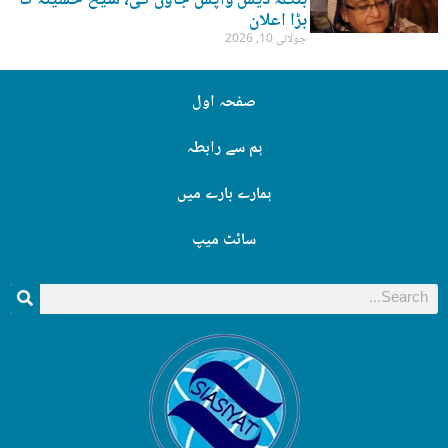
بنگلہ دیش واپس جاؤں گی، شیخ حسینہ کا
بڑا اعلان
جولائی 10, 2026
صفحہ اول
ہم سے رابطہ
ہمارے بارے میں
سائٹ میپ