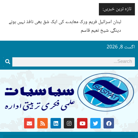
تازہ ترین خبریں:
لبنان اسرائیل فریم ورک معاہدے کی ایک شق بھی نافذ نہیں ہونے
دینگے، شیخ نعیم قاسم
اگست 8, 2026