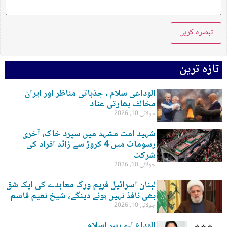
تازہ ترین
الوداعی سلام ، جذباتی مناظر اور ایران
مخالف بھارتی عناد
جولائی 10, 2026
شہید امت مشہد میں سپرد خاک، آخری
رسومات میں 4 کروڑ سے زائد افراد کی
شرکت
جولائی 10, 2026
لبنان اسرائیل فریم ورک معاہدے کی ایک شق
بھی نافذ نہیں ہونے دینگے، شیخ نعیم قاسم
جولائی 10, 2026
الوداع اے رہبر اسلام