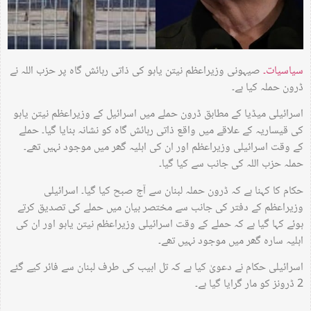
سیاسیات۔
صیہونی وزیراعظم نیتن یاہو کی ذاتی رہائش گاہ پر حزب اللہ نے
ڈرون حملہ کیا ہے۔
اسرائیلی میڈیا کے مطابق ڈرون حملے میں اسرائیل کے وزیراعظم نیتن یاہو
کی قیساریہ کے علاقے میں واقع ذاتی رہائش گاہ کو نشانہ بنایا گیا۔ حملے
کے وقت اسرائیلی وزیراعظم اور ان کی اہلیہ گھر میں موجود نہیں تھے۔
حملہ حزب اللہ کی جانب سے کیا گیا۔
حکام کا کہنا ہے کہ ڈرون حملہ لبنان سے آج صبح کیا گیا۔ اسرائیلی
وزیراعظم کے دفتر کی جانب سے مختصر بیان میں حملے کی تصدیق کرتے
ہوئے کہا گیا ہے کہ حملے کے وقت اسرائیلی وزیراعظم نیتن یاہو اور ان کی
اہلیہ سارہ گھر میں موجود نہیں تھے۔
اسرائیلی حکام نے دعویٰ کیا ہے کہ تل ابیب کی طرف لبنان سے فائر کیے گئے
2 ڈرونز کو مار گرایا گیا ہے۔