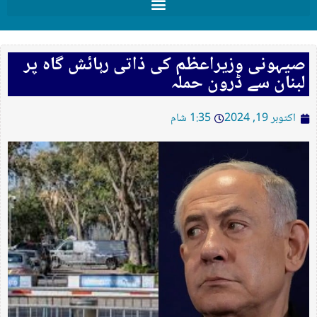
صیہونی وزیراعظم کی ذاتی رہائش گاہ پر
لبنان سے ڈرون حملہ
اکتوبر 19, 2024
1:35 شام