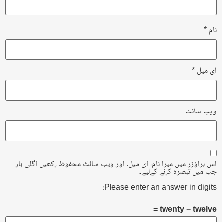
نام
*
ای میل
*
ویب‌ سائٹ
اس براؤزر میں میرا نام، ای میل، اور ویب سائٹ محفوظ رکھیں اگلی بار
جب میں تبصرہ کرنے کےلیے۔
Please enter an answer in digits:
twenty − twelve =