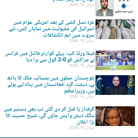
جولائی 10, 2026
غزہ نسل کشی کے بعد امریکی عوام میں
اسرائیل کی مقبولیت میں نمایاں کمی، نئے
سروے میں اہم انکشافات
جولائی 10, 2026
فیفا ورلڈ کپ: پہلے کوارٹر فائنل میں فرانس
نے مراکش کو 0-2 گول سے ہرا دیا
جولائی 10, 2026
بلوچستان حملوں میں ہمسائیہ ملک کا ہاتھ
ہے، دہشت گرد افغانستان میں پناہ لیے ہوئے
ہیں، وزیراعظم
جولائی 10, 2026
گرفتار یا قتل کر دی گئی تب بھی دسمبر میں
بنگلہ دیش واپس جاؤں گی، شیخ حسینہ کا
بڑا اعلان
جولائی 10, 2026