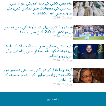
غزہ نسل کشی کے بعد امریکی عوام میں
اسرائیل کی مقبولیت میں نمایاں کمی، نئے
سروے میں اہم انکشافات
جولائی 10, 2026
فیفا ورلڈ کپ: پہلے کوارٹر فائنل میں فرانس
نے مراکش کو 0-2 گول سے ہرا دیا
جولائی 10, 2026
بلوچستان حملوں میں ہمسائیہ ملک کا ہاتھ
ہے، دہشت گرد افغانستان میں پناہ لیے ہوئے
ہیں، وزیراعظم
جولائی 10, 2026
گرفتار یا قتل کر دی گئی تب بھی دسمبر میں
بنگلہ دیش واپس جاؤں گی، شیخ حسینہ کا
بڑا اعلان
جولائی 10, 2026
صفحہ اول