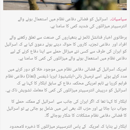
سیاسیات۔
اسرائیل کو فضائی دفاعی نظام میں استعمال ہونے والے
انٹرسیپٹر میزائلوں کی شدید کمی کا سامنا ہے۔
برطانوی اخبار فنانشل ٹائمز نے ہتھیاروں کی صنعت سے تعلق رکھنے والے
افراد اور دفاعی تجزیہ کاروں کا حوالہ دیتے ہوئے دعویٰ کیا ہے کہ اسرائیل
کو ایران کی طرف سے کسی نئے میزائل حملے سے اپنا دفاع کرنے کے لیے
دفاعی نظام میں استعمال ہونے والے میزائلوں کی کمی کا سامنا ہے۔
امریکہ اسرائیل کے فضائی دفاعی نظام میں موجود خلا کو دور کرنے میں
مدد کرتے ہوئے اسے ٹرمینل ہائی-ایلٹیٹیوڈ ایریا ڈیفنس (تھاڈ) دفاعی نظام
فراہم کررہا ہے تاہم امریکی محکمہ دفاع کے سابق اہلکار کا کہنا ہے کہ
اسرائیل کو درپیش انٹرسیپٹر میزائلوں کی کمی کا معاملہ تشویش ناک ہے۔
اہلکار کا کہنا تھا کہ اگر ایران کی جانب سے اسرائیل کے ممکنہ حملے کا
جواب دیا جاتا ہے اور حزب اللہ بھی اس میں شامل ہو جاتی ہے تو اسرائیل
کا فضائی دفاعی نظام مشکلات کا شکار ہوجائے گا۔
اہلکار نے بتایا کہ امریکہ کے پاس انٹرسیپٹر میزائلوں کا ذخیرہ لامحدود