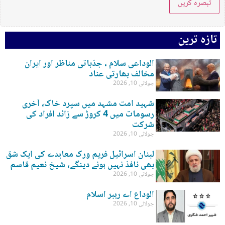
تازہ ترین
الوداعی سلام ، جذباتی مناظر اور ایران
مخالف بھارتی عناد
جولائی 10, 2026
شہید امت مشہد میں سپرد خاک، آخری
رسومات میں 4 کروڑ سے زائد افراد کی
شرکت
جولائی 10, 2026
لبنان اسرائیل فریم ورک معاہدے کی ایک شق
بھی نافذ نہیں ہونے دینگے، شیخ نعیم قاسم
جولائی 10, 2026
الوداع اے رہبر اسلام
جولائی 10, 2026