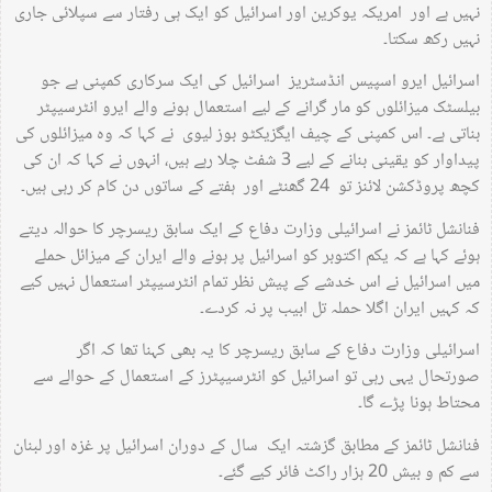
نہیں ہے اور امریکہ یوکرین اور اسرائیل کو ایک ہی رفتار سے سپلائی جاری
نہیں رکھ سکتا۔
اسرائیل ایرو اسپیس انڈسٹریز اسرائیل کی ایک سرکاری کمپنی ہے جو
بیلسٹک میزائلوں کو مار گرانے کے لیے استعمال ہونے والے ایرو انٹرسیپٹر
بناتی ہے۔ اس کمپنی کے چیف ایگزیکٹو بوز لیوی نے کہا کہ وہ میزائلوں کی
پیداوار کو یقینی بنانے کے لیے 3 شفٹ چلا رہے ہیں، انہوں نے کہا کہ ان کی
کچھ پروڈکشن لائنز تو 24 گھنٹے اور ہفتے کے ساتوں دن کام کر رہی ہیں۔
فنانشل ٹائمز نے اسرائیلی وزارت دفاع کے ایک سابق ریسرچر کا حوالہ دیتے
ہوئے کہا ہے کہ یکم اکتوبر کو اسرائیل پر ہونے والے ایران کے میزائل حملے
میں اسرائیل نے اس خدشے کے پیش نظر تمام انٹرسیپٹر استعمال نہیں کیے
کہ کہیں ایران اگلا حملہ تل ابیب پر نہ کردے۔
اسرائیلی وزارت دفاع کے سابق ریسرچر کا یہ بھی کہنا تھا کہ اگر
صورتحال یہی رہی تو اسرائیل کو انٹرسیپٹرز کے استعمال کے حوالے سے
محتاط ہونا پڑے گا۔
فنانشل ٹائمز کے مطابق گزشتہ ایک سال کے دوران اسرائیل پر غزہ اور لبنان
سے کم و بیش 20 ہزار راکٹ فائر کیے گئے۔