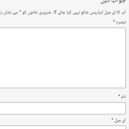
جواب دیں
آپ کا ای میل ایڈریس شائع نہیں کیا جائے گا۔
ضروری خانوں کو
*
سے نشان زد 
تبصرہ
*
نام
*
ای میل
*