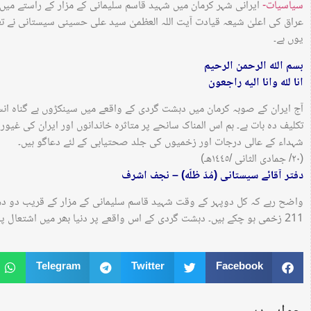
سیاسیات-
ایرانی شہر کرمان میں شہید قاسم سلیمانی کے مزار کے راستے می
عراق کی اعلیٰ شیعہ قیادت آيت اللہ العظمیٰ سید علی حسینی سیستانی نے تع
یوں ہے۔
بسم الله الرحمن الرحیم
انا لله وانا الیه راجعون
آج ایران کے صوبہ کرمان میں دہشت گردی کے واقعے میں سینکڑوں بے گناہ انس
تکلیف دہ بات ہے۔ ہم اس المناک سانحے پر متاثرہ خاندانوں اور ایران کی غیو
شہداء کے عالی درجات اور زخمیوں کی جلد صحتیابی کے لئے دعاگو ہیں۔
(٢٠/ جمادی الثانی /١٤٤٥هـ)
دفتر آقائے سیستانی (مُدّ ظلّه) – نجف اشرف
211 زخمی ہو چکے ہیں۔ دہشت گردی کے اس واقعے پر دنیا بھر میں اشتعال پایا جاتا ہے۔
Telegram
Twitter
Facebook