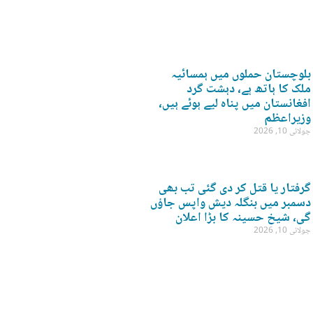
بلوچستان حملوں میں ہمسائیہ
ملک کا ہاتھ ہے، دہشت گرد
افغانستان میں پناہ لیے ہوئے ہیں،
وزیراعظم
جولائی 10, 2026
گرفتار یا قتل کر دی گئی تب بھی
دسمبر میں بنگلہ دیش واپس جاؤں
گی، شیخ حسینہ کا بڑا اعلان
جولائی 10, 2026