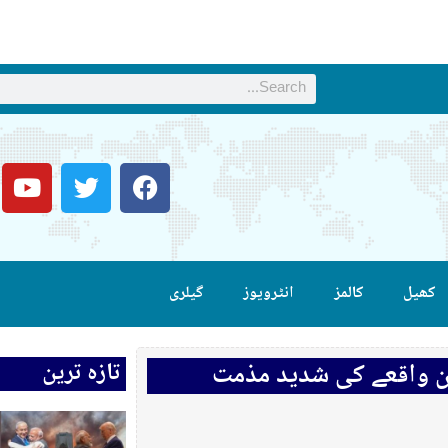
کھیل
کالمز
انٹرویوز
گیلری
تازہ ترین
ان واقعے کی شدید مذمت