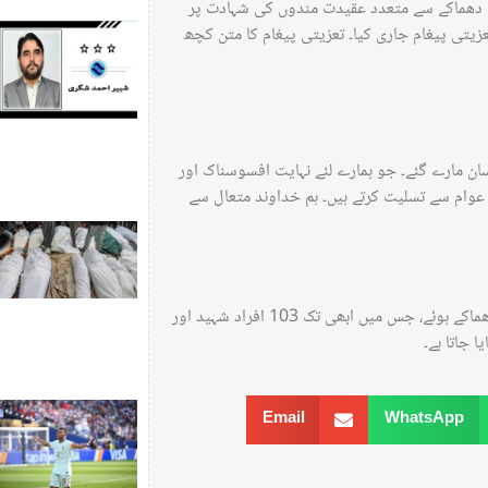
ں دھماکے سے متعدد عقیدت مندوں کی شہادت پر
زیتی پیغام جاری کیا۔ تعزیتی پیغام کا متن کچھ
ان مارے گئے۔ جو ہمارے لئے نہایت افسوسناک اور
ر عوام سے تسلیت کرتے ہیں۔ ہم خداوند متعال سے
واضح رہے کہ کل دوپہر کے وقت شہید قاسم سلیمانی کے مزار کے قریب دو دھماکے ہوئے، جس میں ابھی تک 103 افراد شہید اور
Email
WhatsApp