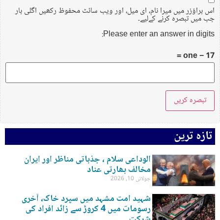
اس براؤزر میں میرا نام، ای میل، اور ویب سائٹ محفوظ رکھیں اگلی بار
جب میں تبصرہ کرنے کےلیے۔
Please enter an answer in digits:
17 − one =
تازہ ترین
الوداعی سلام ، جذباتی مناظر اور ایران
مخالف بھارتی عناد
جولائی 10, 2026
شہید امت مشہد میں سپرد خاک، آخری
رسومات میں 4 کروڑ سے زائد افراد کی
شرکت