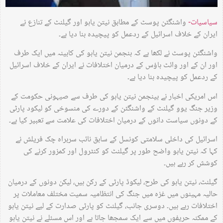
سیاسیات-
واشنگٹن پوسٹ کے مطابق نیتن یاہو اور گیلنٹ کے تنازع نے
ایران کے خلاف اسرائیل کے ردعمل کو پیچیدہ بنا دیا ہے۔
واشنگٹن پوسٹ نے لکھا ہے کہ بنجمن نیتن یاہو کی کابینہ میں ایک طرف
اور ان کے اور وائٹ ہاؤس کے درمیان اختلافات نے ایران کے خلاف اسرائیل
کے ردعمل کو پیچیدہ بنا دیا ہے۔
اس امریکی اخبار نے بینجمن نیتن یاہو کی طرف سے صیہونی حکومت کے
وزیر جنگ یوو گیلنٹ کے واشنگٹن کے دورے کی منسوخی کو لیکود پارٹی
کے دونوں سیاست دانوں کے درمیان اختلافات کی علامت سے تعبیر کیا ہے۔
اسرائیل کی داخلی سلامتی کونسل کے سابق نائب سربراہ چک فریلش نے
کہا کہ نیتن یاہو واضح طور پر گیلنٹ کو کنٹرول اور کمزور کرنے کی
کوشش کر رہے ہیں۔
گیلنٹ، نیتن یاہو کی طرح، لیکوڈ پارٹی کے رکن ہیں، لیکن دونوں کے درمیان
حالیہ مہینوں میں غزہ میں جنگ کی انتظامیہ سمیت مختلف معاملات پر
اختلافات رہے ہیں۔ دوسری جانب، گیلنٹ کو پارٹی صدارت کے لیے نیتن یاہو
کے ممکنہ حریفوں میں سے ایک سمجھا جاتا ہے اور اس مسئلے نے نیتن یاہو