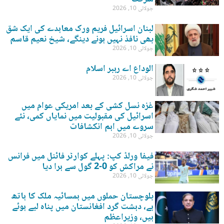
جولائی 10, 2026
لبنان اسرائیل فریم ورک معاہدے کی ایک شق
بھی نافذ نہیں ہونے دینگے، شیخ نعیم قاسم
جولائی 10, 2026
الوداع اے رہبر اسلام
جولائی 10, 2026
غزہ نسل کشی کے بعد امریکی عوام میں
اسرائیل کی مقبولیت میں نمایاں کمی، نئے
سروے میں اہم انکشافات
جولائی 10, 2026
فیفا ورلڈ کپ: پہلے کوارٹر فائنل میں فرانس
نے مراکش کو 0-2 گول سے ہرا دیا
جولائی 10, 2026
بلوچستان حملوں میں ہمسائیہ ملک کا ہاتھ
ہے، دہشت گرد افغانستان میں پناہ لیے ہوئے
ہیں، وزیراعظم