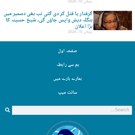
جولائی 10, 2026
گرفتار یا قتل کر دی گئی تب بھی دسمبر میں
بنگلہ دیش واپس جاؤں گی، شیخ حسینہ کا
بڑا اعلان
جولائی 10, 2026
صفحہ اول
ہم سے رابطہ
ہمارے بارے میں
سائٹ میپ