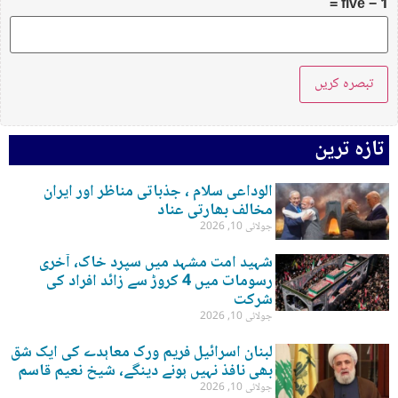
five − 1 =
تازہ ترین
الوداعی سلام ، جذباتی مناظر اور ایران
مخالف بھارتی عناد
جولائی 10, 2026
شہید امت مشہد میں سپرد خاک، آخری
رسومات میں 4 کروڑ سے زائد افراد کی
شرکت
جولائی 10, 2026
لبنان اسرائیل فریم ورک معاہدے کی ایک شق
بھی نافذ نہیں ہونے دینگے، شیخ نعیم قاسم
جولائی 10, 2026