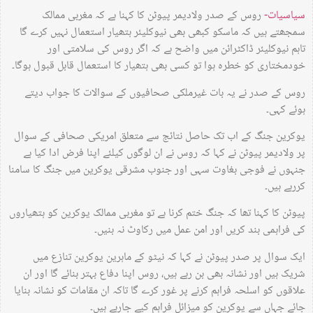
سیاسیات-
روس کے صدر ولادیمر پیوٹن کا کہنا ہے کہ مغربی ممالک
سمجھتے ہیں کہ ماسکو کبھی بھی نیوکلیئر ہتھیار استعمال نہیں کرے گا
تاہم نیوکلیئر ڈاکٹرائن میں واضح ہے کہ اگر روس کی سلامتی اور
خودمختاری کو خطرہ ہوا تو کسی بھی ہتھیار کا استعمال قابل قبول ہوگا۔
روس کے صدر نے یہ بات غیرملکی صحافیوں کے سوالات کا جواب دیتے
ہوئے کہی۔
یوکرین جنگ کے اب تک حاصل نتائج سے متعلق امریکی صحافی کے سوال
پر ولادیمر پیوٹن نے کہا کہ روس نے ان لوگوں کیلئے اپنا فرض ادا کیا ہے
جنہوں نے فوجی بغاوت سہی اور جنوب مشرقی یوکرین میں جنگ کا سامنا
کررہے ہیں۔
پیوٹن کا کہنا تھا کہ جنگ ختم کرنا ہے تو مغربی ممالک یوکرین کو ہتھیاروں
کی فراہمی بند کریں اور امن عمل میں رکاوٹ نہ بنیں۔
ایک سوال پر صدر پیوٹن نے کہا کہ نیٹو کے ماہرین یوکرین تنازع میں
شریک ہیں اور نشانہ بھی بن رہے ہیں، روس اپنا دفاع بہتر بنائے گا اور ان
علاقوں کو اسلحہ فراہم کرنے پر غور کرے گا تاکہ ان مقامات کو نشانہ بنایا
جائے جہاں سے یوکرین کو میزائل فراہم کیے جارہے ہیں۔