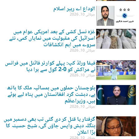
الوداع اے رہبر اسلام
جولائی 10, 2026
غزہ نسل کشی کے بعد امریکی عوام میں
اسرائیل کی مقبولیت میں نمایاں کمی، نئے
سروے میں اہم انکشافات
جولائی 10, 2026
فیفا ورلڈ کپ: پہلے کوارٹر فائنل میں فرانس
نے مراکش کو 0-2 گول سے ہرا دیا
جولائی 10, 2026
بلوچستان حملوں میں ہمسائیہ ملک کا ہاتھ
ہے، دہشت گرد افغانستان میں پناہ لیے ہوئے
ہیں، وزیراعظم
جولائی 10, 2026
گرفتار یا قتل کر دی گئی تب بھی دسمبر میں
بنگلہ دیش واپس جاؤں گی، شیخ حسینہ کا
بڑا اعلان
جولائی 10, 2026