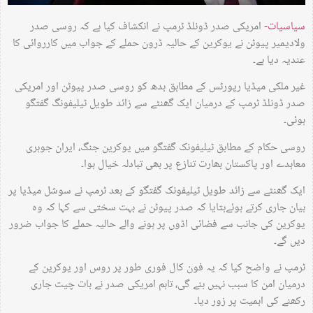
سیاسیات-
امریکی صدر ڈونلڈ ٹرمپ نے انکشاف کیا ہے کہ روسی صدر
ولادیمیر پیوٹن نے یوکرین کے حالیہ ڈرون حملے کے جواب میں کارروائی کا
عندیہ دیا ہے۔
غیر ملکی میڈیا رپورٹس کے مطابق بدھ کو روسی صدر پیوٹن اور امریکی
صدر ڈونلڈ ٹرمپ کے درمیان ایک گھنٹے سے زائد طویل ٹیلیفونگ گفتگو
ہوئی۔
روسی حکام کے مطابق ٹیلیفونک گفتگو میں یوکرین جنگ، ایران جوہری
معاہدے اور پاکستان بھارت تنازع پر بھی تبادلہ خیال ہوا۔
ایک گھنٹے سے زائد طویل ٹیلیفونک گفتگو کے بعد ٹرمپ نے سوشل میڈیا پر
بیان جاری کرتے ہوئےبتایا کہ صدر پیوٹن نے بہت سختی سے کہا کہ وہ
یوکرین کی جانب سے فضائی اڈوں پر ہونے والے حالیہ حملے کا جواب ضرور
دیں گے۔
ٹرمپ نے واضح کیا کہ یہ فون کال فوری طور پر روس اور یوکرین کے
درمیان امن کا سبب نہیں بنے گی، تاہم امریکی صدر نے بات چیت جاری
رکھنے کی اہمیت پر زور دیا۔