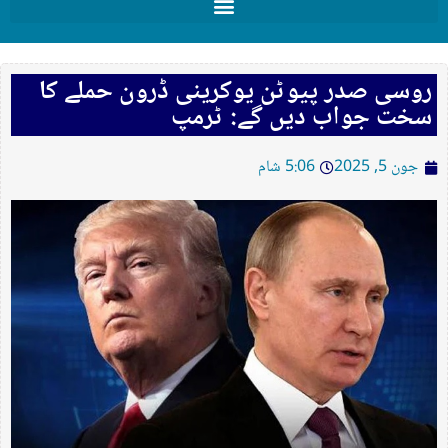
روسی صدر پیوٹن یوکرینی ڈرون حملے کا
سخت جواب دیں گے: ٹرمپ
جون 5, 2025
5:06 شام