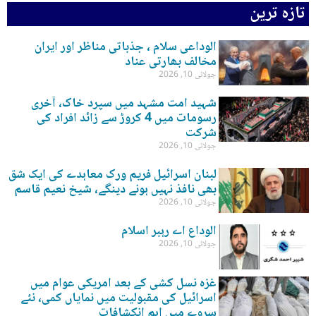
تازہ ترین
الوداعی سلام ، جذباتی مناظر اور ایران
مخالف بھارتی عناد
جولائی 10, 2026
شہید امت مشہد میں سپرد خاک، آخری
رسومات میں 4 کروڑ سے زائد افراد کی
شرکت
جولائی 10, 2026
لبنان اسرائیل فریم ورک معاہدے کی ایک شق
بھی نافذ نہیں ہونے دینگے، شیخ نعیم قاسم
جولائی 10, 2026
الوداع اے رہبر اسلام
جولائی 10, 2026
غزہ نسل کشی کے بعد امریکی عوام میں
اسرائیل کی مقبولیت میں نمایاں کمی، نئے
سروے میں اہم انکشافات