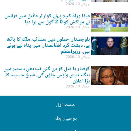
جولائی 10, 2026
فیفا ورلڈ کپ: پہلے کوارٹر فائنل میں فرانس
نے مراکش کو 0-2 گول سے ہرا دیا
جولائی 10, 2026
بلوچستان حملوں میں ہمسائیہ ملک کا ہاتھ
ہے، دہشت گرد افغانستان میں پناہ لیے ہوئے
ہیں، وزیراعظم
جولائی 10, 2026
گرفتار یا قتل کر دی گئی تب بھی دسمبر میں
بنگلہ دیش واپس جاؤں گی، شیخ حسینہ کا
بڑا اعلان
جولائی 10, 2026
صفحہ اول
ہم سے رابطہ