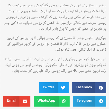
دونوں رہنماؤں نے ایران کے معاملے پر بھی گفتگو کی، جس میں ٹرمپ کا
کہنا تھا کہ پیوٹن نے اشارہ دیا ہے کہ وہ ایران کے ساتھ جوہری مذاکرات
میں مدد فراہم کر سکتے ہیں۔واضح رہے کہ گزشتہ دنوں یوکرینی ڈرونز نے
روسی سرحد میں ڈھائی ہزار میل تک گھس کر روسی طیارے تباہ کیے جس
پر ماہرین نے حملے کو روس کا پرل ہاربر قرار دیا۔
یوکرینی انٹیلی جنس کا دعویٰ ہے کہ روسی ہوائی اڈوں پر اس کے ڈرون
حملوں میں روس کا 7 ارب ڈالر کا نقصان ہوا، روس کے کروز میزائلوں کے
ذخیرے کا ایک تہائی حصہ تباہ ہوگیا۔
اس سے قبل کیف میں یوکرینی انٹیلی جنس کے ایک اہلکار نے دعویٰ کیا تھا
کہ یکم جون کو یوکرین کی داخلی سکیورٹی ایجنسی ایس بی یو نے ایک
بڑے ڈرون حملے میں 40 سے زائد روسی لڑاکا طیاروں کو نشانہ بنایا۔
Twitter
Facebook
Email
WhatsApp
Telegram