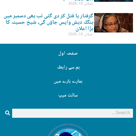
جولائی 10, 2026
گرفتار یا قتل کر دی گئی تب بھی دسمبر میں
بنگلہ دیش واپس جاؤں گی، شیخ حسینہ کا
بڑا اعلان
جولائی 10, 2026
صفحہ اول
ہم سے رابطہ
ہمارے بارے میں
سائٹ میپ