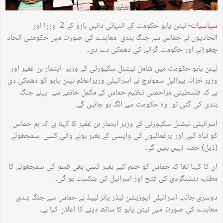
سیاسیات-
نیتن یاہو حکومت کے انتہائی دائیں بازو کے 2 وزرا اور
اتحادیوں نے حماس سے جنگ بندی معاہدے کی صورت میں حکومتی اتحاد
چھوڑنے اور حکومت گرانے کی دھمکی دے دی۔
نیتن یاہو حکومت میں شامل نیشنل سکیورٹی کے وزیر ايتمار بن غفير اور
وزیر خزانہ بیزالیل سموٹرچ نے اسرائیلی وزیراعظم نیتن یاہو کو دھمکی دی
ہے کہ فلسطینی مزاحمتی تنظیم حماس کے مکمل خاتمے سے پہلے جنگ
بندی کی گئی تو وہ حکومت سے الگ ہو جائیں گے۔
اسرائیلی نیشنل سکیورٹی کے وزیر ايتمار بن غفير کا کہنا ہے کہ ہم حماس
کو تباہ کیے اور یرغمالیوں کی واپسی کے بغیر ہونے والی کسی سمجھوتے
(ڈیل) حصہ نہیں بنیں گے۔
ان کا کہنا تھا کہ حماس کو ختم کیے بغیر کسی بھی قسم کی سمجھوتے کا
مطلب دہشتگردی کی فتح اور اسرائیل کی شکست ہو گی۔
دوسری جانب اسرائیلی اپوزیشن لیڈر یائر لیپڈ نے حماس سے جنگ بندی
معاہدے کی صورت میں نیتن یاہو کا ساتھ دینے کا اعلان کیا ہے۔