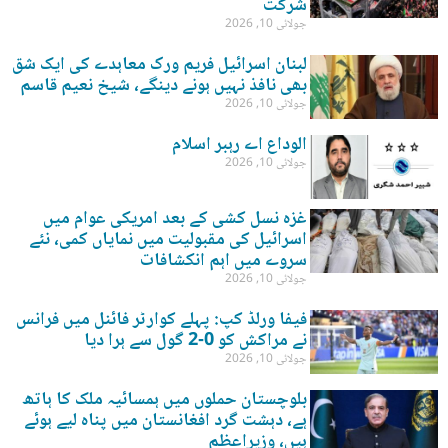
شرکت
جولائی 10, 2026
لبنان اسرائیل فریم ورک معاہدے کی ایک شق
بھی نافذ نہیں ہونے دینگے، شیخ نعیم قاسم
جولائی 10, 2026
الوداع اے رہبر اسلام
جولائی 10, 2026
غزہ نسل کشی کے بعد امریکی عوام میں
اسرائیل کی مقبولیت میں نمایاں کمی، نئے
سروے میں اہم انکشافات
جولائی 10, 2026
فیفا ورلڈ کپ: پہلے کوارٹر فائنل میں فرانس
نے مراکش کو 0-2 گول سے ہرا دیا
جولائی 10, 2026
بلوچستان حملوں میں ہمسائیہ ملک کا ہاتھ
ہے، دہشت گرد افغانستان میں پناہ لیے ہوئے
ہیں، وزیراعظم