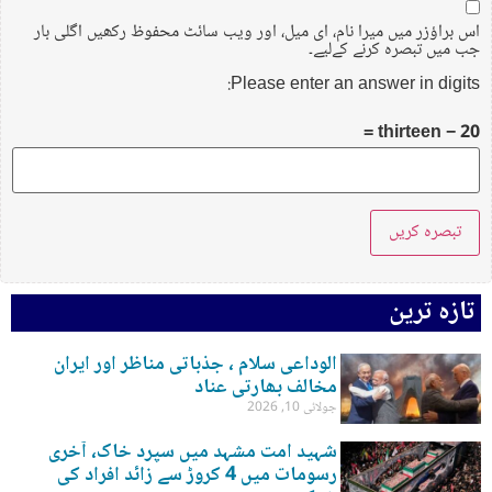
اس براؤزر میں میرا نام، ای میل، اور ویب سائٹ محفوظ رکھیں اگلی بار
جب میں تبصرہ کرنے کےلیے۔
Please enter an answer in digits:
20 − thirteen =
تازہ ترین
الوداعی سلام ، جذباتی مناظر اور ایران
مخالف بھارتی عناد
جولائی 10, 2026
شہید امت مشہد میں سپرد خاک، آخری
رسومات میں 4 کروڑ سے زائد افراد کی