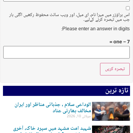
اس براؤزر میں میرا نام، ای میل، اور ویب سائٹ محفوظ رکھیں اگلی بار
جب میں تبصرہ کرنے کےلیے۔
Please enter an answer in digits:
7 − one =
تازہ ترین
الوداعی سلام ، جذباتی مناظر اور ایران
مخالف بھارتی عناد
جولائی 10, 2026
شہید امت مشہد میں سپرد خاک، آخری