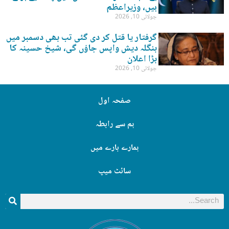
ہیں، وزیراعظم
جولائی 10, 2026
گرفتار یا قتل کر دی گئی تب بھی دسمبر میں
بنگلہ دیش واپس جاؤں گی، شیخ حسینہ کا
بڑا اعلان
جولائی 10, 2026
صفحہ اول
ہم سے رابطہ
ہمارے بارے میں
سائٹ میپ