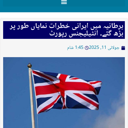
برطانیہ میں ایرانی خطرات نمایاں طور پر
بڑھ گئے۔ انٹیلیجنس رپورٹ
جولائی 11, 2025
1:45 شام