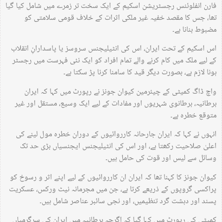
فارن انفلوئنس رجسٹریشن اسکیم کے ایک سخت تر زمرے میں شامل کیا گیا
تھا، جس کا مقصد خفیہ غیر ملکی اثرات کے خلاف قومی سلامتی کو
مضبوط بنانا ہے۔
اس اسکیم کے تحت ایران، اس کی انٹیلیجنس سروسز یا پاسدارانِ انقلاب
کے لیے ملک میں کام کرنے والے تمام افراد کو ایک نئی فہرست میں رجسٹر
ہونا لازم ہے، بصورت دیگر قید کا سامنا کرنا پڑ سکتا ہے۔
واچ ڈاگ کمیٹی کے چیئرمین کیوان جونز نے رپورٹ میں کہا کہ ایران
برطانیہ، برطانوی شہریوں اور مفادات کے لیے ایک وسیع، مستقل اور غیر
متوقع خطرہ ہے۔
انہوں نے کہا کہ ایران جارحانہ کارروائیوں کے دوران خطرہ مول لینے کی
اعلیٰ صلاحیت رکھتا ہے، اور اس کی انٹیلیجنس ایجنسیاں بڑی حد تک
وسائل سے لیس اور قوت کی حامل ہیں۔
کیوان جونز کا کہنا تھا کہ ایران ان کارروائیوں کے لیے اپنے اثر و رسوخ کو
پراکسی گروپوں کے ذریعے کرتا ہے، جن میں مجرمانہ نیٹ ورکس، عسکریت
پسند اور دہشت گرد تنظیمیں، اور نجی سائبر عناصر شامل ہیں۔
کمیٹی کی رپورٹ میں کہا گیا کہ اگرچہ برطانیہ میں ایران کی سرگرمیاں