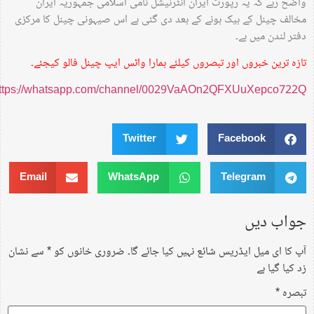
واضح رہے کہ یہ رپورٹ ایران انٹرنیشل نامی اسلامی جمہوریہ ایران
مخالف چینل کے ہیک ہونے کے بعد دی گئی ہے اس صیہونی چینل کا مرکزی
دفتر لندن میں ہے۔
تازہ ترین خبروں اور تبصروں کیلئے ہمارا واٹس ایپ چینل فالو کیجئے۔
https://whatsapp.com/channel/0029VaAOn2QFXUuXepco722Q
Twitter
Facebook
Email
WhatsApp
Telegram
جواب دیں
آپ کا ای میل ایڈریس شائع نہیں کیا جائے گا۔
ضروری خانوں کو
*
سے نشان
زد کیا گیا ہے
تبصرہ
*