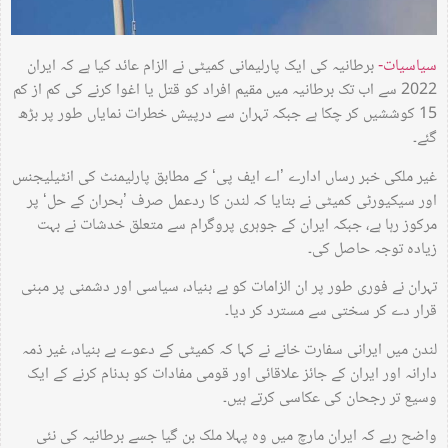
سیاسیات-
برطانیہ کی ایک پارلیمانی کمیٹی نے الزام عائد کیا ہے کہ ایران
2022 سے اب تک برطانیہ میں مقیم افراد کو قتل یا اغوا کرنے کی کم از کم
15 کوششیں کر چکا ہے جبکہ تہران سے درپیش خطرات نمایاں طور پر بڑھ
گئے۔
غیر ملکی خبر رساں ادارے ’اے ایف پی‘ کے مطابق پارلیمنٹ کی انٹیلیجنس
اور سیکیورٹی کمیٹی نے بتایا کہ لندن کا ردعمل صرف ’بحران کے حل‘ پر
مرکوز رہا ہے، جبکہ ایران کے جوہری پروگرام سے متعلق خدشات نے بہت
زیادہ توجہ حاصل کی۔
تہران نے فوری طور پر ان الزامات کو بے بنیاد، سیاسی اور دشمنی پر مبنی
قرار دے کر سختی سے مسترد کر دیا۔
لندن میں ایرانی سفارت خانے نے کہا کہ کمیٹی کے دعوے بے بنیاد، غیر ذمہ
دارانہ اور ایران کے جائز علاقائی اور قومی مفادات کو بدنام کرنے کے ایک
وسیع تر رجحان کی عکاسی کرتے ہیں۔
واضح رہے کہ ایران مارچ میں وہ پہلا ملک بن گیا جسے برطانیہ کی نئی