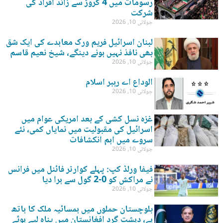
رسومات میں 4 کروڑ سے زائد افراد کی
شرکت
جولائی 10, 2026
لبنان اسرائیل فریم ورک معاہدے کی ایک شق
بھی نافذ نہیں ہونے دینگے، شیخ نعیم قاسم
جولائی 10, 2026
الوداع اے رہبر اسلام
جولائی 10, 2026
غزہ نسل کشی کے بعد امریکی عوام میں
اسرائیل کی مقبولیت میں نمایاں کمی، نئے
سروے میں اہم انکشافات
جولائی 10, 2026
فیفا ورلڈ کپ: پہلے کوارٹر فائنل میں فرانس
نے مراکش کو 0-2 گول سے ہرا دیا
جولائی 10, 2026
بلوچستان حملوں میں ہمسائیہ ملک کا ہاتھ
ہے، دہشت گرد افغانستان میں پناہ لیے ہوئے