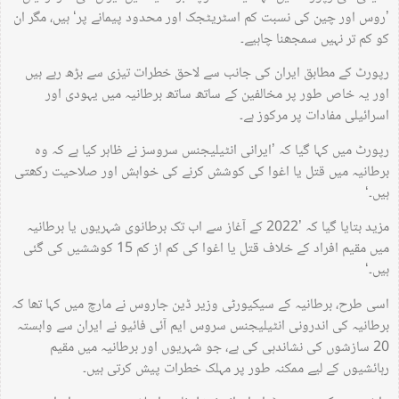
’روس اور چین کی نسبت کم اسٹریٹجک اور محدود پیمانے پر‘ ہیں، مگر ان
کو کم تر نہیں سمجھنا چاہیے۔
رپورٹ کے مطابق ایران کی جانب سے لاحق خطرات تیزی سے بڑھ رہے ہیں
اور یہ خاص طور پر مخالفین کے ساتھ ساتھ برطانیہ میں یہودی اور
اسرائیلی مفادات پر مرکوز ہے۔
رپورٹ میں کہا گیا کہ ’ایرانی انٹیلیجنس سروسز نے ظاہر کیا ہے کہ وہ
برطانیہ میں قتل یا اغوا کی کوشش کرنے کی خواہش اور صلاحیت رکھتی
ہیں۔‘
مزید بتایا گیا کہ ’2022 کے آغاز سے اب تک برطانوی شہریوں یا برطانیہ
میں مقیم افراد کے خلاف قتل یا اغوا کی کم از کم 15 کوششیں کی گئی
ہیں۔‘
اسی طرح، برطانیہ کے سیکیورٹی وزیر ڈین جاروس نے مارچ میں کہا تھا کہ
برطانیہ کی اندرونی انٹیلیجنس سروس ایم آئی فائیو نے ایران سے وابستہ
20 سازشوں کی نشاندہی کی ہے، جو شہریوں اور برطانیہ میں مقیم
رہائشیوں کے لیے ممکنہ طور پر مہلک خطرات پیش کرتی ہیں۔