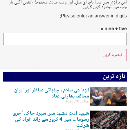
اس براؤزر میں میرا نام، ای میل، اور ویب سائٹ محفوظ رکھیں اگلی بار
جب میں تبصرہ کرنے کےلیے۔
Please enter an answer in digits:
nine + five =
تازہ ترین
الوداعی سلام ، جذباتی مناظر اور ایران
مخالف بھارتی عناد
جولائی 10, 2026
شہید امت مشہد میں سپرد خاک، آخری
رسومات میں 4 کروڑ سے زائد افراد کی
شرکت