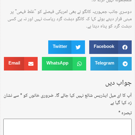
سمجھوتہ نہیں کرے گا۔
دوسری جانب جمہوریہ کانگو نے بھی امریکی فیصلے کو "غلط فہمی” پر
مبنی قرار دیتے ہوئے کہا کہ کانگو دہشت گرد ریاست نہیں اور نہ ہی کسی
دہشت گرد کو پناہ دیتا ہے۔
Twitter
Facebook
Email
WhatsApp
Telegram
جواب دیں
آپ کا ای میل ایڈریس شائع نہیں کیا جائے گا۔
ضروری خانوں کو
*
سے نشان
زد کیا گیا ہے
تبصرہ
*