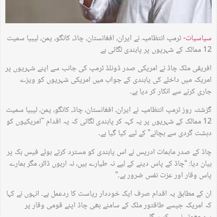
سیاسیات-
ٹرمپ انتظامیہ نے ایران، افغانستان، چاڈ، کانگو، یمن، لیبیا سمیت
12 ممالک کے شہریوں پر پابندی لگائی ہے
افریقی ملک چاڈ نے امریکی صدر ڈونلڈ ٹرمپ کی جانب سے اپنے شہریوں پر
امریکہ میں داخلے کی پابندی کے جواب میں امریکی شہریوں کو ویزے
جاری کرنے سے انکار کر دیا ہے۔
گزشتہ روز ٹرمپ انتظامیہ نے ایران، افغانستان، چاڈ، کانگو، یمن، لیبیا سمیت
12 ممالک کے شہریوں پر یہ کہہ کر پابندی لگائی کہ یہ اقدام "امریکیوں کو
دہشت گردی سے بچانے” کے لیے کیا گیا ہے۔
چاڈ کے صدر ماہمات ادریس نے اس پابندی کو مسترد کرتے ہوئے فیس بک پر
بیان دیا: “چاڈ کے پاس دینے کے لیے نہ طیارے ہیں، نہ اربوں ڈالر، مگر ہمارے
پاس وقار اور عزت نفس ضرور ہے۔”
ان کے مطابق یہ اقدام صرف ایک خوددار ریاست کا ردعمل ہے۔ انہوں نے کہا
کہ امریکہ جیسے طاقتور ملک کے سامنے بھی چاڈ اپنے قومی وقار پر