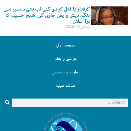
گرفتار یا قتل کر دی گئی تب بھی دسمبر میں
بنگلہ دیش واپس جاؤں گی، شیخ حسینہ کا
بڑا اعلان
جولائی 10, 2026
صفحہ اول
ہم سے رابطہ
ہمارے بارے میں
سائٹ میپ