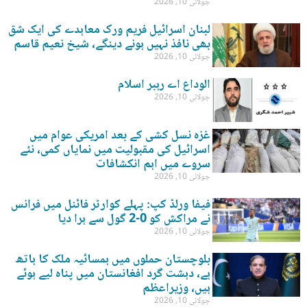
جولائی 10, 2026
لبنان اسرائیل فریم ورک معاہدے کی ایک شق
بھی نافذ نہیں ہونے دینگے، شیخ نعیم قاسم
جولائی 10, 2026
الوداع اے رہبر اسلام
جولائی 10, 2026
غزہ نسل کشی کے بعد امریکی عوام میں
اسرائیل کی مقبولیت میں نمایاں کمی، نئے
سروے میں اہم انکشافات
جولائی 10, 2026
فیفا ورلڈ کپ: پہلے کوارٹر فائنل میں فرانس
نے مراکش کو 0-2 گول سے ہرا دیا
جولائی 10, 2026
بلوچستان حملوں میں ہمسائیہ ملک کا ہاتھ
ہے، دہشت گرد افغانستان میں پناہ لیے ہوئے
ہیں، وزیراعظم
جولائی 10, 2026