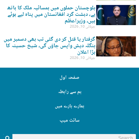
بلوچستان حملوں میں ہمسائیہ ملک کا ہاتھ
ہے، دہشت گرد افغانستان میں پناہ لیے ہوئے
ہیں، وزیراعظم
جولائی 10, 2026
گرفتار یا قتل کر دی گئی تب بھی دسمبر میں
بنگلہ دیش واپس جاؤں گی، شیخ حسینہ کا
بڑا اعلان
جولائی 10, 2026
صفحہ اول
ہم سے رابطہ
ہمارے بارے میں
سائٹ میپ