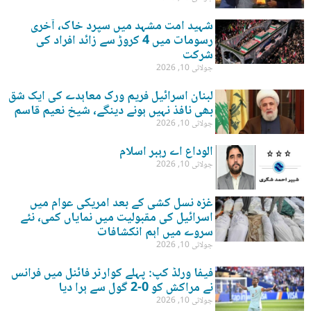
شہید امت مشہد میں سپرد خاک، آخری
رسومات میں 4 کروڑ سے زائد افراد کی
شرکت
جولائی 10, 2026
لبنان اسرائیل فریم ورک معاہدے کی ایک شق
بھی نافذ نہیں ہونے دینگے، شیخ نعیم قاسم
جولائی 10, 2026
الوداع اے رہبر اسلام
جولائی 10, 2026
غزہ نسل کشی کے بعد امریکی عوام میں
اسرائیل کی مقبولیت میں نمایاں کمی، نئے
سروے میں اہم انکشافات
جولائی 10, 2026
فیفا ورلڈ کپ: پہلے کوارٹر فائنل میں فرانس
نے مراکش کو 0-2 گول سے ہرا دیا
جولائی 10, 2026