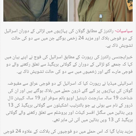
سیاسیات-
رائٹرز کے مطابق گولان کی پہاڑیوں میں لڑائی کے دوران اسرائیل
کے دو فوجی ہلاک اور مزید 24 زخمی ہوگئے جن میں سے دو کی حالت
تشویش ناک ہے۔
خبرایجنسی رائٹرز کی رپورٹ کے مطابق اسرائیل کی فوج نے اپنے بیان میں
کہا کہ جمعے کو لڑائی کے دوران کے گولانی بریگیڈ سے تعلق رکھنے والے دو
فوجی مارے گئے اور زخمیوں میں سے دو کی حالت تشویش ناک ہے۔
اسرائیلی میڈیا نے رپورٹ کیا کہ اسرائیل کے دو فوجی عراق سے مقبوضہ
گولان کی پہاڑیوں پر کیے گئے ڈرون حملے میں ہلاک ہوگئے ہیں اور ان کی
شناخت 19 سالہ سارجنٹ ڈینئیل اویو ہائم سوفر اور 19 سالہ کیپٹن ٹال
ڈرور کے نام سے ہوئی ہے جو بالترتیب اشکیلون سے گولانی بریگیڈ کی 13
ویں بٹالین میں سگنل افسر کیڈٹ اور یروشلم سے تعلق رکھنے والے گولانی
بریگیڈ کی 13 ویں بٹالین میں آئی ٹی ماہر تھے۔
مزید بتایا گیا کہ اس حملے میں دو فوجیوں کی ہلاکت کے علاوہ 24 فوجی