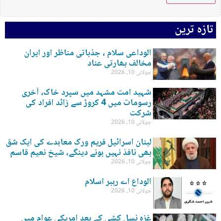
تازہ ترین
الوداعی سلام ، جذباتی مناظر اور ایران
مخالف بھارتی عناد
جولائی 10, 2026
شہید امت مشہد میں سپرد خاک، آخری
رسومات میں 4 کروڑ سے زائد افراد کی
شرکت
جولائی 10, 2026
لبنان اسرائیل فریم ورک معاہدے کی ایک شق
بھی نافذ نہیں ہونے دینگے، شیخ نعیم قاسم
جولائی 10, 2026
الوداع اے رہبر اسلام
جولائی 10, 2026
غزہ نسل کشی کے بعد امریکی عوام میں