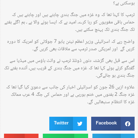
ہوسکتی ہے؟
ٹرمپ کا کہنا تھا کہ وہ غزہ میں جنگ بندی چاہتے ہیں اور چاہتے ہیں کہ
حماس باقی مغویوں کو رہا کرے، امید ہے کہ ایسا ہونے والا ہے ، ہم اگلے ہفتے
تک جنگ بندی تک پہنچ سکتے ہیں۔
واضح رہے کہ اسرائیلی وزیرِ اعظم نیتن یاہو 7 جولائی کو امریکہ کا دورہ
کریں گے اور امریکی صدر ٹرمپ سے ملاقات بھی کریں گے۔
اس سے قبل بھی گزشتہ دنوں ڈونلڈ ٹرمپ نے وائٹ ہاؤس میں میڈیا سے
گفتگو کرتے ہوئے کہا تھا کہ غزہ میں جنگ بندی کے قریب ہیں، آئندہ ہفتے تک
جنگ بندی ہو جائےگی۔
علاوہ ازیں 26 جون کو اسرائیلی اخبار کی جانب سے دعویٰ کیا گیا تھا کہ
غزہ جنگ 2 ہفتوں میں ختم ہورہی ہے اور حماس کی جگہ 4 عرب ممالک
غزہ کا انتظام سنبھالیں گے۔
Twitter
Facebook