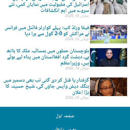
اسرائیل کی مقبولیت میں نمایاں کمی، نئے
سروے میں اہم انکشافات
جولائی 10, 2026
فیفا ورلڈ کپ: پہلے کوارٹر فائنل میں فرانس
نے مراکش کو 0-2 گول سے ہرا دیا
جولائی 10, 2026
بلوچستان حملوں میں ہمسائیہ ملک کا ہاتھ
ہے، دہشت گرد افغانستان میں پناہ لیے ہوئے
ہیں، وزیراعظم
جولائی 10, 2026
گرفتار یا قتل کر دی گئی تب بھی دسمبر میں
بنگلہ دیش واپس جاؤں گی، شیخ حسینہ کا
بڑا اعلان
جولائی 10, 2026
صفحہ اول
ہم سے رابطہ