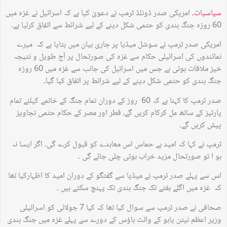
سیاسیات۔
امریکی صدر ڈونلڈ ٹرمپ نے دعویٰ کیا ہے کہ اسرائیل نے غزہ میں
60 روزہ جنگ بندی کو حتمی شکل دینے کے لیے شرائط سے اتفاق کرلیا ہے۔
امریکی صدر ٹرمپ نے سوشل میڈیا پر جاری بیان میں بتایا ہے کہ میرے
نمائندوں کی اسرائیلی حکام سے غزہ کی صورتحال پر آج طویل و نتیجہ
خیز ملاقات ہوئی ہے جس میں اسرائیل کی جانب سے غزہ میں 60 روزہ
جنگ بندی کو حتمی شکل دینے کے لیے شرائط پر اتفاق کیا گیا۔
صدر ٹرمپ کا کہنا ہے کہ 60 روز کے دوران تمام جنگ کے خاتمے کیلئے تمام
پارٹیز کے ساتھ مل کرکام کریں گے، قطر اور مصر کے حکام حتمی تجاویز
پیش کریں گے۔
ٹرمپ نے کہا کہ امید ہے حماس اس معاہدے کو قبول کرے گی۔ اگر ایسا نہ
ہو ا تو صورتحال مزید خراب ہوتی چلی جائے گی ۔
اس سے پہلے صدر ٹرمپ نے میڈیا سے گفتگو کے دوران امید کا اظہارکیا تھا
کہ غزہ میں اگلے ہفتے تک جنگ بندی تک پہنچ سکتے ہیں ۔
صحافی نے صدر ٹرمپ سے سوال کیا تھا کہ کیا 7 جولائی کو اسرائیلی
وزیر اعظم نیتن یاہو کے وائٹ ہاؤس کے دورے سے پہلے غزہ میں جنگ بندی