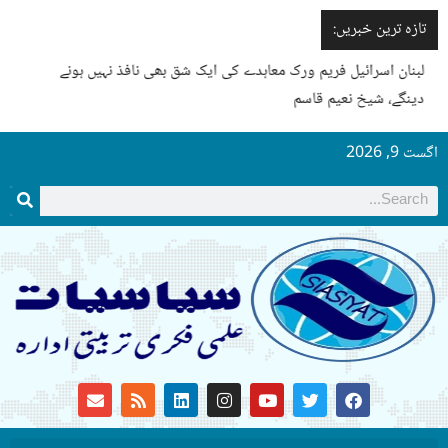
تازہ ترین خبریں:
لبنان اسرائیل فریم ورک معاہدے کی ایک شق بھی نافذ نہیں ہونے
دینگے، شیخ نعیم قاسم
اگست 9, 2026