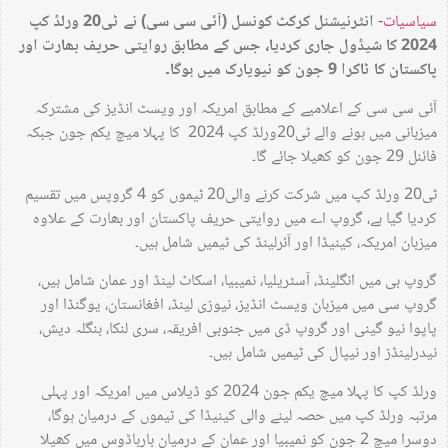
سیاسیات-
انٹرنیشنل کرکٹ کونسل (آئی سی سی) نے ٹی20 ورلڈ کپ
2024 کا شیڈول جاری کردیا، جس کے مطابق روایتی حریف بھارت اور
پاکستان کا ٹاکرا 9 جون کو نیویارک میں ہوگا۔
آئی سی سی کے اعلامیے کے مطابق امریکہ اور ویسٹ انڈیز کی مشترکہ
میزبانی میں ہونے والے ٹی20ورلڈ کپ 2024 کا پہلا میچ یکم جون جبکہ
فائنل 29 جون کو کھیلا جائے گا۔
ٹی20 ورلڈ کپ میں شرکت کرنے والی20 ٹیموں کو 4 گروپس میں تقسیم
کردیا گیا ہے، گروپ اے میں روایتی حریف پاکستان اور بھارت کے علاوہ
میزبان امریکہ، کینیڈا اور آئرلینڈ کی ٹیمیں شامل ہیں۔
گروپ بی میں انگلینڈ، آسٹریلیا، نمیبیا، اسکاٹ لینڈ اور عمان شامل ہیں،
گروپ سی میں میزبان ویسٹ انڈیز، نیوزی لینڈ، افغانستان، یوگنڈا اور
پاپوا نیو گینی اور گروپ ڈی میں جنوبی افریقہ، سری لنکا، بنگلہ دیش،
نیدرلینڈز اور نیپال کی ٹیمیں شامل ہیں۔
ورلڈ کپ کا پہلا میچ یکم جون 2024 کو ڈیلاس میں امریکہ اور پہلی
مرتبہ ورلڈ کپ میں حصہ لینے والی کینیڈا کی ٹیموں کے درمیان ہوگا،
دوسرا میچ 2 جون کو نمیبیا اور عمان کے درمیان بارباڈوس میں کھیلا