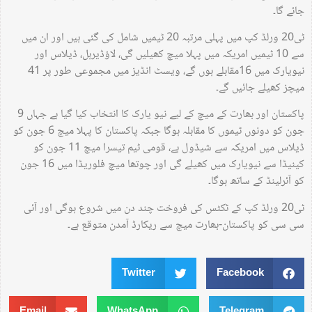
جائے گا۔
ٹی20 ورلڈ کپ میں پہلی مرتبہ 20 ٹیمیں شامل کی گئی ہیں اور ان میں
سے 10 ٹیمیں امریکہ میں پہلا میچ کھیلیں گی، لاؤڈیرہل، ڈیلاس اور
نیویارک میں 16مقابلے ہوں گے، ویسٹ انڈیز میں مجموعی طور پر 41
میچز کھیلے جائیں گے۔
پاکستان اور بھارت کے میچ کے لیے نیو یارک کا انتخاب کیا گیا ہے جہاں 9
جون کو دونوں ٹیموں کا مقابلہ ہوگا جبکہ پاکستان کا پہلا میچ 6 جون کو
ڈیلاس میں امریکہ سے شیڈول ہے، قومی ٹیم تیسرا میچ 11 جون کو
کینیڈا سے نیویارک میں کھیلے گی اور چوتھا میچ فلوریڈا میں 16 جون
کو آئرلینڈ کے ساتھ ہوگا۔
ٹی20 ورلڈ کپ کے ٹکٹس کی فروخت چند دن میں شروع ہوگی اور آئی
سی سی کو پاکستان-بھارت میچ سے ریکارڈ آمدن متوقع ہے۔
Twitter
Facebook
Email
WhatsApp
Telegram