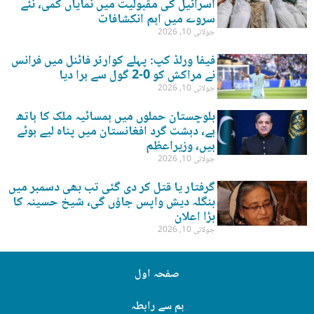
اسرائیل کی مقبولیت میں نمایاں کمی، نئے
سروے میں اہم انکشافات
جولائی 10, 2026
فیفا ورلڈ کپ: پہلے کوارٹر فائنل میں فرانس
نے مراکش کو 0-2 گول سے ہرا دیا
جولائی 10, 2026
بلوچستان حملوں میں ہمسائیہ ملک کا ہاتھ
ہے، دہشت گرد افغانستان میں پناہ لیے ہوئے
ہیں، وزیراعظم
جولائی 10, 2026
گرفتار یا قتل کر دی گئی تب بھی دسمبر میں
بنگلہ دیش واپس جاؤں گی، شیخ حسینہ کا
بڑا اعلان
جولائی 10, 2026
صفحہ اول
ہم سے رابطہ