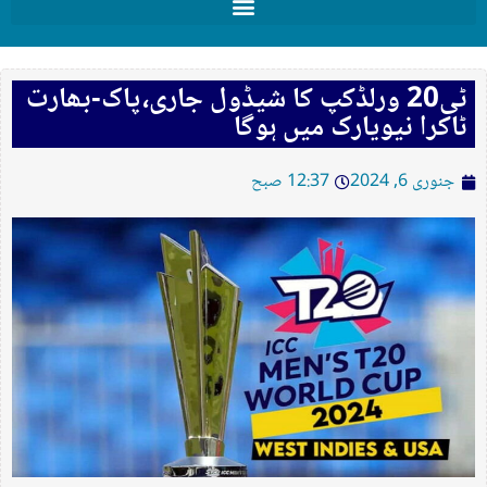
ٹی20 ورلڈکپ کا شیڈول جاری،پاک-بھارت
ٹاکرا نیویارک میں ہوگا
جنوری 6, 2024
12:37 صبح