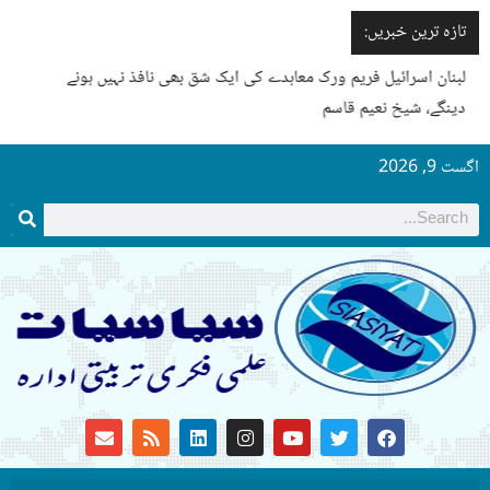
تازہ ترین خبریں:
لبنان اسرائیل فریم ورک معاہدے کی ایک شق بھی نافذ نہیں ہونے
دینگے، شیخ نعیم قاسم
اگست 9, 2026