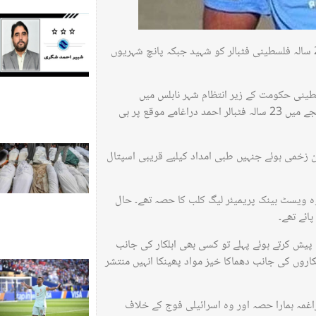
قابض اسرائیلی فورسز نے مغربی کنارے میں کارروائی کے دوران 23 سالہ فلسطینی فٹبالر کو شہید جبکہ پانچ شہریوں
طینی حکومت کے زیر انتظام شہر نابلس میں
کارروائی کے دوران فلسطینی نوجوانوں پر اندھا دھند فائرنگ کی جس کے نتیجے میں 23 سالہ فٹبالر احمد دراغامے موقع پر ہی
 زخمی ہوئے جنہیں طبی امداد کیلیے قریبی اسپتال
 وہ ویسٹ بینک پریمیئر لیگ کلب کا حصہ تھے۔ حال
یش کرتے ہوئے پہلے تو کسی بھی اہلکار کی جانب
کاروں کی جانب دھماکا خیز مواد پھینکا انہیں منتشر
اغمہ ہمارا حصہ اور وہ اسرائیلی فوج کے خلاف