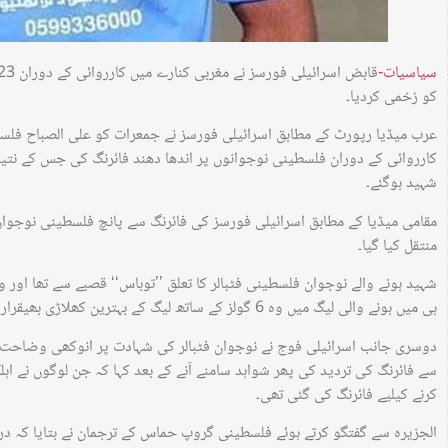
سیاسیات-
کو زخمی کردیا۔
عرب میڈیا رپورٹ کے مطابق اسرائیلی فورسز نے جمعرات کو علی الصباح فلس
شہید ہوگئے۔
مقامی میڈیا کے مطابق اسرائیلی فورسز کی فائرنگ سے پانچ فلسطینی نوجوان
منتقل کیا گیا۔
شہید ہونے والے نوجوان فلسطینی فٹبالر کا تعلق ’’توباس‘‘ قصبے سے تھا اور
ہی میں ہونے والی لیگ میں وہ 6 گولز کے ساتھ لیگ کے بہترین کھلاڑی بھیقرار پائے تھے۔
دوسری جانب اسرائیلی فوج نے نوجوان فٹبالر کی شہادت پر انوکھی وضاحت پ
سے فائرنگ کی تردید کی پھر شواہد سامنے آنے کے بعد کہا کہ جن لوگوں نے اہل
کرنے کیلیے فائرنگ کی گئی تھی۔
الجزیرہ سے گفتگو کرتے ہوئے فلسطینی گروپ حماس کے ترجمان نے بتایا کہ در