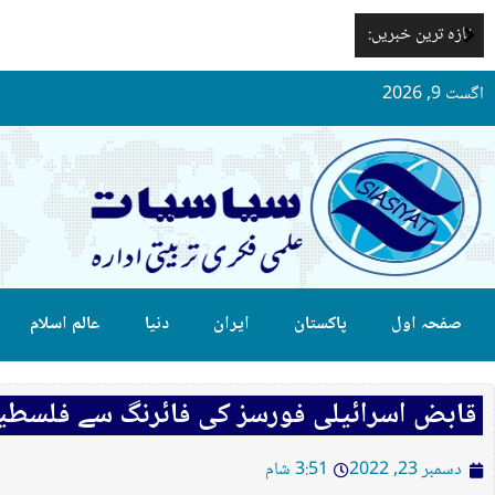
تازہ ترین خبریں:
اگست 9, 2026
صفحہ اول
پاکستان
ایران
دنیا
عالم اسلام
قابض اسرائیلی فورسز کی فائرنگ سے فلسطین
دسمبر 23, 2022
3:51 شام