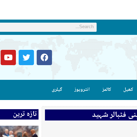
کھیل
کالمز
انٹرویوز
گیلری
تازہ ترین
ی فٹبالر شہید