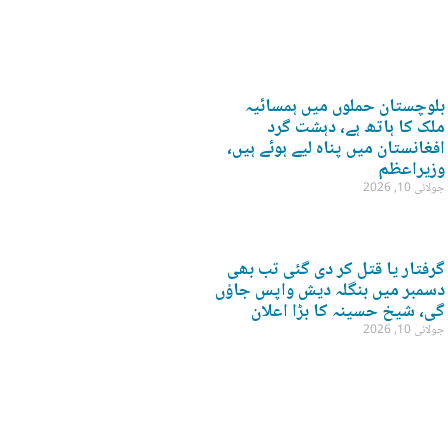
بلوچستان حملوں میں ہمسائیہ
ملک کا ہاتھ ہے، دہشت گرد
افغانستان میں پناہ لیے ہوئے ہیں،
وزیراعظم
جولائی 10, 2026
گرفتار یا قتل کر دی گئی تب بھی
دسمبر میں بنگلہ دیش واپس جاؤں
گی، شیخ حسینہ کا بڑا اعلان
جولائی 10, 2026