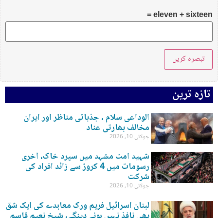
eleven + sixteen =
تازہ ترین
الوداعی سلام ، جذباتی مناظر اور ایران
مخالف بھارتی عناد
جولائی 10, 2026
شہید امت مشہد میں سپرد خاک، آخری
رسومات میں 4 کروڑ سے زائد افراد کی
شرکت
جولائی 10, 2026
لبنان اسرائیل فریم ورک معاہدے کی ایک شق
بھی نافذ نہیں ہونے دینگے، شیخ نعیم قاسم