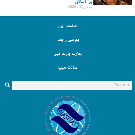
بڑا اعلان
جولائی 10, 2026
صفحہ اول
ہم سے رابطہ
ہمارے بارے میں
سائٹ میپ