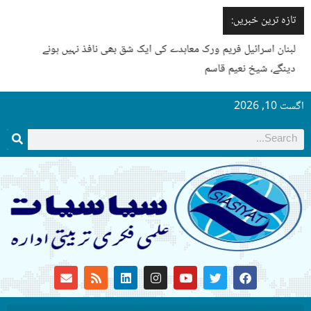
تازہ ترین خبریں:
لبنان اسرائیل فریم ورک معاہدے کی ایک شق بھی نافذ نہیں ہونے
دینگے، شیخ نعیم قاسم
اگست 10, 2026