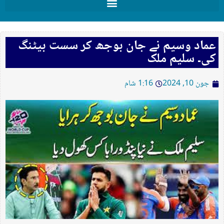
عماد وسیم نے جان بوجھ کر سست بیٹنگ
کی۔ سلیم ملک
جون 10, 2024
1:16 شام