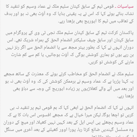
سیاسیات ـ
قومی ٹیم کے سابق کپتان سلیم ملک نے عماد وسیم کو تنقید کا
نشانہ بناتے ہوئے کہا کہ اس نے یہ یقینی بنایا کہ وہ آؤٹ بھی نہ ہو اور ہدف
کے تعاقب میں ٹیم کا ایوریج بھی بڑھتا رہے۔
پاکستان کرکٹ ٹیم کے سابق کپتان سلیم ملک نجی ٹی وی کے پروگرام میں
سابق کپتان اور سابق چیف سلیکٹر انضمام الحق کے ہمراہ شریک تھے۔ اس
دوران انہوں نے کہا کہ بطور بیٹر مجھ سے یا انضمام الحق سے اگر رنز نہیں
بن رہے ہوں تو ہماری کوشش ہوگی کہ آؤٹ ہوجائیں، یا کم سے کم شارٹ
مارنے کی کوشش تو کریں۔
سلیم ملک نے انضمام الحق کو مخاطب کرتے ہوئے کہ معذرت کے ساتھ مجھے
یہ کہنا پڑرہا ہے کہ عماد وسیم نے ہرممکن کوشش کی کہ وہ آؤٹ بھی نہ ہو
اور بعد میں آنے والے کھلاڑیوں پر زیادہ ایوریج کی وجہ سے دباؤ بھی
بڑھتا رہے۔
انہوں نے کہا کہ انضمام الحق نے ابھی کہا کہ ہم قومی ٹیم پر تنقید نہ ہی
کریں تو اچھا ہوگا، لیکن میرا خیال ہے کہ مجھے افسوس اس بات کا ہے کہ
عماد وسیم پچھلے پی ایس ایل کے بعد کہیں نہیں کھیلا، اور میچ کے دوران
وہ مسلسل گیندیں ضائع کرتا رہا، پورا اوور کھیلنے کے بعد آخری میں سنگل