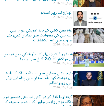
جولائی 10, 2026
الوداع اے رہبر اسلام
جولائی 10, 2026
غزہ نسل کشی کے بعد امریکی عوام میں
اسرائیل کی مقبولیت میں نمایاں کمی، نئے
سروے میں اہم انکشافات
جولائی 10, 2026
فیفا ورلڈ کپ: پہلے کوارٹر فائنل میں فرانس
نے مراکش کو 0-2 گول سے ہرا دیا
جولائی 10, 2026
بلوچستان حملوں میں ہمسائیہ ملک کا ہاتھ
ہے، دہشت گرد افغانستان میں پناہ لیے ہوئے
ہیں، وزیراعظم
جولائی 10, 2026
گرفتار یا قتل کر دی گئی تب بھی دسمبر میں
بنگلہ دیش واپس جاؤں گی، شیخ حسینہ کا