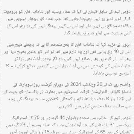
لے کر سامنے چلا جاتا تھا۔
قومی ٹیم کے سابق کپتان نے کہا کہ عماد وسیم اور شاداب خان کو پروموٹ
کرکے اوپر نمبر پر نہیں بھیجنا چاہیے تھا، جب عماد کو پچھلے میچوں میں
باقاعدہ مواقع ہی نہیں ملے اور اس نے کہیں بیٹنگ نہیں کی تو پھر اس کو
کس حیثیت سے اوپر نمبر پر بھیجا گیا۔
انہوں نے مزید کہا کہ شاداب خان کا پھر سمجھ آتا ہے کہ پچھلے میچ میں
اس نے 40 رنز بنالیے تھے اور وہ فارم میں تھا تو اس کو جلدی بھیج دیا اور
پھر اس نے گیندیں بھی ضائع نہیں کیں، وہ اگر جلدی آؤٹ بھی ہوا تو
شارٹ مارنے کی کوشش میں ہی آؤٹ ہوا، اس نے گیندیں ضائع کرکے ٹیم کا
ایوریج تو نہیں بڑھایا۔
واضح رہے کہ ٹی20 ورلڈکپ 2024 کے دوران گزشتہ روز نیویارک کے
ناساؤ کاؤنٹی انٹرنیشنل کرکٹ اسٹیڈیم میں بھارت نے پاکستان کو جیت کے
لیے 120 رنز کا ہدف دیا تھا، تاہم پاکستانی کھلاڑی سست بیٹنگ کی وجہ
سے مطلوبہ ہدف حاصل کرنے میں ناکام رہے۔
قومی ٹیم کی جانب سے محمد رضوان 44 گیندوں پر 70 کے اسٹرائیک
ریٹ سے 31 رنز بنانے کے بعد آؤٹ ہوئے، جب کہ عماد وسیم نے 23 گیندوں
کھیلنے کے بعد 65 کے اسٹرائیک ریٹ سے صرف 15 رنز بنائے اوروہ آخری