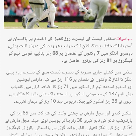
سیاسیات-
سڈنی ٹیسٹ کے تیسرے روز کھیل کے اختتام پر پاکستان نے
آسٹریلیا کیخلاف بیٹنگ لائن ایک مرتبہ پھر ریت کی دیوار ثابت ہوئی،
دوسری اننگز میں 7 وکٹوں کے نقصان پر 68 رنز بنالیے، قومی ٹیم کو
کینگروز پر 81 رنز کی برتری حاصل ہے۔
سڈنی میں کھیلے جارہے سیریز کے تیسرے ٹیسٹ میچ کے تیسرے روز پہلی
اننگز کا آغاز 2 وکٹوں کے نقصان پر 116 رنز سے کیا، مارنس لبوشین
اور اسٹیو اسمتھ ٹیم کے اسکور میں 71 رنز کا اضافہ کرنے میں کامیاب
ہوئے تاہم 187 کے مجموعی اسکور پر اسمتھ پاکستانی بالرز کا شکار بنے،
انہوں نے 38 رنز اسکور کیےجبکہ ٹریوس ہیڈ 10 رنز کے مہمان ٹھہرے۔
ایلکس کیری اور مچل مارش نے چھٹی وکٹ کی شراکت میں 85 رنز کی
پارٹنرشپ قائم کی تاہم کیری 38 رنز بناکر پویلین لوٹے جبکہ مچل مارش نے
54 کی رنز کی اننگز کھیلی۔ انکی وکٹ گرتے ہی پاکستانی بالرز نے کینگروز
کو سنبھلنے کا موقع بھی نہ دیا، نتھین لائن 5، جوش ہیزل ووڈ اور کپتان