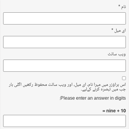
نام
*
ای میل
*
ویب‌ سائٹ
اس براؤزر میں میرا نام، ای میل، اور ویب سائٹ محفوظ رکھیں اگلی بار
جب میں تبصرہ کرنے کےلیے۔
Please enter an answer in digits:
10 + nine =