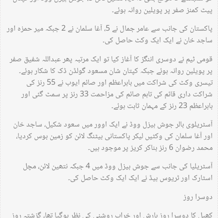
پیٹ کمنز صفر پر پویلین روانہ ہوئے۔
پاکستان کی جانب سے عامر جمال نے 5، آغا سلمان نے 2 جبکہ میر حمزہ اور
ساجد خان نے ایک ایک وکٹ حاصل کی۔
قومی ٹیم نے دوسری اننگز کا آغاز کیا تو ایک مرتبہ پھر عبداللہ شفیق صفر
پر پویلین روانہ ہوئے جبکہ کپتان شان مسعود گولڈن ڈک کا شکار ہوئے۔
تیسری وکٹ کی شراکت میں بابراعظم اور صائم ایوب نے 55 رنز کی
شراکت داری قائم کی تاہم صائم کی مزاحمت 33 رنز پر سمٹ گئی اور
بابراعظم 23 رنز کے مہمان ثابت ہوئے۔
آسٹریلوی بالر جوش ہیزل ووڈ نے ایک اوور میں سعود شکیل، ساجد خان
اور آغا سلمان کی وکٹیں لیکر پاکستانی بیٹنگ لائن کو زمین بوس کردیا،
محمد رضوان 6 رنز بناکر کریز پر موجود ہیں۔
آسٹریلیا کی جانب سے جوش ہیزل ووڈ میں 4 جبکہ نتھین لائن، مچل
اسٹارک اور ٹریوس ہیڈ نے ایک ایک وکٹ حاصل کی۔
دوسرا روز
کھیل کا دوسرا روز بارش اور خراب روشنی کی نظر ہوگیا تھا، گزشتہ روز