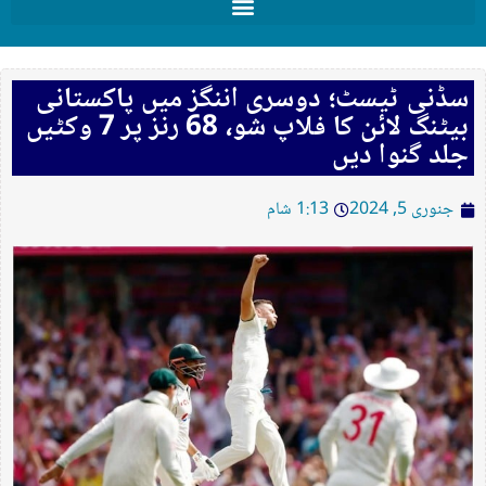
سڈنی ٹیسٹ؛ دوسری اننگز میں پاکستانی
بیٹنگ لائن کا فلاپ شو، 68 رنز پر 7 وکٹیں
جلد گنوا دیں
جنوری 5, 2024
1:13 شام