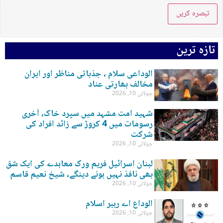
تازہ ترین
الوداعی سلام ، جذباتی مناظر اور ایران
مخالف بھارتی عناد
جولائی 10, 2026
شہید امت مشہد میں سپرد خاک، آخری
رسومات میں 4 کروڑ سے زائد افراد کی
شرکت
جولائی 10, 2026
لبنان اسرائیل فریم ورک معاہدے کی ایک شق
بھی نافذ نہیں ہونے دینگے، شیخ نعیم قاسم
جولائی 10, 2026
الوداع اے رہبر اسلام
جولائی 10, 2026