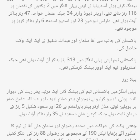
بیٹنگ کرتے ہوئے آسٹریلیا نے اپنی پہلی اننگز میں 2 وکٹوں کے نقصان پر
116 رنز بنائے تھے۔ اوپنر ڈیوڈ وارنر 34 جبکہ عثمان خواجہ 47 رنز بناکر
آؤٹ ہوئے تھے۔ مارنس لبوشین 23 اور اسٹیو اسمتھ 6 رنز بناکر کریز پر
موجود تھے۔
پاکستان کی جانب سے آغا سلمان اور عبداللہ شفیق نے ایک ایک وکٹ
حاصل کی۔
پاکستانی ٹیم اپنی پہلی اننگز میں 313 رنز بناکر آل آؤٹ ہوئی تھی جبکہ
آسٹریلوی ٹیم ایک اوور بیٹنگ کرسکی تھی۔
پہلا روز
پہلی اننگز میں پاکستانی ٹیم کی بیٹنگ لائن ایک مرتبہ پھر ریت کی دیوار
ثابت ہوئی، ڈیبیو کرنیوالے نوجوان بیٹر صائم ایوب اور عبداللہ شفیق صفر
پر پویلین لوٹے۔ مڈل آرڈر بیٹر بابراعظم نے 26 اور سعود شکیل 5 رنز کے
مہمان ثابت ہوئے جبکہ کپتان شان مسعود نے 35 رنز بناکر آؤٹ ہوئے۔
چھٹی وکٹ کی شراکت میں محمد رضوان اور سلمان علی آغا نے ٹیم کا
اسکور آگے بڑھایا لیکن 190 کے مجموعے پر رضوان 88 رنز کی اننگز کھیل