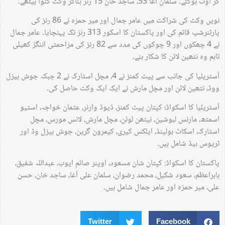
کر آؤٹ ہوگئے۔ سلمان آغا 53، ساجد خان 15 رنز بناکر وکٹ گنوا بیٹھے۔
نویں وکٹ کی شراکت میں عامر جمال اور میر حمزہ نے 86 رنز کی
پارٹنرشپ قائم کی اور پاکستان کا اسکور 313 رنز تک پہنچایا۔ عامر جمال
نے 4 چھکوں اور 9 چوکوں کی مدد سے 82 رنز کی مزاحمتی اننگز کھیلی
تاہم وہ نتھین لائن کا شکار بنے۔
آسٹریلیا کی جانب سے پیٹ کمنز نے 4، مچل اسٹارک نے 2 جبکہ جوش ہیزل
ووڈ، نتھین لائن اور مچل مارش نے ایک ایک وکٹ حاصل کی۔
آسٹریلیا کا اسکواڈ؛ کپتان پیٹ کمنز، ڈیوڈ وارنر، عثمان خواجہ، اسٹیو
اسمتھ، مارنس لبوشین، نیتھن لوئن، مچل مارش، لانس مورس، مچل
اسٹارک، اسکاٹ بولینڈ، ایلکس کیری، کیمرون گرین، جوش ہیزل وڈ اور
ٹریوس ہیڈ شامل ہیں۔
پاکستان کا اسکواڈ: کپتان شان مسعود، اوپنر صائم ایوب، عبداللہ شفیق،
بابراعظم، سعود شکیل، محمد رضوان، سلمان علی آغا، ساجد خان، حسن
علی، میر حمزہ اور عامر جمال شامل ہیں۔
Twitter
Facebook