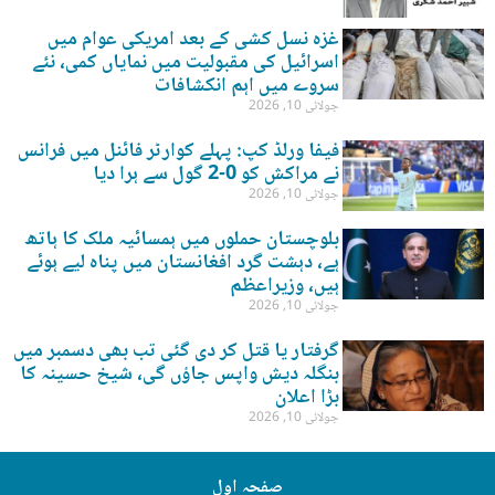
غزہ نسل کشی کے بعد امریکی عوام میں
اسرائیل کی مقبولیت میں نمایاں کمی، نئے
سروے میں اہم انکشافات
جولائی 10, 2026
فیفا ورلڈ کپ: پہلے کوارٹر فائنل میں فرانس
نے مراکش کو 0-2 گول سے ہرا دیا
جولائی 10, 2026
بلوچستان حملوں میں ہمسائیہ ملک کا ہاتھ
ہے، دہشت گرد افغانستان میں پناہ لیے ہوئے
ہیں، وزیراعظم
جولائی 10, 2026
گرفتار یا قتل کر دی گئی تب بھی دسمبر میں
بنگلہ دیش واپس جاؤں گی، شیخ حسینہ کا
بڑا اعلان
جولائی 10, 2026
صفحہ اول