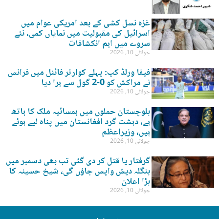
غزہ نسل کشی کے بعد امریکی عوام میں
اسرائیل کی مقبولیت میں نمایاں کمی، نئے
سروے میں اہم انکشافات
جولائی 10, 2026
فیفا ورلڈ کپ: پہلے کوارٹر فائنل میں فرانس
نے مراکش کو 0-2 گول سے ہرا دیا
جولائی 10, 2026
بلوچستان حملوں میں ہمسائیہ ملک کا ہاتھ
ہے، دہشت گرد افغانستان میں پناہ لیے ہوئے
ہیں، وزیراعظم
جولائی 10, 2026
گرفتار یا قتل کر دی گئی تب بھی دسمبر میں
بنگلہ دیش واپس جاؤں گی، شیخ حسینہ کا
بڑا اعلان
جولائی 10, 2026