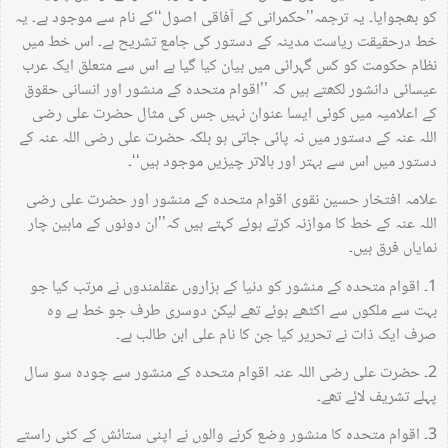
کو بھجوایا۔ یہ ترجمہ’’حکمرانی کے آفاقی اصول‘‘کے نام سے موجود ہے۔ یہ
خط درحقیقت ریاست مدینہ کے دستور کی جامع تشریح ہے۔ اس خط میں
نظام حکومت کو کس گہرائی میں بیان کیا گیا ہے اس سے متعلق ایک عرب
عیسائی دانشور لکھتے ہیں کہ ’’اقوام متحدہ کے منشور اور انسانی حقوق
کے اعلامیہ میں کوئی ایسا عنوان نہیں جس کی مثال حضرت علی رضی
اللہ عنہ کے دستور میں نہ پائی جاتی ہو بلکہ حضرت علی رضی اللہ عنہ کے
دستور میں اس سے بہتر اور بالاتر چیزیں موجود ہیں‘‘۔
علامہ افتخار حسین نقوی اقوام متحدہ کے منشور اور حضرت علی رضی
اللہ عنہ کے خط کا موازنہ کرتے ہوئے کہتے ہیں کہ’’ان دونوں کے مابین چار
نمایاں فرق ہیں۔
1۔ اقوام متحدہ کے منشور کو دنیا کے ہزاروں عقلمندوں نے مرتب کیا جو
بہت سے ملکوں سے اکٹھے ہوئے تھے لیکن دوسری طرف جو خط ہے وہ
صرف ایک ذات نے تحریر کیا جن کا نام علی ابن طالب ہے۔
2۔ حضرت علی رضی اللہ عنہ اقوام متحدہ کے منشور سے چودہ سو سال
پہلے تشریف لائے تھے۔
3۔ اقوام متحدہ کا منشور وضع کرنے والوں نے اپنی ستائش کے کئی راستے