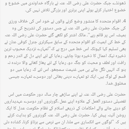
ڈھونڈے جبکہ حضرت علی رضی اللہ عنہ نے بارگاہ خداوندی میں خشوع و
خضوع اختیار کرتے ہوئے اپنی برتری اور بزرگی تلاش نہیں کی۔
4۔ اقوام متحدہ کا منشور وضع کرنے والوں نے خود اس کی خلاف ورزی
کی جبکہ حضرت علی رضی اللہ عنہ نے جس دستور کی تشریح کی وہ
ہمیشہ اس پر قائم رہے‘‘۔ مالک اشتر کو لکھے گئے حضرت علی رضی اللہ عنہ
کے خط کی اہمیت کو اقوام متحدہ کے سابق سیکرٹری جنرل کوفی عنان نے
بھی تسلیم کیا کیونکہ اس خط میں درج ہے کہ’’تمہارے نزدیک محبوب ترین
ذخیرہ نیک اعمال کا ذخیرہ ہونا چاہئے۔ رعایا کے لئے اپنے دل کے اندر رحم و
رافت اور لطف و محبت کو جگہ دو، رعایا کے لئے پھاڑ کھانے والا درندہ نہ
بنو کہ انہیں نگل جانے ہی میں غنیمت سمجھو۔ اس لئے کہ رعایا میں دو
قسم کے لوگ ہیں۔ ایک تو تمہارے دینی بھائی اور دوسرے تمہارے جیسی
مخلوق ِخدا۔
حضرت علی رضی اللہ عنہ نے اپنے ساڑھے چار سالہ دور حکومت میں اس
تفصیلی دستور العمل کے علاوہ اپنے عمل ،گورنروں اور دوسرے عہدیداروں
کو دیئے جانے والے احکامات کے ذریعے اسلام کے نظام حکومت عدل کا ایک
روشن آئینہ پیش کیا۔ حضرت علی رضی اللہ عنہ گورنروں کو ہدایت کرتے
ہیں کہ ’’لوگوں سے انکساری سے ملنا، ان سے نرمی سے برتاؤ کرنا، کشادہ دلی