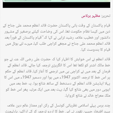
تحریر:
مظہر برلاس
قیام پاکستان کے وقت بانی پاکستان حضرت قائد اعظم محمد علی جناح کے
ذہن میں کیسا نظام حکومت تھا، اس کی وضاحت کیلئے برصغیر کے مشہور
دانشور اور خطیب علامہ رشید ترابی نے کہا کہ’’قیام پاکستان کے فوراً بعد
قائد اعظم محمد علی جناح نے مجھے کراچی طلب کیا، میرے لئے ہوٹل میں
قیام کا بندوست کیا۔
قائد اعظم نے اس خواہش کا اظہار کیا کہ حضرت علی رضی اللہ عنہ نے جو
خط مالک اشتر کو لکھا تھا اس کا انگریزی ترجمہ کیا جائے۔ قائد اعظم کے
فرمان کے بعد میں نے کراچی ہی میں ترجمے کا آغاز کیا، قائد اعظم کے حکم
پر اس خط کا ترجمہ اکتوبر 1947ء میں ہوا اور دسمبر 1947ء میں اس کا
پہلا ایڈیشن قائد اعظم کے دستخط کے ساتھ شائع ہوا۔ یہ خط بعد میں
ایوبی دور میں بھی شائع کیا گیا، بہت بعد میں ایک مرتبہ پھر اس خط کو
ملک معراج خالد نے شائع کروایا۔
چند برس پہلے اسلامی نظریاتی کونسل کے رکن اور ممتاز عالم دین علامہ
سید افتخار حسین نقوی نے اس خط کا اردو ترجمہ کر کے اراکین پارلیمنٹ