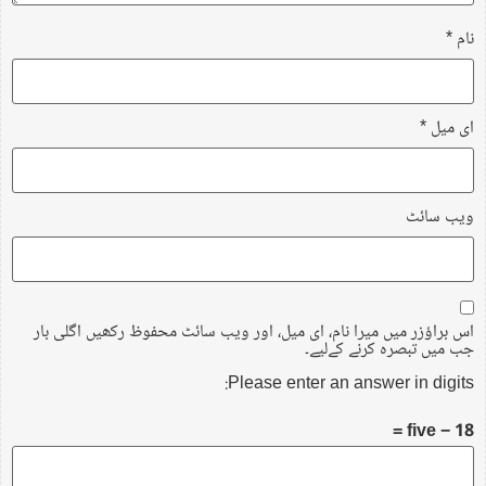
نام
*
ای میل
*
ویب‌ سائٹ
اس براؤزر میں میرا نام، ای میل، اور ویب سائٹ محفوظ رکھیں اگلی بار
جب میں تبصرہ کرنے کےلیے۔
Please enter an answer in digits:
18 − five =