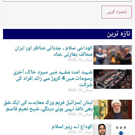
تازہ ترین
الوداعی سلام ، جذباتی مناظر اور ایران
مخالف بھارتی عناد
جولائی 10, 2026
شہید امت مشہد میں سپرد خاک، آخری
رسومات میں 4 کروڑ سے زائد افراد کی
شرکت
جولائی 10, 2026
لبنان اسرائیل فریم ورک معاہدے کی ایک شق
بھی نافذ نہیں ہونے دینگے، شیخ نعیم قاسم
جولائی 10, 2026
الوداع اے رہبر اسلام
جولائی 10, 2026