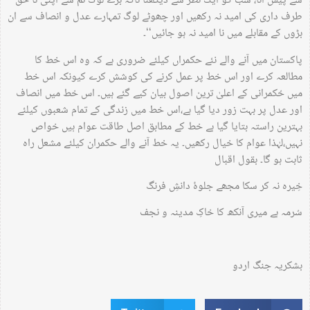
سے پیش آنا، سب کو ایک نظر سے دیکھنا تاکہ بڑے لوگ تم سے اپنی نا حق
طرف داری کی امید نہ رکھیں اور چھوٹے لوگ تمہارے عدل و انصاف سے ان
بڑوں کے مقابلے میں نا امید نہ ہو جائیں‘‘۔
پاکستان میں آنے والے نئے حکمراں کیلئے ضروری ہے کہ وہ اس خط کا
مطالعہ کرے اور اس خط پر عمل کرنے کی کوشش کرے کیونکہ اس خط
میں حُکمرانی کے اعلیٰ ترین اصول بیان کیے گئے ہیں۔ اس خط میں انصاف
اور عدل پر بہت زور دیا گیا ہے،اس خط میں زندگی کے تمام شعبوں کیلئے
بہترین راستہ بتایا گیا ہے خط کے مطابق اصل طاقت عوام ہیں خواص
نہیں،لہٰذا عوام کا خیال رکھیں۔ یہ خط آنے والے حکمران کیلئے مشعل راہ
ثابت ہو گا۔ بقول اقبال
خِیرہ نہ کر سکا مجھے جلوۂ دانشِ فرنگ
سُرمہ ہے میری آنکھ کا خاکِ مدینہ و نجف
بشکریہ جنگ اردو