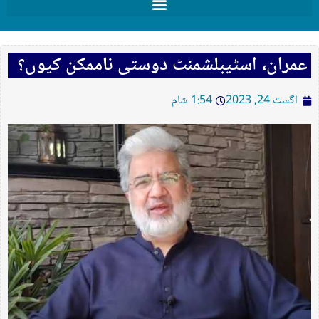
عمران، اسٹیبلشمنٹ دوستی ناممکن کیوں؟
اگست 24, 2023
1:54 شام