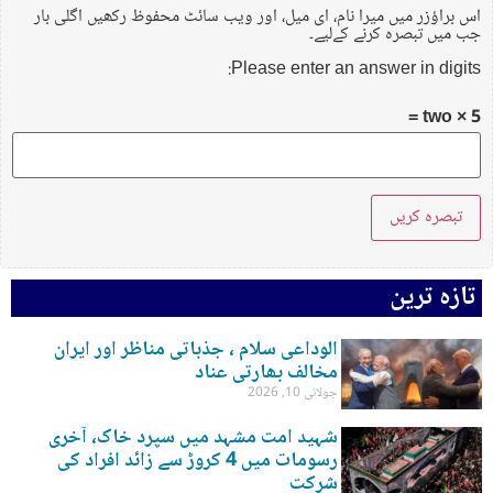
اس براؤزر میں میرا نام، ای میل، اور ویب سائٹ محفوظ رکھیں اگلی بار
جب میں تبصرہ کرنے کےلیے۔
Please enter an answer in digits:
two × 5 =
تازہ ترین
الوداعی سلام ، جذباتی مناظر اور ایران
مخالف بھارتی عناد
جولائی 10, 2026
شہید امت مشہد میں سپرد خاک، آخری
رسومات میں 4 کروڑ سے زائد افراد کی
شرکت