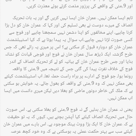
اور 9؍مئی کے واقعے کی پرزور مذمت کرتے ہوئے معذرت کریں۔
تاہم ایسا ممکن نہیں۔ عمران خان ایسا نہیں کریں گے اور یہ بات تحریک
انصاف کے میرے دوست نے بھی تسلیم کی اور کہا کہ عمران خان کو دل بڑا
کرنا چاہیے، اپنے مخالفوں کو اپنا دشمن نہیں سمجھنا چاہیے اور فوج سے
کسی صورت لڑنا نہیں چاہیے۔اب سوال یہ پیدا ہوتا ہے کہ کیا اسٹیبلشمنٹ
عمران خان کو دوبارہ قبول کر سکتی ہے؟ اس پر میری یہ رائے تھی کہ جس
طرح گزشتہ ایک ڈیڑھ سال عمران خان نے فوج اور فوجی قیادت کو نشانہ
بنایا اور جس طرح عمران خان کے بیانیہ کو لے کر تحریک انصاف کے اندر
فوج کے خلاف نفرت پیدا کی گئی جس کے نتیجہ میں 9؍مئی کا واقعہ
رونما ہوا، جو فوج کے ادارے پر براہ راست حملہ تھا، اب اسٹیبلشمنٹ کیلئے
بھی ممکن نہیں کہ وہ 9؍مئی کے واقعہ کو بھول جائے۔ یہ خواہش ہو سکتی
ہے کہ ملک کی خاطر دونوں ماضی کو بھلا دیں لیکن میری دانست میں ایسا
اب ممکن نہیں۔
یعنی نہ عمران خان بدلیں گے نہ فوج 9؍مئی کو بھلا سکتی ہے۔ اس صورت
حال میں تحریک انصاف کیلئے کیا آپشن بچتے ہیں، کیوں کہ یہ تو حقیقت
ہے کہ عمران خان کا ایک بڑا ووٹ بینک موجود ہے۔ اس بارے میں عمران خان
کیلئے سب سے بہتر حکمت عملی یہ ہوسکتی ہے کہ وہ خود کچھ عرصہ