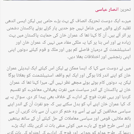
تحریر:
انصار عباسی
میرے ایک دوست تحریک انصاف کے بہت بڑے حامی ہیں لیکن ایسی اندھی
تقلید کرنے والوں میں شامل نہیں جو حدیں پار کرتے ہوئے پاکستان دشمنی
پر اتر آتے ہیں۔ اُن کا کہنا تھا کہ عمران خان کی حمایت پاکستان میں بہت
زیادہ ہے اور اس بنا پر کیا یہ ملکی مفاد میں نہیں کہ عمران خان اور
اسٹیبلشمنٹ کے درمیان فاصلے کم ہوں اور ملک و قوم کیلئے دونوں اپنی
اپنی رنجشیں اور اختلافات بھلا دیں۔
میں نے دوست سے کہا کہ ایسا ممکن ہے لیکن اس کیلئے ایک تبدیلی عمران
خان کو اپنے اندر لانا ہوگی اور ایک اہم واقعہ اسٹیبلشمنٹ کو بھلانا ہوگا
لیکن یہ دونوں کام ہوتے ہوئے مجھے نظر نہیں آتے۔ میرا کہنا تھا کہ عمران
خان نے پاکستان کے اندر سیاست میں نفرت پھیلائی، معاشرے کو تقسیم
کردیا اور یہی نفرت فوج کے ادارے کے خلاف بھی پیدا کر دی۔ سوال یہ ہے
کہ کیا عمران خان اپنے آپ کو بدل سکتے ہیں کہ جو نفرت اُن کے اندر اپنے
سیاسی مخالفین کے لیے ہے اُسے وہ ختم کر دیں، اُن سے بات کریں، اُن سے
ہاتھ ملائیں، قومی اور سیاسی معاملات کے حل کیلئے اُن کے ساتھ بیٹھیں
اور اسی طرح فوج کے بارے میں کوئی منفی بات نہ کریں بلکہ ایک بڑے
رہنما کی طرح عوام کو جوڑیں اور فوج کے ادارے کے احترام کی بات کریں