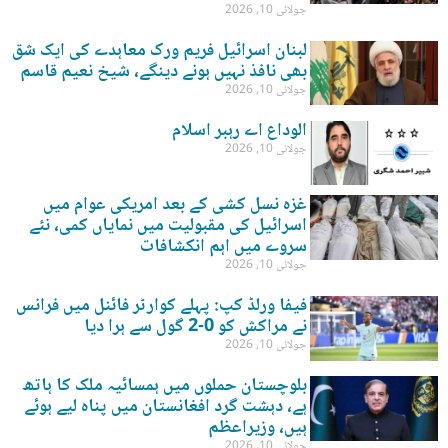
جولائی 10, 2026
لبنان اسرائیل فریم ورک معاہدے کی ایک شق
بھی نافذ نہیں ہونے دینگے، شیخ نعیم قاسم
جولائی 10, 2026
الوداع اے رہبر اسلام
جولائی 10, 2026
غزہ نسل کشی کے بعد امریکی عوام میں
اسرائیل کی مقبولیت میں نمایاں کمی، نئے
سروے میں اہم انکشافات
جولائی 10, 2026
فیفا ورلڈ کپ: پہلے کوارٹر فائنل میں فرانس
نے مراکش کو 0-2 گول سے ہرا دیا
جولائی 10, 2026
بلوچستان حملوں میں ہمسائیہ ملک کا ہاتھ
ہے، دہشت گرد افغانستان میں پناہ لیے ہوئے
ہیں، وزیراعظم
جولائی 10, 2026