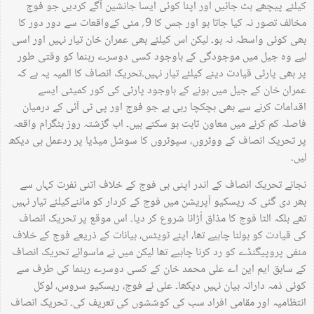
کیلئے پیچھے ہٹ جائیں اور اپنا کوئی ایسا جانشین آگے کردیں جو فوج
مخالف تصور نہ کیا جاتا ہو اور جس کا 9؍ مئی کےواقعات سے دور دور کا
بھی کوئی واسطہ نہ ہو۔ لیکن اس کیلئے بھی عمران خان تیار نہیں اور اسی
لیے وہ جیل میں موجودگی کے باوجود کسی دوسرے رہنما کو وقتی طور
پر بھی پارٹی قیادت دینے کیلئے تیار نہیں۔تحریک انصاف کا المیہ یہ ہے کہ
عمران خان کے جیل میں ہونے کے باوجود پارٹی کی کور کمیٹی ایسے
اقدامات کرنے سے بھی ہچکچا رہی ہے جو فوج اور پی ٹی آئی کے درمیان
فاصلہ کم کرنے میں معاون ثابت ہو سکتے ہیں۔ اب گزشتہ روز بٹگرام واقعہ
پر تحریک انصاف کے ووٹروں، سپوٹروں کا سوشل میڈیا پر ردعمل ہی دیکھ
لیں۔
نجانے تحریک انصاف کے اندر اپنی ہی فوج کے خلاف اتنی نفرت کہاں سے
بھر دی گئی کہ ریسکیو آپریشن میں فوج کے کردار کو ماننےکیلئے تیار نہیں
تھے بلکہ الٹا فوج کا مذاق اُڑانا شروع کر دیا۔ اس موقع پر تحریک انصاف
کی قیادت کو بولنا چاہیے تھا، اپنے ٹویٹس، بیانات کے ذریعے فوج کے خلاف
منفی پروپیگنڈے کو رد کرنا چاہیے تھا لیکن میں نے ماسوائے تحریک انصاف
کے سابق ایم این اے علی محمد خان کے کسی دوسرے رہنما کی طرف سے
کوئی ذمہ دارانہ بیان نہیں دیکھا۔ علی نے فوج، ریسکیو سروس، لوکل
انتظامیہ اور مقامی افراد سب کی کوششوں کی تعریف کی۔ تحریک انصاف