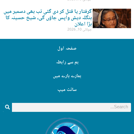
گرفتار یا قتل کر دی گئی تب بھی دسمبر میں
بنگلہ دیش واپس جاؤں گی، شیخ حسینہ کا
بڑا اعلان
جولائی 10, 2026
صفحہ اول
ہم سے رابطہ
ہمارے بارے میں
سائٹ میپ