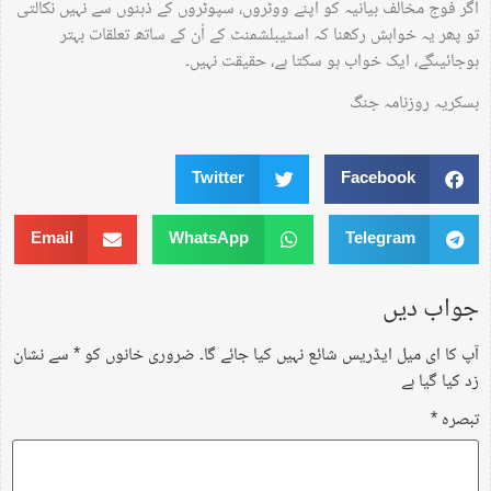
اگر فوج مخالف بیانیہ کو اپنے ووٹروں، سپوٹروں کے ذہنوں سے نہیں نکالتی
تو پھر یہ خواہش رکھنا کہ اسٹیبلشمنٹ کے اُن کے ساتھ تعلقات بہتر
ہوجائیںگے، ایک خواب ہو سکتا ہے، حقیقت نہیں۔
بسکریہ روزنامہ جنگ
Twitter
Facebook
Email
WhatsApp
Telegram
جواب دیں
آپ کا ای میل ایڈریس شائع نہیں کیا جائے گا۔
ضروری خانوں کو
*
سے نشان
زد کیا گیا ہے
تبصرہ
*