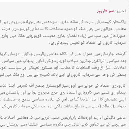
تحریر:
عمر فاروق
پاکستان کومشرقی سرحدکے ساتھ مغربی سرحدسے بھی چیلنجزدرپیش ہیں اس 
معاشی حوالوں سے بھی ملک کوشدید مشکلات کا سامنا ہے۔اوردوسری طرف دہ
صورتحال میں سب سے زیادہ نقصان ہماری معیشت کوہورہاہے ،ملک میں جاری
سرمایہ کاروں کے اعتماد کو ٹھیس پہنچائی ہے۔
گزشتہ چارسال میں عمران خان کی ناکام معاشی پالیسی ونااہلی ،دوسال کرو
بعد سیاسی افراتفری ،بدترین سیلاب اوربارشوںکی تباہی ،پنچاب میں سیاس
اعلانات ، قبل از وقت انتخابات کا مطالبہ، اہم عسکری تعیناتی پر سیاست، خون
بندش کی وجہ سے سرمایہ کاروں نے اپنے ہاتھ کھینچ لیے ہیں اور ملک میں نئی 
کاروباری اعتماد کے حوالے سے اوورسیز انویسٹرز چیمبر آف کامرس اینڈ انڈسٹ
پیداواری شعبے میں کاروباری اعتماد بری طرح مجروح ہوا ہے اور پاکستان می
اپنی تشویش کا اظہار کردیا گیا ہے۔ اس کے علاوہ سیاسی سطح پر معیشت کے 
دیوالیہ(ڈیفالٹ) ہونے سے متعلق بیانات ملکی اور غیر ملکی سرمایہ کاروں کے 
عالمی مالیاتی ادارے اورممالک باربارہمیں متنبہ کررہے ہیں کہ معاشی اصلاحا
سے بچنے کے لیے تعاون کرنے کوتیارہیں مگروہ سیاسی خلفشا رسے پریشان ہی