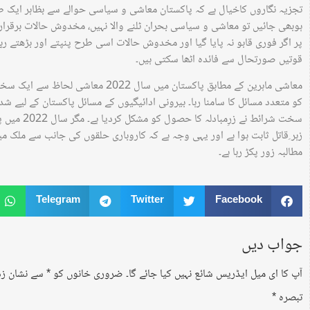
تجزیہ نگاروں کاخیال ہے کہ پاکستان معاشی و سیاسی حوالے سے بظاہر ایک طو
ہوبھی جائیں تو معاشی و سیاسی بحران ٹلنے والا نہیں، مخدوش حالات برقرار
پر اگر فوری قابو نہ پایا گیا اور مخدوش حالات اسی طرح پنپتے اور بڑھتے رہ
قوتیں صورتحال سے فائدہ اٹھا سکتی ہیں۔
معاشی ماہرین کے مطابق پاکستان میں سال
کو متعدد مسائل کا سامنا رہا۔ بیرونی ادائیگیوں کے مسائل پاکستان کے لیے شدی
سخت شرائط نے
زہر ِقاتل ثابت ہوا ہے اور یہی وجہ ہے کہ کاروباری حلقوں کی جانب سے ملک می
مطالبہ زور پکڑ رہا ہے۔
Telegram
Twitter
Facebook
جواب دیں
آپ کا ای میل ایڈریس شائع نہیں کیا جائے گا۔
ضروری خانوں کو
*
سے نشان زد 
تبصرہ
*