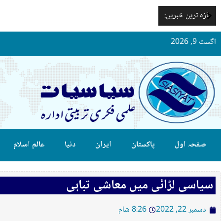
تازہ ترین خبریں:
اگست 9, 2026
صفحہ اول
پاکستان
ایران
دنیا
عالم اسلام
سیاسی لڑائی میں معاشی تباہی
دسمبر 22, 2022
8:26 شام