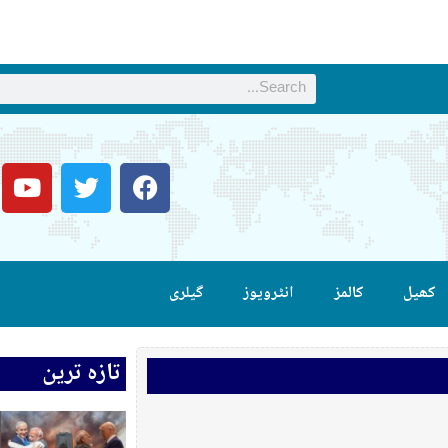
کھیل
کالمز
انٹرویوز
گیلری
تازہ ترین