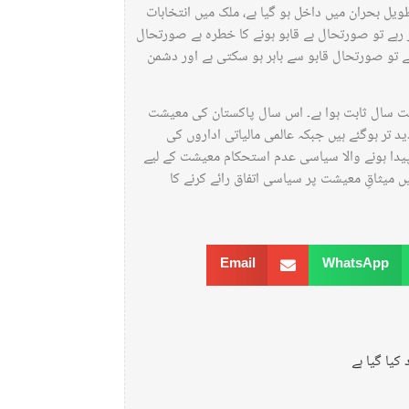
یل بحران میں داخل ہو گیا ہے، ملک میں انتخابات
 رہے تو صورتحال بے قابو ہونے کا خطرہ ہے صورتحال
ے تو صورتحال قابو سے باہر ہو سکتی ہے اور دشمن
 2022 معاشی لحاظ سے ایک سخت سال ثابت ہوا ہے۔ اس سال پاکستان کی معیشت
د تر ہوگئے ہیں جبکہ عالمی مالیاتی اداروں کی
 زرِمبادلہ کا حصول کو مشکل کردیا ہے۔ مگر سال 2022 میں پیدا ہونے والا سیاسی عدم استحکام معیشت کے لیے
ں میثاقِ معیشت پر سیاسی اتفاق رائے کرنے کا
Email
WhatsApp
کیا گیا ہے