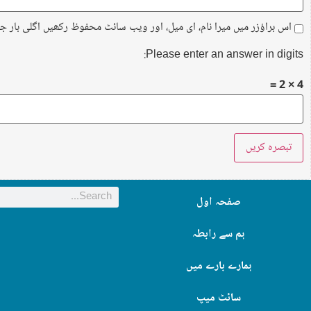
اس براؤزر میں میرا نام، ای میل، اور ویب سائٹ محفوظ رکھیں اگلی بار ج
Please enter an answer in digits:
4 × 2 =
صفحہ اول
ہم سے رابطہ
ہمارے بارے میں
سائٹ میپ