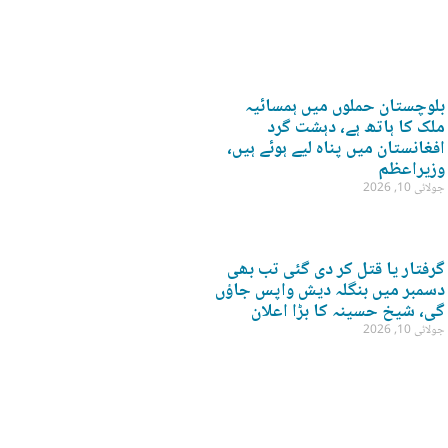
بلوچستان حملوں میں ہمسائیہ
ملک کا ہاتھ ہے، دہشت گرد
افغانستان میں پناہ لیے ہوئے ہیں،
وزیراعظم
جولائی 10, 2026
گرفتار یا قتل کر دی گئی تب بھی
دسمبر میں بنگلہ دیش واپس جاؤں
گی، شیخ حسینہ کا بڑا اعلان
جولائی 10, 2026