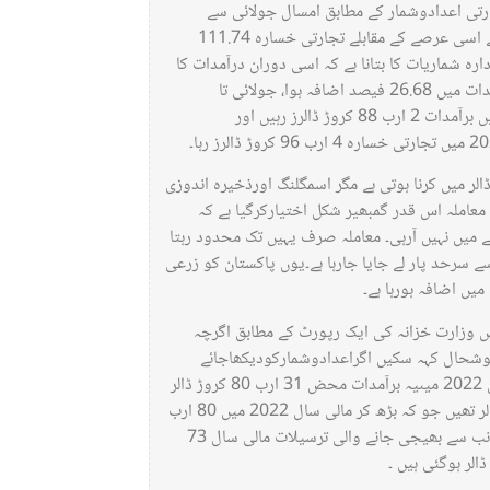
ارتی اعدادوشمار کے مطابق امسال جولائی سے
نومبرتک تجارتی خسارہ 20 ارب 59 کروڑ ڈالرزتک پہنچ گیاہے ، گزشتہ برس کے اسی عرصے کے مقابلے تجارتی خسارہ 111.74
ر تک برآمدات 12 ارب 34 کروڑ ڈالرز رہیں۔ادارہ شماریات کا بتانا ہے کہ اسی دوران درآمدات کا
حجم 32 ارب 93 کروڑ ڈالرز رہا جب کہ 5 ماہ میں گزشتہ برس کے مقابلے برآمدات میں 26.68 فیصد اضافہ ہوا، جولائی تا
نومبرگزشتہ برس کے مقابلے میں درآمدات 69.17 فیصد بڑھیں۔نومبر 2021 میں برآمدات 2 ارب 88 کروڑ ڈالرز رہیں اور
لر میں کرنا ہوتی ہے مگر اسمگلنگ اورذخیرہ اندوزی
معاملہ اس قدر گمبھیر شکل اختیارکرگیا ہے کہ
 میں نہیں آرہی۔ معاملہ صرف یہیں تک محدود رہتا
 سرحد پار لے جایا جارہا ہے۔یوں پاکستان کو زرعی
یں اضافہ ہورہا ہے۔
یں وزارت خزانہ کی ایک رپورٹ کے مطابق اگرچہ
خوشحال کہہ سکیں اگراعدادوشمارکودیکھاجائے
توبرآمدات مالی سال 1950 میں میں 16 کروڑ 20 لاکھ ڈالر تھیں تو مالی سال 2022 میںیہ برآمدات محض 31 ارب 80 کروڑ ڈالر
تک پہنچی ہیں اسی طرح درآمدات مالی سال 1950 میں 27 کروڑ 60 لاکھ ڈالر تھیں جو کہ بڑھ کر مالی سال 2022 میں 80 ارب
20 کروڑ ڈالر تک پہنچ سکی ہیں ۔بیرون ملک کام کرنے والے پاکستانیوں کی جانب سے بھیجی جانے والی ترسیلات مالی سال 73