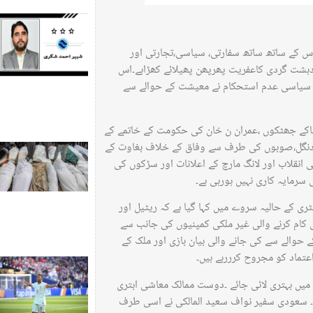
کے ساتھ ساتھ سفارتی، سیاسی،تجارتی اور
شت گردی کاعفریت پھرپھن پھیلائے کھڑاہے۔اس
 سیاسی عدم استحکام نے معیشت کے حوالے سے
ناکے جھٹکوں ،عمران ن خان کی حکومت کے خاتمے کے
ی دنگل،صوبوں کی طرف سے وفاق کے خلاف بغاوت کے
ی انقلاب اور لانگ مارچ کے اعلانات اور سڑکوں کی
سرمایہ کاری نہیں ہورہی ہے۔
ری کے حالیہ سروے میں کہا گیا ہے کہ ریٹیل اور
ں کام کرنے والی غیر ملکی کمپنیوں کی جانب سے
حوالے سے کی جانے والی بیان بازی اور ملک کے
اعتماد کو مجروح کرررہے ہیں۔
ت میں بہتری لائی جائے ۔دوست ممالک معاشی ابتری
ں۔ سعودی سفیر نواف سعید المالکی نے اسی طرف