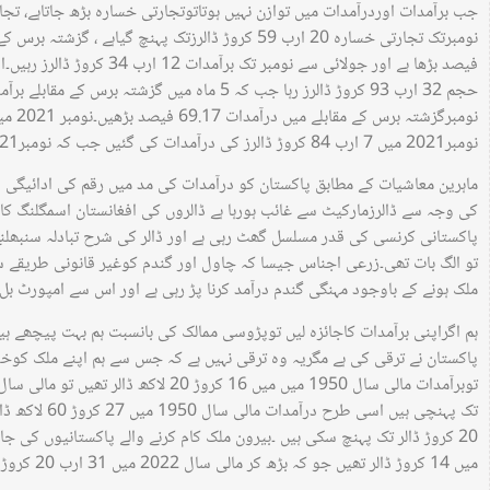
جب برآمدات اوردرآمدات میں توازن نہیں ہوتاتوتجارتی خسارہ بڑھ جاتاہے، تج
فیصد بڑھا ہے اور جولائی سے نومب
نومبر2021 میں 7 ارب 84 کروڑ ڈالرز کی درآمدات کی گئیں جب کہ نومبر2021 میں تجارتی خسارہ 4 ارب 96 کروڑ ڈالرز رہا۔
ماہرین معاشیات کے مطابق پاکستان کو درآمدات کی مد میں رقم کی ادائیگی ڈا
کی وجہ سے ڈالرزمارکیٹ سے غائب ہورہا ہے ڈالروں کی افغانستان اسمگلنگ کا 
پاکستانی کرنسی کی قدر مسلسل گھٹ رہی ہے اور ڈالر کی شرح تبادلہ سنبھلنے
تو الگ بات تھی۔زرعی اجناس جیسا کہ چاول اور گندم کوغیر قانونی طریقے سے
ملک ہونے کے باوجود مہنگی گندم درآمد کرنا پڑ رہی ہے اور اس سے امپورٹ بل م
ہم اگراپنی برآمدات کاجائزہ لیں توپڑوسی ممالک کی بانسبت ہم بہت پیچھے ہ
پاکستان نے ترقی کی ہے مگریہ وہ ترقی نہیں ہے کہ جس سے ہم اپنے ملک کو
میں 14 کروڑ ڈالر تھیں جو کہ بڑھ کر مالی سال 2022 میں 31 ارب 20 کروڑ ڈالر ہوگئی ہیں ۔