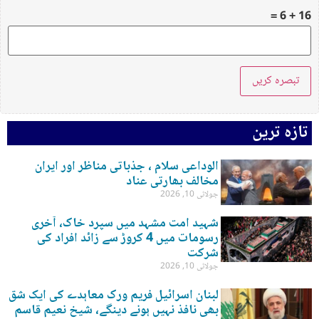
16 + 6 =
تازہ ترین
الوداعی سلام ، جذباتی مناظر اور ایران
مخالف بھارتی عناد
جولائی 10, 2026
شہید امت مشہد میں سپرد خاک، آخری
رسومات میں 4 کروڑ سے زائد افراد کی
شرکت
جولائی 10, 2026
لبنان اسرائیل فریم ورک معاہدے کی ایک شق
بھی نافذ نہیں ہونے دینگے، شیخ نعیم قاسم