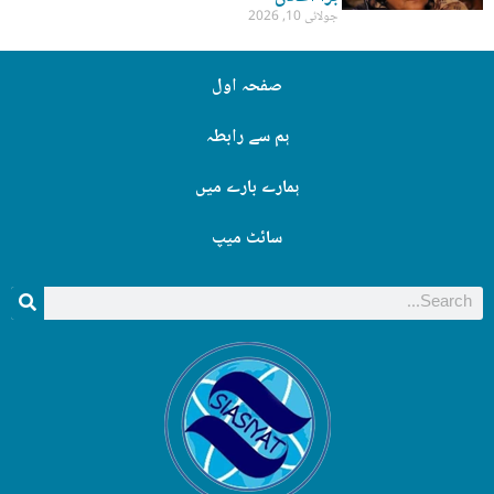
جولائی 10, 2026
صفحہ اول
ہم سے رابطہ
ہمارے بارے میں
سائٹ میپ