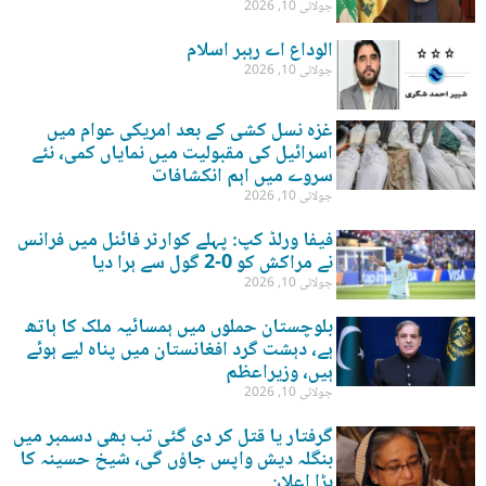
جولائی 10, 2026
الوداع اے رہبر اسلام
جولائی 10, 2026
غزہ نسل کشی کے بعد امریکی عوام میں
اسرائیل کی مقبولیت میں نمایاں کمی، نئے
سروے میں اہم انکشافات
جولائی 10, 2026
فیفا ورلڈ کپ: پہلے کوارٹر فائنل میں فرانس
نے مراکش کو 0-2 گول سے ہرا دیا
جولائی 10, 2026
بلوچستان حملوں میں ہمسائیہ ملک کا ہاتھ
ہے، دہشت گرد افغانستان میں پناہ لیے ہوئے
ہیں، وزیراعظم
جولائی 10, 2026
گرفتار یا قتل کر دی گئی تب بھی دسمبر میں
بنگلہ دیش واپس جاؤں گی، شیخ حسینہ کا
بڑا اعلان