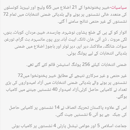
سیاسیات-
خیبر پختونخوا کے 21 اضلاع میں 65 ولیج اور نیبرہڈ کونسلوں
کی متعدد خالی نشستوں پر ہونے والے بلدیاتی ضمنی انتخابات میں تمام 72
نشستوں کے غیر حتمی نتائج سامنے آ گئے۔
اتوار کو کے پی کے ضلع پشاور، نوشہرہ، چارسدہ، خیبر، مردان، کوہاٹ، بنوں،
لکی مروت ، ڈی آئی خان، ٹانک، ایبٹ آباد، ہری پور، مانسہرہ، بٹ گرام، تورغر،
سوات، شانگلہ، مالاکنڈ، دیر اپر، دیر لوئر اور باجوڑ اضلاع میں ضمنی
بلدیاتی انتخابات کے لیے پولنگ ہوئی۔
ضمنی انتخابات کیلئے 256 پولنگ اسٹیشن قائم کئے گئے تھے۔
غیر حتمی و غیر سرکاری نتیجے کے مطابق خیبر پختونخوا میں72
نشستوں پر ہونے والے بلدیاتی ضمنی انتخابات میں آزاد امیدواروں کی بڑی
تعداد نے کامیابی حاصل کرلی،آزاد امیدوار 40 نشستیں جیتنے میں کامیاب
ہوگئے۔
اس کے علاوہ پاکستان تحریک انصاف نے 14 نشستوں پر کامیابی حاصل
کی جبکہ جے یو آئی 6 نشستیں جیت گئی۔
جماعت اسلامی 5 اور عوامی نیشنل پارٹی 4 نشستوں پر کامیاب ہوئی