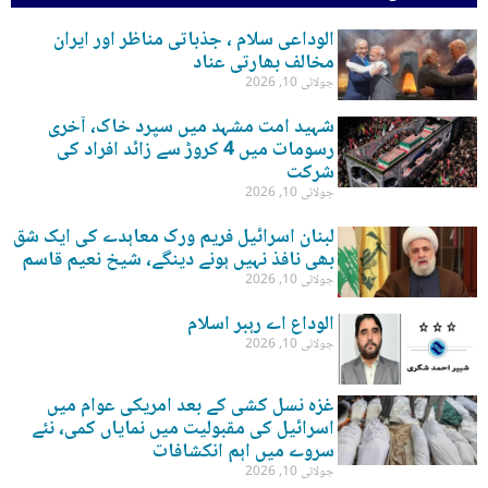
الوداعی سلام ، جذباتی مناظر اور ایران
مخالف بھارتی عناد
جولائی 10, 2026
شہید امت مشہد میں سپرد خاک، آخری
رسومات میں 4 کروڑ سے زائد افراد کی
شرکت
جولائی 10, 2026
لبنان اسرائیل فریم ورک معاہدے کی ایک شق
بھی نافذ نہیں ہونے دینگے، شیخ نعیم قاسم
جولائی 10, 2026
الوداع اے رہبر اسلام
جولائی 10, 2026
غزہ نسل کشی کے بعد امریکی عوام میں
اسرائیل کی مقبولیت میں نمایاں کمی، نئے
سروے میں اہم انکشافات
جولائی 10, 2026