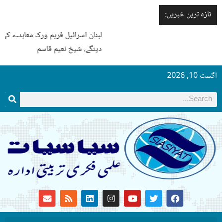
تازہ ترین خبریں:
لبنان اسرائیل فریم ورک معاہدے کی ایک شق بھی نافذ نہیں ہونے
دینگے، شیخ نعیم قاسم
اگست 10, 2026