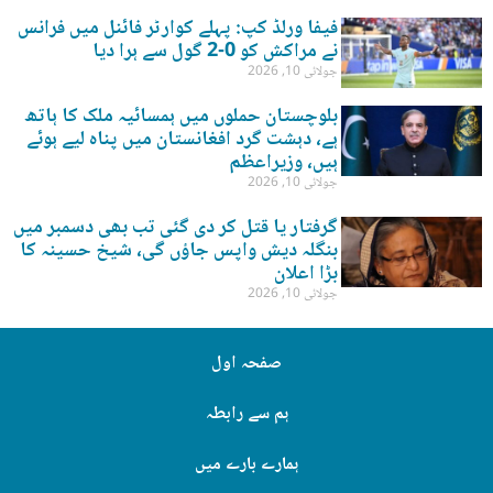
فیفا ورلڈ کپ: پہلے کوارٹر فائنل میں فرانس
نے مراکش کو 0-2 گول سے ہرا دیا
جولائی 10, 2026
بلوچستان حملوں میں ہمسائیہ ملک کا ہاتھ
ہے، دہشت گرد افغانستان میں پناہ لیے ہوئے
ہیں، وزیراعظم
جولائی 10, 2026
گرفتار یا قتل کر دی گئی تب بھی دسمبر میں
بنگلہ دیش واپس جاؤں گی، شیخ حسینہ کا
بڑا اعلان
جولائی 10, 2026
صفحہ اول
ہم سے رابطہ
ہمارے بارے میں