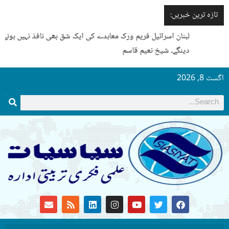
تازہ ترین خبریں:
لبنان اسرائیل فریم ورک معاہدے کی ایک شق بھی نافذ نہیں ہونے
دینگے، شیخ نعیم قاسم
اگست 8, 2026