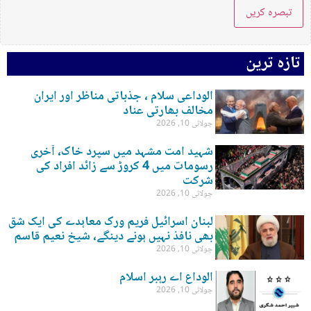
تازہ ترین
الوداعی سلام ، جذباتی مناظر اور ایران
مخالف بھارتی عناد
جولائی 10, 2026
شہید امت مشہد میں سپرد خاک، آخری
رسومات میں 4 کروڑ سے زائد افراد کی
شرکت
جولائی 10, 2026
لبنان اسرائیل فریم ورک معاہدے کی ایک شق
بھی نافذ نہیں ہونے دینگے، شیخ نعیم قاسم
جولائی 10, 2026
الوداع اے رہبر اسلام
جولائی 10, 2026