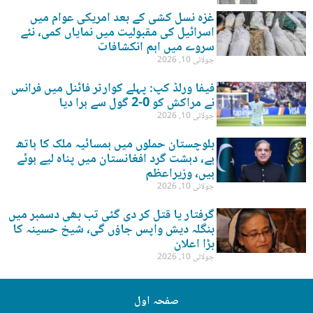
غزہ نسل کشی کے بعد امریکی عوام میں
اسرائیل کی مقبولیت میں نمایاں کمی، نئے
سروے میں اہم انکشافات
جولائی 10, 2026
فیفا ورلڈ کپ: پہلے کوارٹر فائنل میں فرانس
نے مراکش کو 0-2 گول سے ہرا دیا
جولائی 10, 2026
بلوچستان حملوں میں ہمسائیہ ملک کا ہاتھ
ہے، دہشت گرد افغانستان میں پناہ لیے ہوئے
ہیں، وزیراعظم
جولائی 10, 2026
گرفتار یا قتل کر دی گئی تب بھی دسمبر میں
بنگلہ دیش واپس جاؤں گی، شیخ حسینہ کا
بڑا اعلان
جولائی 10, 2026
صفحہ اول