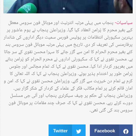
سیاسیات-
پنجاب میں پہلی مرتبہ انٹرنیٹ اور موبائل فون سروس معطل
کیے بغیر محرم کا پُرامن انعقاد کیا گیا۔ وزیراعلیٰ پنجاب نے یوم عاشور پر
بہترین سکیورٹی انتظامات پر پولیس فورس سمیت دیگر اداروں کی شاندار
پرفارمنس کی تعریف کر دی۔ تاریخ میں پہلی مرتبہ موبائل فون سروس بند
کئے بغیر محرم الحرام کا امن سے گزر جانے کا سہرا محسن نقوی کے سر جاتا
ہے۔ محسن نقوی نے کہا کہ سکیورٹی اداروں نے محرم الحرام کو پُرامن بنانے
میں بھرپور کردار ادا کیا۔ محسن نقوی نے کہا کہ تمام مجالس اور جلوس
پُرامن طور پر اختتام پذیر ہوئے۔ وزیراعلیٰ پنجاب نے کہا کہ اللہ تعالیٰ کا
کرم ہے تمام دن خیریت سے گزر گئے۔ وزیراعلیٰ محسن نقوی نے کہا کہ امن و
امان قائم کرنے پر تمام مکاتب فکر کے علماء کے کردار کے شکر گزار ہیں۔
وزیراعلیٰ پنجاب کے حکم پر چیف سیکرٹری پنجاب اور آئی جی مسلسل
دورے کرتے رہے۔ محسن نقوی نے کہا کہ صرف چند مقامات پر موبائل فون
سروس بند کی گئی تھی۔
Twitter
Facebook