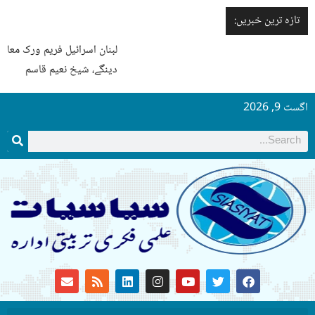
تازہ ترین خبریں:
لبنان اسرائیل فریم ورک معاہدے کی ایک شق بھی نافذ نہیں ہونے
دینگے، شیخ نعیم قاسم
اگست 9, 2026