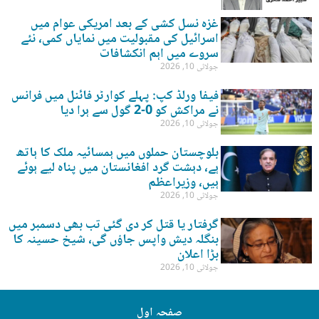
غزہ نسل کشی کے بعد امریکی عوام میں
اسرائیل کی مقبولیت میں نمایاں کمی، نئے
سروے میں اہم انکشافات
جولائی 10, 2026
فیفا ورلڈ کپ: پہلے کوارٹر فائنل میں فرانس
نے مراکش کو 0-2 گول سے ہرا دیا
جولائی 10, 2026
بلوچستان حملوں میں ہمسائیہ ملک کا ہاتھ
ہے، دہشت گرد افغانستان میں پناہ لیے ہوئے
ہیں، وزیراعظم
جولائی 10, 2026
گرفتار یا قتل کر دی گئی تب بھی دسمبر میں
بنگلہ دیش واپس جاؤں گی، شیخ حسینہ کا
بڑا اعلان
جولائی 10, 2026
صفحہ اول