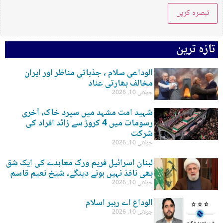
تازہ ترین
الوداعی سلام ، جذباتی مناظر اور ایران
مخالف بھارتی عناد
جولائی 10, 2026
شہید امت مشہد میں سپرد خاک، آخری
رسومات میں 4 کروڑ سے زائد افراد کی
شرکت
جولائی 10, 2026
لبنان اسرائیل فریم ورک معاہدے کی ایک شق
بھی نافذ نہیں ہونے دینگے، شیخ نعیم قاسم
جولائی 10, 2026
الوداع اے رہبر اسلام
جولائی 10, 2026