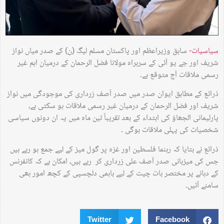
سیاسیات-
سابق وزیراعظم اور پاکستان مسلم لیگ (ن) کے صدر میاں نواز
شریف اور جے یو آئی کے سربراہ مولانا فضل الرحمان کے درمیان اہم غیر
رسمی ملاقات آج متوقع ہے۔
ذرائع کے مطابق ایوان صدر میں صدر آصف زرداری کی موجودگی میں نواز
شریف اور فضل الرحمان کے درمیان غیر رسمی ملاقات ہو سکتی ہے،
پارلیمانی الجھاؤ کی ابتداء کے بعد تقریباً تین ماہ میں یہ ان دونوں سیاسی
شخصیات کی پہلی ملاقات ہوگی ۔
ذرائع نے بتایا کہ رہنما فلسطین اور غزہ پر گول میز کے لیے جمع ہو رہے ہیں
جس کی میزبانی صدر آصف علی زرداری کر رہے ہیں، امکان ہے کہ کانفرنس
کے دہانے پر مختصر بات چیت کے لیے باہمی دلچسپی کے کچھ امور بھی
سامنے آئیں۔
Twitter
Facebook