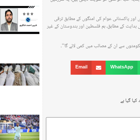
وں اور پاکستانی عوام کی امنگوں کے مطابق ترقی
کی ہدایت کے مطابق، ہم فلسطین اور ہندوستان کے غیر
 حکومتوں سے ان کے مصائب میں کمی لائے گا‘‘۔
Email
WhatsApp
کیا گیا ہے