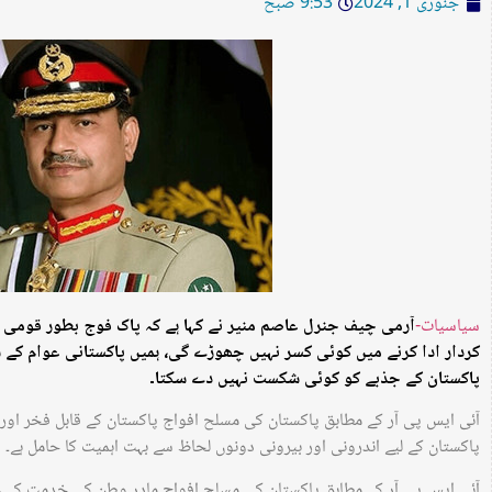
جنوری 1, 2024
9:53 صبح
سیاسیات-
آرمی چیف جنرل عاصم منیر نے کہا ہے کہ پاک فوج بطور قومی 
کردار ادا کرنے میں کوئی کسر نہیں چھوڑے گی، ہمیں پاکستانی عوام کے س
پاکستان کے جذبے کو کوئی شکست نہیں دے سکتا۔
پاکستان کے لیے اندرونی اور بیرونی دونوں لحاظ سے بہت اہمیت کا حامل ہے۔
آئی ایس پی آر کے مطابق پاکستان کی مسلح افواج مادر وطن کی خدمت کے 