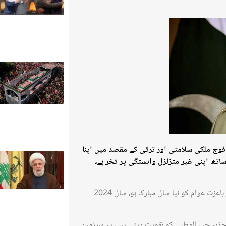
فوج ملکی سلامتی اور ترقی کے مقصد میں اپنا
اتھ اپنی غیر متزلزل وابستگی پر فخر ہے،
آئی ایس پی آر کے مطابق پاکستان کی مسلح افواج پاکستان کے قابل فخر اور باعزت عوام کو نیا سال مبارک ہو، سال 2024
جذبہ حب الوطنی کو تقویت دیتی ہیں، یہ سرزمین