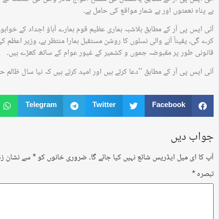
بے پناہ نعمتوں اور بے شمار مواقع کی حامل ہے۔
آئی ایس پی آر کے مطابق بلاشبہ ہماری عظیم قوم ہمارے آباؤ اجداد کے خواب
کرے گی، یقیناً آنے والی نسلوں کا روشن مستقبل ہمارا منتظر ہے، وزیر اعظم 
قانونی طور پر مقبوضہ جموں و کشمیر کے غیور عوام کے ساتھ کھڑے ہیں۔
آئی ایس پی آر کے مطابق ’’دعا کرتے ہیں اور امید کرتے ہیں کہ نیا سال ظالم
Telegram
Twitter
Facebook
جواب دیں
آپ کا ای میل ایڈریس شائع نہیں کیا جائے گا۔
ضروری خانوں کو
*
سے نشان زد 
تبصرہ
*