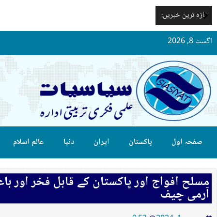
تازہ ترین خبریں:
اگست 8, 2026
صفحہ اول
پاکستان
ایران
دنیا
عالم اسلام
مسلح افواج اور پاکستان کے قابل فخر اور باع
آرمی چیف