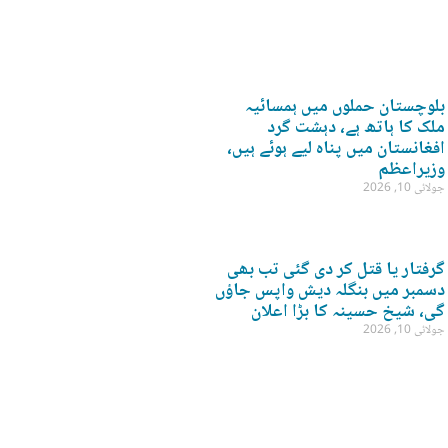
بلوچستان حملوں میں ہمسائیہ
ملک کا ہاتھ ہے، دہشت گرد
افغانستان میں پناہ لیے ہوئے ہیں،
وزیراعظم
جولائی 10, 2026
گرفتار یا قتل کر دی گئی تب بھی
دسمبر میں بنگلہ دیش واپس جاؤں
گی، شیخ حسینہ کا بڑا اعلان
جولائی 10, 2026