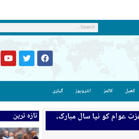
کھیل
کالمز
انٹرویوز
گیلری
تازہ ترین
زت عوام کو نیا سال مبارک۔