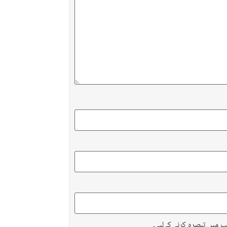
ب میں تبصرہ کرنے کےلیے۔