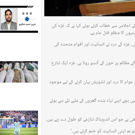
 اجلاس سے خطاب کرتے ہوئے کہا ہے کہ غزہ کی
نیوں کا منظم قتل عام ہے۔
ں۔ غزہ کے درد نے انسانیت اور اقوام متحدہ کی
ے مظالم پر خون کے آنسو روتا ہے۔ غزہ ایک تنازع
ی عوام کا درد اور تشویش بیان کرنے کے لیے موجود
 بچے اپنے تباہ شدہ گھروں کے ملبے تلے دبے ہوئے
ھی ہے جو اس اندوہناک تنازعے کو طول دے رہے ہیں۔
و ہم اپنی انسانیت کو ختم کرتے ہیں۔‘