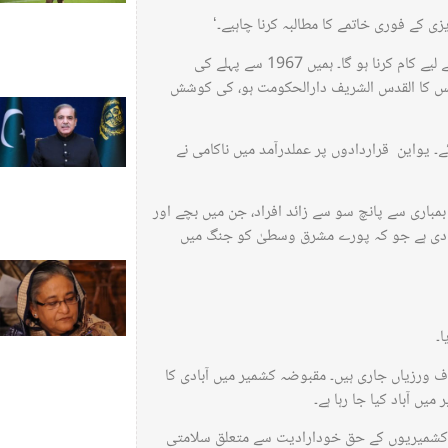
ی کے فوری خاتمے کا مطالبہ کرنا چاہیے۔‘
وزیراعظم شہباز شریف نے کہا کہ ’ہمیں دو ریاستی حل کے ذریعے دیرپا امن کے لیے کام کرنا ہو گا۔ ہمیں 1967 سے پہلے کی
جس کا القدس الشریف دارالحکومت ہو، کی کوشش
۔ یواین قراردادوں پر عملدرآمد میں ناکامی نے
 بمباری سے پانچ سو سے زائد افراد، جن میں بچے اور
ت دی ہے جو کہ پورے مشرق وسطیٰ کو جنگ میں
۔
ف ورزیاں جاری ہیں۔ مقبوضہ کشمیر میں آبادی کا
ں آباد کیا جا رہا ہے۔
۔ کشمیریوں کے حق خودارادیت سے متعلق سلامتی