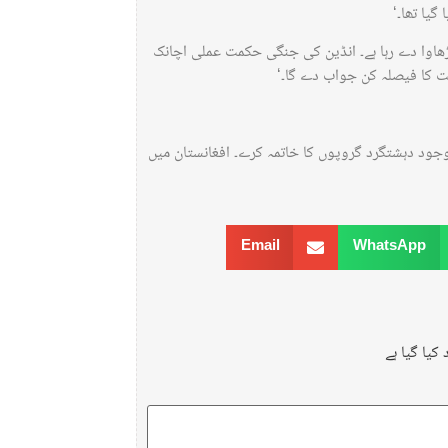
یا تھا۔‘
ڑھاوا دے رہا ہے۔ انڈین کی جنگی حکمت عملی اچانک
ت کا فیصلہ کن جواب دے گا۔‘
وجود دہشتگرد گروپوں کا خاتمہ کرے۔ افغانستان میں
Email
WhatsApp
کیا گیا ہے