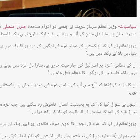
سیاسیات-
وزیر اعظم شہباز شریف نے جمعے کو اقوام متحدہ
جنرل اسمبلی
کے
صورت حال پر ہمارا دل خون کے آنسو روتا ہے۔ غزہ ایک تنازع نہیں بلکہ فلسطی
وزیراعظم نے کہا کہ ’پاکستان کے عوام غزہ کے لوگوں کے درد پر تکلیف میں ہی
بنیادیں ہلا کے رکھ دیں ہیں۔‘
ان کے مطابق: ’غزہ پر اسرائیل کی جارحیت جاری ہے۔ ہمارا دل غزہ میں ہونے وال
نہیں بلکہ فلسطین کے لوگوں کا منظم قتل عام ہے۔‘
ان کا مزید کہنا تھا کہ ’آج میں آپ کے سامنے غزہ کی صورت حال پر پاکستان
ہوں۔‘
انہوں نے سوال کیا کہ ’کیا ہم بحیثیت انسان خاموش رہ سکتے ہیں جب غزہ میں
ہیں؟ غزہ کے المناک سانحے نے انسانیت کو ہلا کر رکھ دیا ہے۔‘
وزیراعظم نے کہا کہ ’غزہ کے بچوں کا خون صرف ظالموں پر نہیں بلکہ ان پر ب
’جب ہم ان (فلسطینیوں) کی نہ ختم ہونے والی اذیتوں کو نظر انداز کرتے ہیں ت