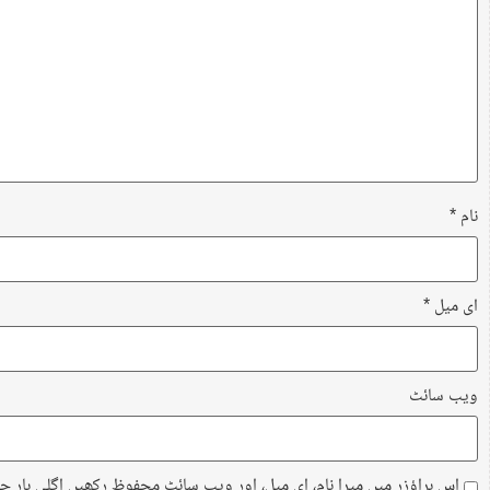
نام
*
ای میل
*
ویب‌ سائٹ
اس براؤزر میں میرا نام، ای میل، اور ویب سائٹ محفوظ رکھیں اگلی بار ج