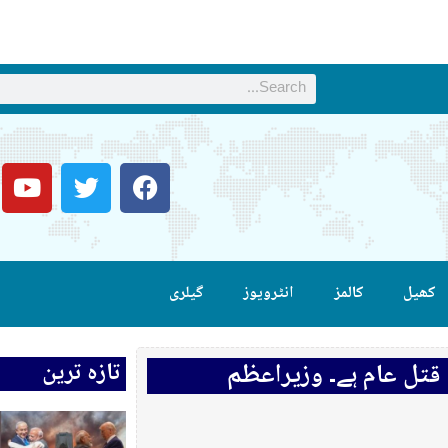
کھیل
کالمز
انٹرویوز
گیلری
تازہ ترین
قتل عام ہے۔ وزیراعظم