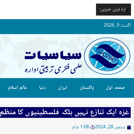
تازہ ترین خبریں:
اگست 9, 2026
صفحہ اول
پاکستان
ایران
دنیا
عالم اسلام
غزہ ایک تنازع نہیں بلکہ فلسطینیوں کا منظم 
ستمبر 28, 2024
1:08 شام