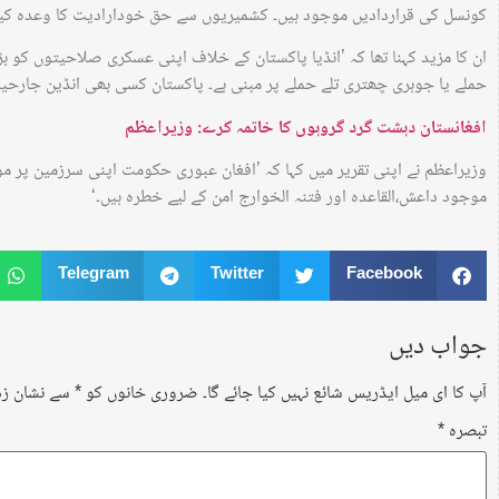
کونسل کی قراردادیں موجود ہیں۔ کشمیریوں سے حق خودارادیت کا وعدہ کیا گ
ان کا مزید کہنا تھا کہ ’انڈیا پاکستان کے خلاف اپنی عسکری صلاحیتوں کو ب
حملے یا جوہری چھتری تلے حملے پر مبنی ہے۔ پاکستان کسی بھی انڈین جارحی
افغانستان دہشت گرد گروہوں کا خاتمہ کرے: وزیراعظم
وزیراعظم نے اپنی تقریر میں کہا کہ ’افغان عبوری حکومت اپنی سرزمین پر م
موجود داعش،القاعدہ اور فتنہ الخوارج امن کے لیے خطرہ ہیں۔‘
Telegram
Twitter
Facebook
جواب دیں
آپ کا ای میل ایڈریس شائع نہیں کیا جائے گا۔
ضروری خانوں کو
*
سے نشان زد 
تبصرہ
*