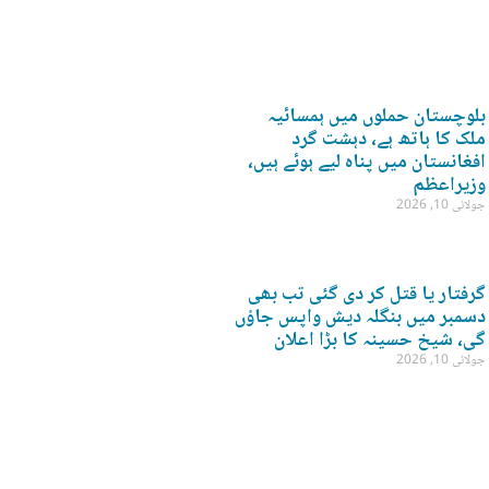
بلوچستان حملوں میں ہمسائیہ
ملک کا ہاتھ ہے، دہشت گرد
افغانستان میں پناہ لیے ہوئے ہیں،
وزیراعظم
جولائی 10, 2026
گرفتار یا قتل کر دی گئی تب بھی
دسمبر میں بنگلہ دیش واپس جاؤں
گی، شیخ حسینہ کا بڑا اعلان
جولائی 10, 2026