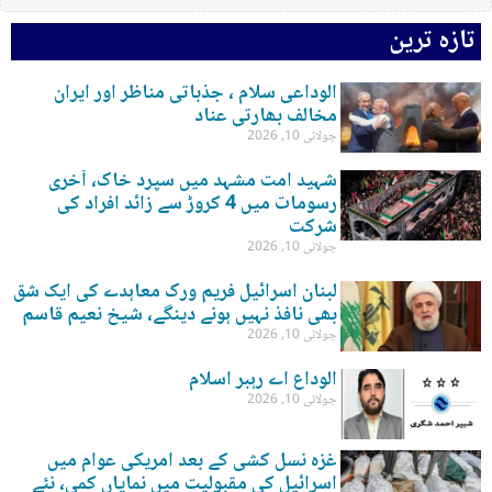
تازہ ترین
الوداعی سلام ، جذباتی مناظر اور ایران
مخالف بھارتی عناد
جولائی 10, 2026
شہید امت مشہد میں سپرد خاک، آخری
رسومات میں 4 کروڑ سے زائد افراد کی
شرکت
جولائی 10, 2026
لبنان اسرائیل فریم ورک معاہدے کی ایک شق
بھی نافذ نہیں ہونے دینگے، شیخ نعیم قاسم
جولائی 10, 2026
الوداع اے رہبر اسلام
جولائی 10, 2026
غزہ نسل کشی کے بعد امریکی عوام میں
اسرائیل کی مقبولیت میں نمایاں کمی، نئے