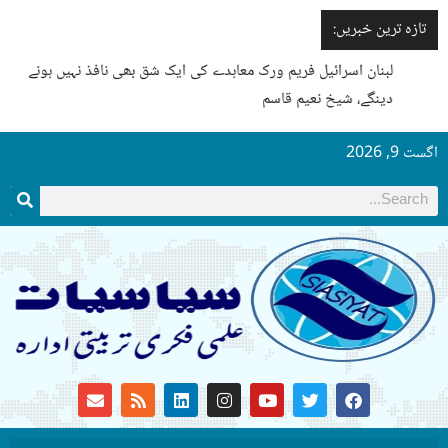
تازہ ترین خبریں:
لبنان اسرائیل فریم ورک معاہدے کی ایک شق بھی نافذ نہیں ہونے
دینگے، شیخ نعیم قاسم
اگست 9, 2026