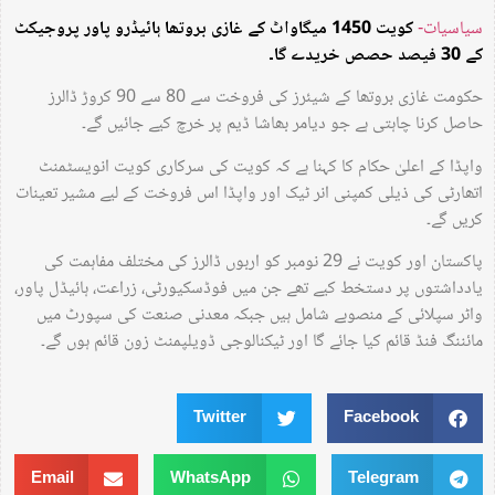
سیاسیات-
کویت 1450 میگاواٹ کے غازی بروتھا ہائیڈرو پاور پروجیکٹ
کے 30 فیصد حصص خریدے گا۔
حکومت غازی بروتھا کے شیئرز کی فروخت سے 80 سے 90 کروڑ ڈالرز
حاصل کرنا چاہتی ہے جو دیامر بھاشا ڈیم پر خرچ کیے جائیں گے۔
واپڈا کے اعلیٰ حکام کا کہنا ہے کہ کویت کی سرکاری کویت انویسٹمنٹ
اتھارٹی کی ذیلی کمپنی انر ٹیک اور واپڈا اس فروخت کے لیے مشیر تعینات
کریں گے۔
پاکستان اور کویت نے 29 نومبر کو اربوں ڈالرز کی مختلف مفاہمت کی
یادداشتوں پر دستخط کیے تھے جن میں فوڈسکیورٹی، زراعت، ہائیڈل پاور،
واٹر سپلائی کے منصوبے شامل ہیں جبکہ معدنی صنعت کی سپورٹ میں
مائننگ فنڈ قائم کیا جائے گا اور ٹیکنالوجی ڈویلپمنٹ زون قائم ہوں گے۔
Twitter
Facebook
Email
WhatsApp
Telegram