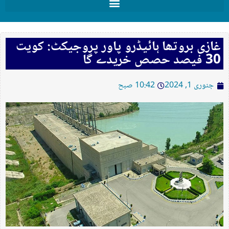
غازی بروتھا ہائیڈرو پاور پروجیکٹ: کویت
30 فیصد حصص خریدے گا
جنوری 1, 2024
10:42 صبح