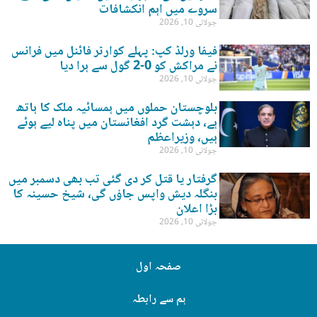
سروے میں اہم انکشافات
جولائی 10, 2026
فیفا ورلڈ کپ: پہلے کوارٹر فائنل میں فرانس
نے مراکش کو 0-2 گول سے ہرا دیا
جولائی 10, 2026
بلوچستان حملوں میں ہمسائیہ ملک کا ہاتھ
ہے، دہشت گرد افغانستان میں پناہ لیے ہوئے
ہیں، وزیراعظم
جولائی 10, 2026
گرفتار یا قتل کر دی گئی تب بھی دسمبر میں
بنگلہ دیش واپس جاؤں گی، شیخ حسینہ کا
بڑا اعلان
جولائی 10, 2026
صفحہ اول
ہم سے رابطہ