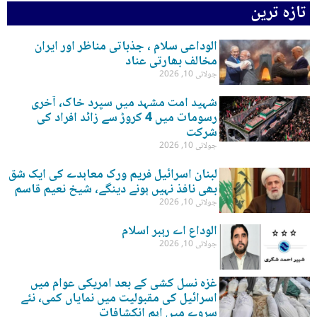
تازہ ترین
الوداعی سلام ، جذباتی مناظر اور ایران
مخالف بھارتی عناد
جولائی 10, 2026
شہید امت مشہد میں سپرد خاک، آخری
رسومات میں 4 کروڑ سے زائد افراد کی
شرکت
جولائی 10, 2026
لبنان اسرائیل فریم ورک معاہدے کی ایک شق
بھی نافذ نہیں ہونے دینگے، شیخ نعیم قاسم
جولائی 10, 2026
الوداع اے رہبر اسلام
جولائی 10, 2026
غزہ نسل کشی کے بعد امریکی عوام میں
اسرائیل کی مقبولیت میں نمایاں کمی، نئے
سروے میں اہم انکشافات