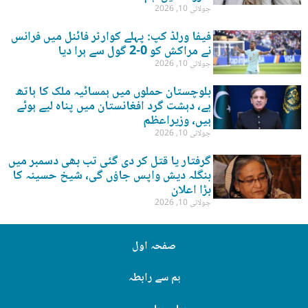
جولائی 10, 2026
فیفا ورلڈ کپ: پہلے کوارٹر فائنل میں فرانس
نے مراکش کو 0-2 گول سے ہرا دیا
جولائی 10, 2026
بلوچستان حملوں میں ہمسائیہ ملک کا ہاتھ
ہے، دہشت گرد افغانستان میں پناہ لیے ہوئے
ہیں، وزیراعظم
جولائی 10, 2026
گرفتار یا قتل کر دی گئی تب بھی دسمبر میں
بنگلہ دیش واپس جاؤں گی، شیخ حسینہ کا
بڑا اعلان
جولائی 10, 2026
صفحہ اول
ہم سے رابطہ