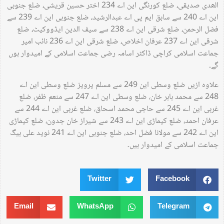
الھدی صدیقی، ضلع کورنگی این اے 234 اختر حسین قریشی، ضلع جنوبی
این اے 240 سے سابق ایم پی اے عبدالرشید، ضلع جنوبی این اے 239 سے
فضل الرحمن، ضلع شرقی این اے 238 سے سیف الدین ایڈووکیٹ، ضلع
شرقی این اے 237 عرفان اخلاص، ضلع شرقی این اے 236 نائب امیر
جماعت اسلامی کراچی ڈاکٹر اسامہ رضی جماعت اسلامی کے امیدوار ہوں
گے۔
علاوہ ازیں ضلع وسطی این 249 سے مسلم پرویز ضلع وسطی این اے
248 سے محمد بابر خان، ضلع وسطی این اے 247 سے منعم ظفر، ضلع
غربی این اے 245 سے حاجی محمد اسحاق، ضلع غربی این اے 244 سے
عرفان احمد، ضلع کیماڑی این اے 243 سے شیراز خان جدون، ضلع کیماڑی
این اے 242 سے مولانا فضل احد، ضلع جنوبی این اے 241 نوید علی بیگ
جماعت اسلامی کے امیدوار ہیں۔
Twitter
Facebook
Email
WhatsApp
Telegram