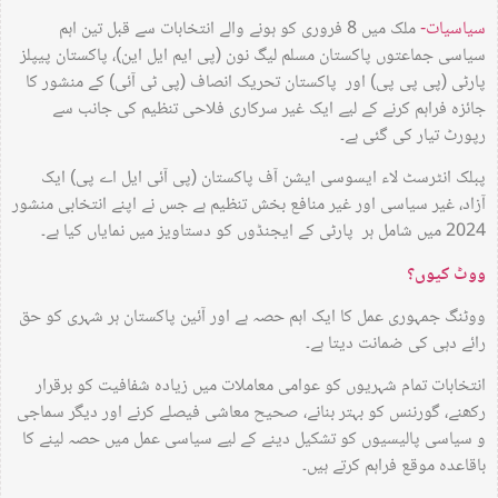
سیاسیات-
ملک میں 8 فروری کو ہونے والے انتخابات سے قبل تین اہم
سیاسی جماعتوں پاکستان مسلم لیگ نون (پی ایم ایل این)، پاکستان پیپلز
پارٹی (پی پی پی) اور پاکستان تحریک انصاف (پی ٹی آئی) کے منشور کا
جائزہ فراہم کرنے کے لیے ایک غیر سرکاری فلاحی تنظیم کی جانب سے
رپورٹ تیار کی گئی ہے۔
پبلک انٹرسٹ لاء ایسوسی ایشن آف پاکستان (پی آئی ایل اے پی) ایک
آزاد، غیر سیاسی اور غیر منافع بخش تنظیم ہے جس نے اپنے انتخابی منشور
2024 میں شامل ہر پارٹی کے ایجنڈوں کو دستاویز میں نمایاں کیا ہے۔
ووٹ کیوں؟
ووٹنگ جمہوری عمل کا ایک اہم حصہ ہے اور آئین پاکستان ہر شہری کو حق
رائے دہی کی ضمانت دیتا ہے۔
انتخابات تمام شہریوں کو عوامی معاملات میں زیادہ شفافیت کو برقرار
رکھنے، گورننس کو بہتر بنانے، صحیح معاشی فیصلے کرنے اور دیگر سماجی
و سیاسی پالیسیوں کو تشکیل دینے کے لیے سیاسی عمل میں حصہ لینے کا
باقاعدہ موقع فراہم کرتے ہیں۔