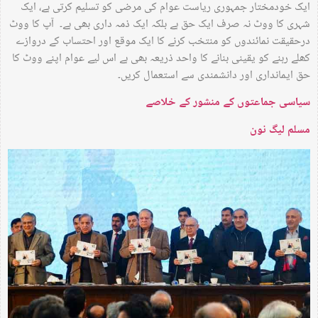
ایک خودمختار جمہوری ریاست عوام کی مرضی کو تسلیم کرتی ہے، ایک
شہری کا ووٹ نہ صرف ایک حق ہے بلکہ ایک ذمہ داری بھی ہے۔ آپ کا ووٹ
درحقیقت نمائندوں کو منتخب کرنے کا ایک موقع اور احتساب کے دروازے
کھلے رہنے کو یقینی بنانے کا واحد ذریعہ بھی ہے اس لیے عوام اپنے ووٹ کا
حق ایمانداری اور دانشمندی سے استعمال کریں۔
سیاسی جماعتوں کے منشور کے خلاصے
مسلم لیگ نون