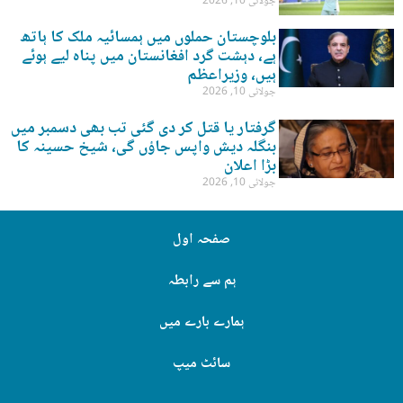
جولائی 10, 2026
بلوچستان حملوں میں ہمسائیہ ملک کا ہاتھ
ہے، دہشت گرد افغانستان میں پناہ لیے ہوئے
ہیں، وزیراعظم
جولائی 10, 2026
گرفتار یا قتل کر دی گئی تب بھی دسمبر میں
بنگلہ دیش واپس جاؤں گی، شیخ حسینہ کا
بڑا اعلان
جولائی 10, 2026
صفحہ اول
ہم سے رابطہ
ہمارے بارے میں
سائٹ میپ