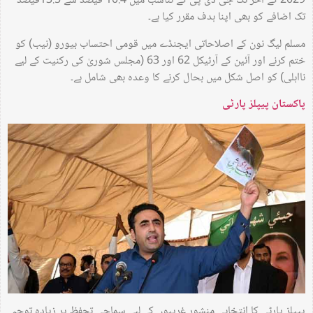
2029 کے آخر تک جی ڈی پی کے تناسب میں 10.4 فیصد سے 13.5فیصد
تک اضافے کو بھی اپنا ہدف مقرر کیا ہے۔
مسلم لیگ نون کے اصلاحاتی ایجنڈے میں قومی احتساب بیورو (نیب) کو
ختم کرنے اور آئین کے آرٹیکل 62 اور 63 (مجلس شوریٰ کی رکنیت کے لیے
نااہلی) کو اصل شکل میں بحال کرنے کا وعدہ بھی شامل ہے۔
پاکستان پیپلز پارٹی
پیپلز پارٹی کا انتخابی منشور غریبوں کے لیے سماجی تحفظ پر زیادہ توجہ