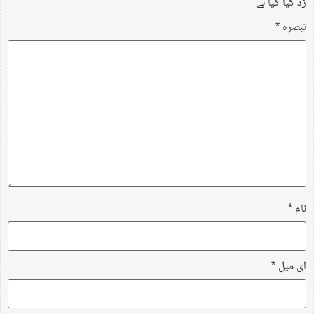
زد کیا گیا ہے
تبصرہ
*
نام
*
ای میل
*