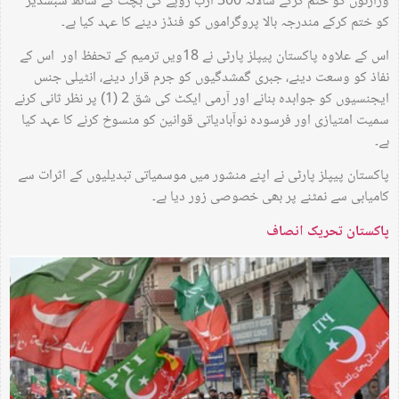
وزارتوں کو ختم کرکے سالانہ 300 ارب روپے کی بچت کے ساتھ سبسڈیز
کو ختم کرکے مندرجہ بالا پروگراموں کو فنڈز دینے کا عہد کیا ہے۔
اس کے علاوہ پاکستان پیپلز پارٹی نے 18ویں ترمیم کے تحفظ اور اس کے
نفاذ کو وسعت دینے، جبری گمشدگیوں کو جرم قرار دینے، انٹیلی جنس
ایجنسیوں کو جوابدہ بنانے اور آرمی ایکٹ کی شق 2 (1) پر نظر ثانی کرنے
سمیت امتیازی اور فرسودہ نوآبادیاتی قوانین کو منسوخ کرنے کا عہد کیا
ہے۔
پاکستان پیپلز پارٹی نے اپنے منشور میں موسمیاتی تبدیلیوں کے اثرات سے
کامیابی سے نمٹنے پر بھی خصوصی زور دیا ہے۔
پاکستان تحریک انصاف