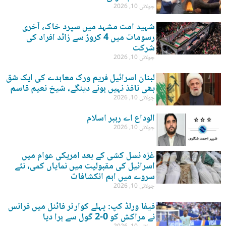
جولائی 10, 2026
شہید امت مشہد میں سپرد خاک، آخری
رسومات میں 4 کروڑ سے زائد افراد کی
شرکت
جولائی 10, 2026
لبنان اسرائیل فریم ورک معاہدے کی ایک شق
بھی نافذ نہیں ہونے دینگے، شیخ نعیم قاسم
جولائی 10, 2026
الوداع اے رہبر اسلام
جولائی 10, 2026
غزہ نسل کشی کے بعد امریکی عوام میں
اسرائیل کی مقبولیت میں نمایاں کمی، نئے
سروے میں اہم انکشافات
جولائی 10, 2026
فیفا ورلڈ کپ: پہلے کوارٹر فائنل میں فرانس
نے مراکش کو 0-2 گول سے ہرا دیا