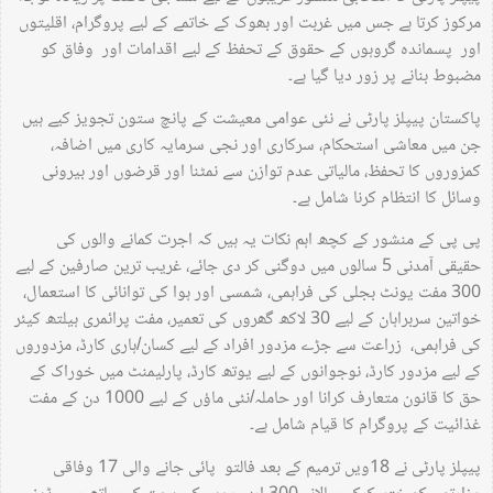
مرکوز کرتا ہے جس میں غربت اور بھوک کے خاتمے کے لیے پروگرام، اقلیتوں
اور پسماندہ گروہوں کے حقوق کے تحفظ کے لیے اقدامات اور وفاق کو
مضبوط بنانے پر زور دیا گیا ہے۔
پاکستان پیپلز پارٹی نے نئی عوامی معیشت کے پانچ ستون تجویز کیے ہیں
جن میں معاشی استحکام، سرکاری اور نجی سرمایہ کاری میں اضافہ،
کمزوروں کا تحفظ، مالیاتی عدم توازن سے نمٹنا اور قرضوں اور بیرونی
وسائل کا انتظام کرنا شامل ہے۔
پی پی کے منشور کے کچھ اہم نکات یہ ہیں کہ اجرت کمانے والوں کی
حقیقی آمدنی 5 سالوں میں دوگنی کر دی جائے، غریب ترین صارفین کے لیے
300 مفت یونٹ بجلی کی فراہمی، شمسی اور ہوا کی توانائی کا استعمال،
خواتین سربراہان کے لیے 30 لاکھ گھروں کی تعمیر، مفت پرائمری ہیلتھ کیئر
کی فراہمی، زراعت سے جڑے مزدور افراد کے لیے کسان/ہاری کارڈ، مزدوروں
کے لیے مزدور کارڈ، نوجوانوں کے لیے یوتھ کارڈ، پارلیمنٹ میں خوراک کے
حق کا قانون متعارف کرانا اور حاملہ/نئی ماؤں کے لیے 1000 دن کے مفت
غذائیت کے پروگرام کا قیام شامل ہے۔
پیپلز پارٹی نے 18ویں ترمیم کے بعد فالتو پائی جانے والی 17 وفاقی