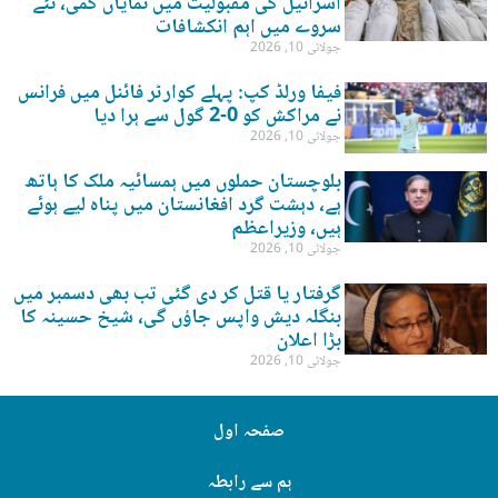
اسرائیل کی مقبولیت میں نمایاں کمی، نئے
سروے میں اہم انکشافات
جولائی 10, 2026
فیفا ورلڈ کپ: پہلے کوارٹر فائنل میں فرانس
نے مراکش کو 0-2 گول سے ہرا دیا
جولائی 10, 2026
بلوچستان حملوں میں ہمسائیہ ملک کا ہاتھ
ہے، دہشت گرد افغانستان میں پناہ لیے ہوئے
ہیں، وزیراعظم
جولائی 10, 2026
گرفتار یا قتل کر دی گئی تب بھی دسمبر میں
بنگلہ دیش واپس جاؤں گی، شیخ حسینہ کا
بڑا اعلان
جولائی 10, 2026
صفحہ اول
ہم سے رابطہ