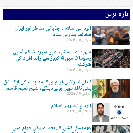
تازہ ترین
الوداعی سلام ، جذباتی مناظر اور ایران
مخالف بھارتی عناد
جولائی 10, 2026
شہید امت مشہد میں سپرد خاک، آخری
رسومات میں 4 کروڑ سے زائد افراد کی
شرکت
جولائی 10, 2026
لبنان اسرائیل فریم ورک معاہدے کی ایک شق
بھی نافذ نہیں ہونے دینگے، شیخ نعیم قاسم
جولائی 10, 2026
الوداع اے رہبر اسلام
جولائی 10, 2026
غزہ نسل کشی کے بعد امریکی عوام میں