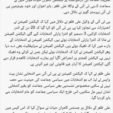
تحریک انصاف کی درخواست پر جسٹس کامران حیات میاں خیل نے
سماعت ک،پی ٹی آئی کے وکلا علی ظفر ، بابر اعوان اور خود چیئرمین پی
ٹی آئی بیرسٹر گوہر نے دلائل دیے۔
پی ٹی آئی کے وکیل علی ظفر نے دلائل میں کہا کہ الیکشن کمیشن نے
اختیارات سے تجاوز کیا ہے، پی ٹی آئی کو کہا گیا کہ 20 دن کے اندر
انتخابات کرائیں، 3 دسمبر کو انٹرا پارٹی انتخابات کیے گئے، الیکشن کمیشن
نے مانا کہ انٹرا پارٹی انتخابات ہوئے ہیں، الیکشن کمیشن نے انتخابات کے
بارے میں کہا کہ ٹھیک ہوئے ہیں، الیکشن کمیشن نے سرٹیفکیٹ بھی دے دیا
پھر الیکشن کمیشن نے کہا کہ انتخابات ہوئے لیکن جس نے کرائے وہ ٹھیک
نہیں ہے، الیکشن کمشنر پر اعتراض آگیا اور ہمارے انتخابات کالعدم قرار دیے
گئے، الیکشن کمیشن کا آرڈر غیر قانونی اور غیر آئینی ہے۔
علی ظفر نے کہا کہ الیکشن کمیشن نے پی ٹی آئی سے انتخابی نشان بیٹ
واپس لے لیا، اب ہم انتخابات میں سیاسی جماعت کی حیثیت سے حصہ
نہیں لے سکتے، مخصوص نشستیں بھی سیاسی جماعت کو بغیر انتخابی
نشان نہیں مل سکتیں، اس طرح ایک سیاسی جماعت کو عام انتخابات سے
باہر کردیا گیا۔
علی ظفر کے دلائل پر جسٹس کامران حیات نے سوال کیا کہ اس کیس میں