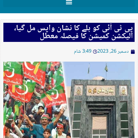
پی ٹی آئی کو بلے کا نشان واپس مل گیا،
الیکشن کمیشن کا فیصلہ معطل
دسمبر 26, 2023
3:49 شام