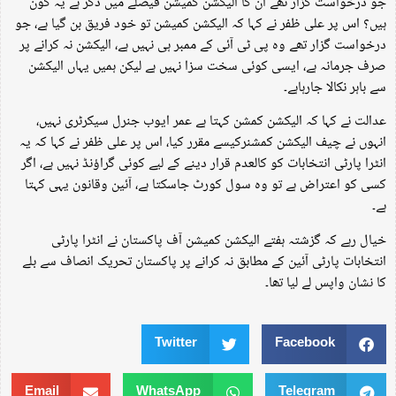
جو درخواست گزار تھے ان کا الیکشن کمیشن فیصلے میں ذکر ہے یہ کون
ہیں؟ اس پر علی ظفر نے کہا کہ الیکشن کمیشن تو خود فریق بن گیا ہے، جو
درخواست گزار تھے وہ پی ٹی آئی کے ممبر ہی نہیں ہے، الیکشن نہ کرانے پر
صرف جرمانہ ہے، ایسی کوئی سخت سزا نہیں ہے لیکن ہمیں یہاں الیکشن
سے باہر نکالا جارہاہے۔
عدالت نے کہا کہ الیکشن کمشن کہتا ہے عمر ایوب جنرل سیکرٹری نہیں،
انہوں نے چیف الیکشن کمشنرکیسے مقرر کیا، اس پر علی ظفر نے کہا کہ یہ
انٹرا پارٹی انتخابات کو کالعدم قرار دینے کے لیے کوئی گراؤنڈ نہیں ہے، اگر
کسی کو اعتراض ہے تو وہ سول کورٹ جاسکتا ہے، آئین وقانون یہی کہتا
ہے۔
خیال رہے کہ گزشتہ ہفتے الیکشن کمیشن آف پاکستان نے انٹرا پارٹی
انتخابات پارٹی آئین کے مطابق نہ کرانے پر پاکستان تحریک انصاف سے بلے
کا نشان واپس لے لیا تھا۔
Twitter
Facebook
Email
WhatsApp
Telegram